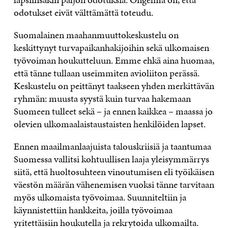
odotukset eivät välttämättä toteudu.
Suomalainen maahanmuuttokeskustelu on
keskittynyt turvapaikanhakijoihin sekä ulkomaisen
työvoiman houkutteluun. Emme ehkä aina huomaa,
että tänne tullaan useimmiten avioliiton perässä.
Keskustelu on peittänyt taakseen yhden merkittävän
ryhmän: muusta syystä kuin turvaa hakemaan
Suomeen tulleet sekä – ja ennen kaikkea – maassa jo
olevien ulkomaalaistaustaisten henkilöiden lapset.
Ennen maailmanlaajuista talouskriisiä ja taantumaa
Suomessa vallitsi kohtuullisen laaja yleisymmärrys
siitä, että huoltosuhteen vinoutumisen eli työikäisen
väestön määrän vähenemisen vuoksi tänne tarvitaan
myös ulkomaista työvoimaa. Suunniteltiin ja
käynnistettiin hankkeita, joilla työvoimaa
yritettäisiin houkutella ja rekrytoida ulkomailta.