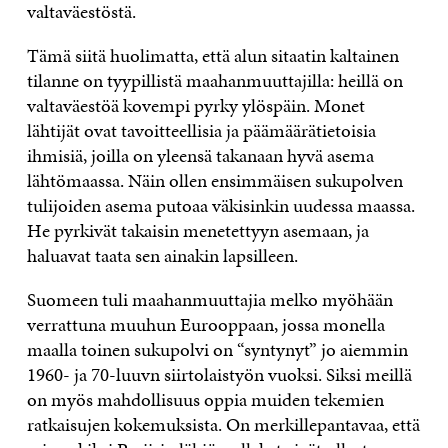
valtaväestöstä.
Tämä siitä huolimatta, että alun sitaatin kaltainen
tilanne on tyypillistä maahanmuuttajilla: heillä on
valtaväestöä kovempi pyrky ylöspäin. Monet
lähtijät ovat tavoitteellisia ja päämäärätietoisia
ihmisiä, joilla on yleensä takanaan hyvä asema
lähtömaassa. Näin ollen ensimmäisen sukupolven
tulijoiden asema putoaa väkisinkin uudessa maassa.
He pyrkivät takaisin menetettyyn asemaan, ja
haluavat taata sen ainakin lapsilleen.
Suomeen tuli maahanmuuttajia melko myöhään
verrattuna muuhun Eurooppaan, jossa monella
maalla toinen sukupolvi on “syntynyt” jo aiemmin
1960- ja 70-luuvn siirtolaistyön vuoksi. Siksi meillä
on myös mahdollisuus oppia muiden tekemien
ratkaisujen kokemuksista. On merkillepantavaa, että