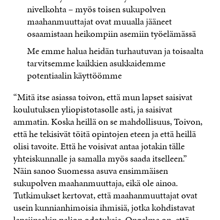
nivelkohta – myös toisen sukupolven
maahanmuuttajat ovat muualla jääneet
osaamistaan heikompiin asemiin työelämässä
Me emme halua heidän turhautuvan ja toisaalta
tarvitsemme kaikkien asukkaidemme
potentiaalin käyttöömme
“Mitä itse asiassa toivon, että mun lapset saisivat
koulutuksen yliopistotasolle asti, ja saisivat
ammatin. Koska heillä on se mahdollisuus, Toivon,
että he tekisivät töitä opintojen eteen ja että heillä
olisi tavoite. Että he voisivat antaa jotakin tälle
yhteiskunnalle ja samalla myös saada itselleen.”
Näin sanoo Suomessa asuva ensimmäisen
sukupolven maahanmuuttaja, eikä ole ainoa.
Tutkimukset kertovat, että maahanmuuttajat ovat
usein kunnianhimoisia ihmisiä, jotka kohdistavat
lapsiinsakin paljon odotuksia. Ongelma on, että