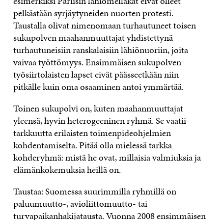
esimerkiksi Pariisin lähiömellakat eivät olleet
pelkästään syrjäytyneiden nuorten protesti.
Taustalla olivat nimenomaan turhautuneet toisen
sukupolven maahanmuuttajat yhdistettynä
turhautuneisiin ranskalaisiin lähiönuoriin, joita
vaivaa työttömyys. Ensimmäisen sukupolven
työsiirtolaisten lapset eivät päässeetkään niin
pitkälle kuin oma osaaminen antoi ymmärtää.
Toinen sukupolvi on, kuten maahanmuuttajat
yleensä, hyvin heterogeeninen ryhmä. Se vaatii
tarkkuutta erilaisten toimenpideohjelmien
kohdentamiselta. Pitää olla mielessä tarkka
kohderyhmä: mistä he ovat, millaisia valmiuksia ja
elämänkokemuksia heillä on.
Taustaa: Suomessa suurimmilla ryhmillä on
paluumuutto-, avioliittomuutto- tai
turvapaikanhakijatausta. Vuonna 2008 ensimmäisen