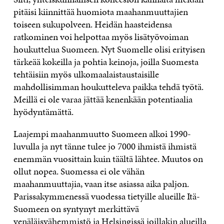
pitäisi kiinnittää huomiota maahanmuuttajien
toiseen sukupolveen. Heidän haasteidensa
ratkominen voi helpottaa myös lisätyövoiman
houkuttelua Suomeen. Nyt Suomelle olisi erityisen
tärkeää kokeilla ja pohtia keinoja, joilla Suomesta
tehtäisiin myös ulkomaalaistaustaisille
mahdollisimman houkutteleva paikka tehdä työtä.
Meillä ei ole varaa jättää kenenkään potentiaalia
hyödyntämättä.
Laajempi maahanmuutto Suomeen alkoi 1990-
luvulla ja nyt tänne tulee jo 7000 ihmistä ihmistä
enemmän vuosittain kuin täältä lähtee. Muutos on
ollut nopea. Suomessa ei ole vähän
maahanmuuttajia, vaan itse asiassa aika paljon.
Parissakymmenessä vuodessa tietyille alueille Itä-
Suomeen on syntynyt merkittävä
venäläisvähemmistö ja Helsingissä joillakin alueilla