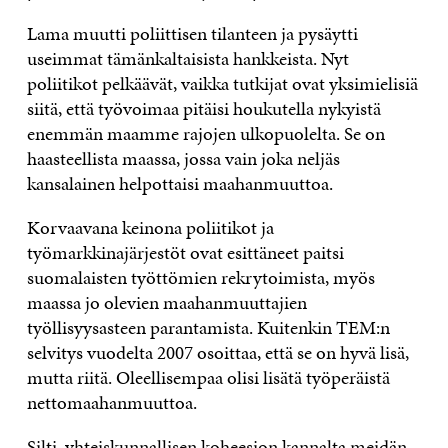
Lama muutti poliittisen tilanteen ja pysäytti
useimmat tämänkaltaisista hankkeista. Nyt
poliitikot pelkäävät, vaikka tutkijat ovat yksimielisiä
siitä, että työvoimaa pitäisi houkutella nykyistä
enemmän maamme rajojen ulkopuolelta. Se on
haasteellista maassa, jossa vain joka neljäs
kansalainen helpottaisi maahanmuuttoa.
Korvaavana keinona poliitikot ja
työmarkkinajärjestöt ovat esittäneet paitsi
suomalaisten työttömien rekrytoimista, myös
maassa jo olevien maahanmuuttajien
työllisyysasteen parantamista. Kuitenkin TEM:n
selvitys vuodelta 2007 osoittaa, että se on hyvä lisä,
mutta riitä. Oleellisempaa olisi lisätä työperäistä
nettomaahanmuuttoa.
Silti, yhteiskunnallisen koheesion kannalta meidän