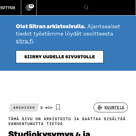
Siirry
FI
suoraan
Vaihda
Hae
sivuston
sisältöön
kieli
Olet Sitran arkistosivulla.
Ajantasaiset
tiedot työstämme löydät osoitteesta
sitra.fi
.
SIIRRY UUDELLE SIVUSTOLLE
Arvioitu
5 min
KUUNTELE
ARCHIVED
lukuaika
TÄMÄ SIVU ON ARKISTOITU JA SAATTAA SISÄLTÄÄ
VANHENTUNUTTA TIETOA
Studiokysymys 4 ja