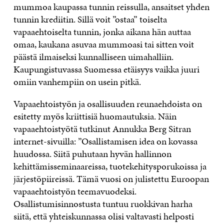
mummoa kaupassa tunnin reissulla, ansaitset yhden
tunnin krediitin. Sillä voit ”ostaa” toiselta
vapaaehtoiselta tunnin, jonka aikana hän auttaa
omaa, kaukana asuvaa mummoasi tai sitten voit
päästä ilmaiseksi kunnalliseen uimahalliin.
Kaupungistuvassa Suomessa etäisyys vaikka juuri
omiin vanhempiin on usein pitkä.
Vapaaehtoistyön ja osallisuuden reunaehdoista on
esitetty myös kriittisiä huomautuksia. Näin
vapaaehtoistyötä tutkinut Annukka Berg Sitran
internet-sivuilla: ”Osallistamisen idea on kovassa
huudossa. Siitä puhutaan hyvän hallinnon
kehittämisseminaareissa, tuotekehitysporukoissa ja
järjestöpiireissä. Tämä vuosi on julistettu Euroopan
vapaaehtoistyön teemavuodeksi.
Osallistumisinnostusta tuntuu ruokkivan harha
siitä, että yhteiskunnassa olisi valtavasti helposti