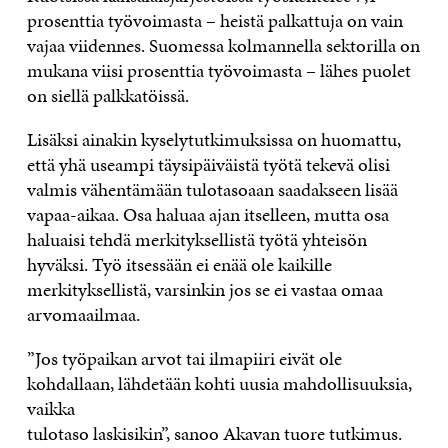
prosenttia työvoimasta – heistä palkattuja on vain
vajaa viidennes. Suomessa kolmannella sektorilla on
mukana viisi prosenttia työvoimasta – lähes puolet
on siellä palkkatöissä.
Lisäksi ainakin kyselytutkimuksissa on huomattu,
että yhä useampi täysipäiväistä työtä tekevä olisi
valmis vähentämään tulotasoaan saadakseen lisää
vapaa-aikaa. Osa haluaa ajan itselleen, mutta osa
haluaisi tehdä merkityksellistä työtä yhteisön
hyväksi. Työ itsessään ei enää ole kaikille
merkityksellistä, varsinkin jos se ei vastaa omaa
arvomaailmaa.
”Jos työpaikan arvot tai ilmapiiri eivät ole
kohdallaan, lähdetään kohti uusia mahdollisuuksia,
vaikka
tulotaso laskisikin”, sanoo Akavan tuore tutkimus.