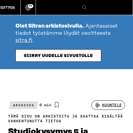
Siirry
FI
suoraan
Vaihda
Hae
sivuston
sisältöön
kieli
Olet Sitran arkistosivulla.
Ajantasaiset
tiedot työstämme löydät osoitteesta
sitra.fi
.
SIIRRY UUDELLE SIVUSTOLLE
Arvioitu
6 min
KUUNTELE
ARCHIVED
lukuaika
TÄMÄ SIVU ON ARKISTOITU JA SAATTAA SISÄLTÄÄ
VANHENTUNUTTA TIETOA
Studiokysymys 5 ja