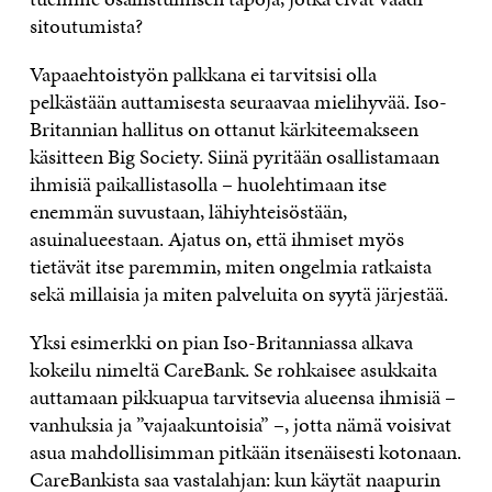
sitoutumista?
Vapaaehtoistyön palkkana ei tarvitsisi olla
pelkästään auttamisesta seuraavaa mielihyvää. Iso-
Britannian hallitus on ottanut kärkiteemakseen
käsitteen Big Society. Siinä pyritään osallistamaan
ihmisiä paikallistasolla – huolehtimaan itse
enemmän suvustaan, lähiyhteisöstään,
asuinalueestaan. Ajatus on, että ihmiset myös
tietävät itse paremmin, miten ongelmia ratkaista
sekä millaisia ja miten palveluita on syytä järjestää.
Yksi esimerkki on pian Iso-Britanniassa alkava
kokeilu nimeltä CareBank. Se rohkaisee asukkaita
auttamaan pikkuapua tarvitsevia alueensa ihmisiä –
vanhuksia ja ”vajaakuntoisia” –, jotta nämä voisivat
asua mahdollisimman pitkään itsenäisesti kotonaan.
CareBankista saa vastalahjan: kun käytät naapurin