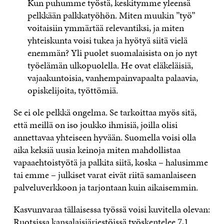
Kun puhumme työstä, keskitymme yleensä
pelkkään palkkatyöhön. Miten muukin ”työ”
voitaisiin ymmärtää relevantiksi, ja miten
yhteiskunta voisi tukea ja hyötyä siitä vielä
enemmän? Yli puolet suomalaisista on jo nyt
työelämän ulkopuolella. He ovat eläkeläisiä,
vajaakuntoisia, vanhempainvapaalta palaavia,
opiskelijoita, työttömiä.
Se ei ole pelkkä ongelma. Se tarkoittaa myös sitä,
että meillä on iso joukko ihmisiä, joilla olisi
annettavaa yhteiseen hyvään. Suomella voisi olla
aika keksiä uusia keinoja miten mahdollistaa
vapaaehtoistyötä ja palkita siitä, koska – halusimme
tai emme – julkiset varat eivät riitä samanlaiseen
palveluverkkoon ja tarjontaan kuin aikaisemmin.
Kasvunvaraa tällaisessa työssä voisi kuvitella olevan:
Ruotsissa kansalaisjärjestöissä työskentelee 7,1