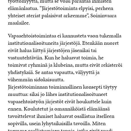
työttömyyttä, mutta se voisi parantaa ihmisten
elämänlaatua. ”Järjestötoiminta elpyisi, perheen
yhteiset ateriat palaisivat arkeemme”, Soininvaara
maalailee.
Vapaaehtoistoimintaa ei kannusteta vaon tukemalla
institutionalisoituneita järjestöjä. Etenkään nuoret
eivät halua liittyä järjestöjen jäseniksi tai
vastuutehtäviin. Kun he haluavat toimia, he
toimivat ryhminä ja klubeina, mutta eivät rekisteröi
yhdistyksiä. Se antaa vapautta, väljyyttä ja
vähemmän sidoksisuutta.
Järjestötoiminnan toiminnallinen konsepti täytyy
muuttua: siksi jo lähes institutionalisoituneet
vapaaehtoistyön järjestöt eivät houkuttele kuin
ennen. Koulutetut ja omannäköistä elämäänsä
tavoittelevat ihmiset haluavat osallistua itselleen
sopivilla, usein lyhytaikaisilla tavoilla. Miten
tuemme osallistumisen tapoja, jotka eivät vaadi