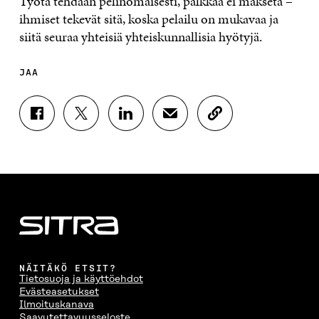
Työtä tehdään pelinomaisesti, palkkaa ei makseta –
ihmiset tekevät sitä, koska pelailu on mukavaa ja
siitä seuraa yhteisiä yhteiskunnallisia hyötyjä.
JAA
J
J
J
J
K
A
A
A
A
O
A
A
A
A
P
F
T
L
S
I
A
W
I
Ä
O
C
I
N
H
I
E
T
K
K
A
B
T
E
Ö
R
O
E
D
P
T
O
R
I
O
I
K
I
N
S
K
I
S
I
T
K
NÄITÄKÖ ETSIT?
S
S
S
I
E
Tietosuoja ja käyttöehdot
S
Ä
S
L
L
Evästeasetukset
A
A
Ä
L
I
Ilmoituskanava
A
V
A
A
N
Saavutettavuusseloste