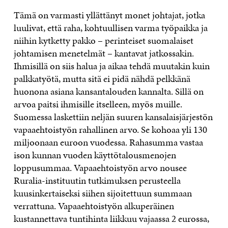
Tämä on varmasti yllättänyt monet johtajat, jotka
luulivat, että raha, kohtuullisen varma työpaikka ja
niihin kytketty pakko – perinteiset suomalaiset
johtamisen menetelmät – kantavat jatkossakin.
Ihmisillä on siis halua ja aikaa tehdä muutakin kuin
palkkatyötä, mutta sitä ei pidä nähdä pelkkänä
huonona asiana kansantalouden kannalta. Sillä on
arvoa paitsi ihmisille itselleen, myös muille.
Suomessa laskettiin neljän suuren kansalaisjärjestön
vapaaehtoistyön rahallinen arvo. Se kohoaa yli 130
miljoonaan euroon vuodessa. Rahasumma vastaa
ison kunnan vuoden käyttötalousmenojen
loppusummaa. Vapaaehtoistyön arvo nousee
Ruralia-instituutin tutkimuksen perusteella
kuusinkertaiseksi siihen sijoitettuun summaan
verrattuna. Vapaaehtoistyön alkuperäinen
kustannettava tuntihinta liikkuu vajaassa 2 eurossa,