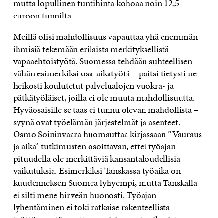
mutta lopullinen tuntihinta kohoaa noin 12,5
euroon tunnilta.
Meillä olisi mahdollisuus vapauttaa yhä enemmän
ihmisiä tekemään erilaista merkityksellistä
vapaaehtoistyötä. Suomessa tehdään suhteellisen
vähän esimerkiksi osa-aikatyötä – paitsi tietysti ne
heikosti koulutetut palvelualojen vuokra- ja
pätkätyöläiset, joilla ei ole muuta mahdollisuutta.
Hyväosaisille se taas ei tunnu olevan mahdollista –
syynä ovat työelämän järjestelmät ja asenteet.
Osmo Soininvaara huomauttaa kirjassaan ”Vauraus
ja aika” tutkimusten osoittavan, ettei työajan
pituudella ole merkittäviä kansantaloudellisia
vaikutuksia. Esimerkiksi Tanskassa työaika on
kuudenneksen Suomea lyhyempi, mutta Tanskalla
ei silti mene hirveän huonosti. Työajan
lyhentäminen ei toki ratkaise rakenteellista