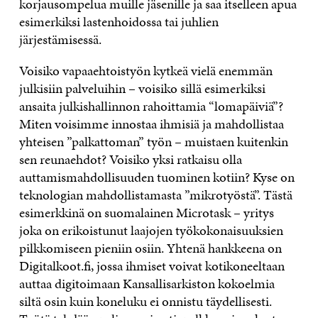
korjausompelua muille jäsenille ja saa itselleen apua
esimerkiksi lastenhoidossa tai juhlien
järjestämisessä.
Voisiko vapaaehtoistyön kytkeä vielä enemmän
julkisiin palveluihin – voisiko sillä esimerkiksi
ansaita julkishallinnon rahoittamia “lomapäiviä”?
Miten voisimme innostaa ihmisiä ja mahdollistaa
yhteisen ”palkattoman” työn – muistaen kuitenkin
sen reunaehdot? Voisiko yksi ratkaisu olla
auttamismahdollisuuden tuominen kotiin? Kyse on
teknologian mahdollistamasta ”mikrotyöstä”. Tästä
esimerkkinä on suomalainen Microtask – yritys
joka on erikoistunut laajojen työkokonaisuuksien
pilkkomiseen pieniin osiin. Yhtenä hankkeena on
Digitalkoot.fi, jossa ihmiset voivat kotikoneeltaan
auttaa digitoimaan Kansallisarkiston kokoelmia
siltä osin kuin koneluku ei onnistu täydellisesti.