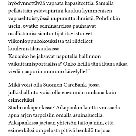
hyödynnettävää vapaata kapasiteettia. Samalla
pelkästään ystäväpiiriini kuuluu kymmenisen
vapaaehtoistyössä uupunutta ihmistä. Pohdinkin
usein, ovatko seminaareissa pauhaavat
osallistamisasiantuntijat itse istuneet
viikonloppukokouksissa tai riidelleet
kuulemistilaisuuksissa.
Kauanko he jaksavat naputella hallinnon
vaikuttamisportaalissa? Onko heillä tänä iltana aikaa
viedä naapurin mummo kävelylle?”
Mikä voisi olla Suomen CareBank, jossa
julkishallinto voisi olla enemmän mukana kuin
esimerkiksi
Stadin aikapankissa? Aikapankin kautta voi saada
apua arjen tarpeisiin omalla asuinalueella.
Aikapankissa jaetaan yhteisön taitoja niin, että
esimerkiksi ompelusta pitävä henkilö tarjoaa