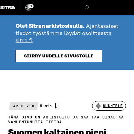
Siirry
FI
suoraan
Vaihda
Hae
sivuston
sisältöön
kieli
Olet Sitran arkistosivulla.
Ajantasaiset
tiedot työstämme löydät osoitteesta
sitra.fi
.
SIIRRY UUDELLE SIVUSTOLLE
Arvioitu
8 min
KUUNTELE
ARCHIVED
lukuaika
TÄMÄ SIVU ON ARKISTOITU JA SAATTAA SISÄLTÄÄ
VANHENTUNUTTA TIETOA
Suomen kaltainen pieni