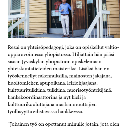
Rezai on yhteisöpedagogi, joka on opiskellut valtio­-
oppia avoimessa yliopistossa. Hiljattain hän pääsi
sisään Jyväskylän yliopistoon opiskelemaan
yhteiskuntatieteiden maisteriksi. Lisäksi hän on
työskennellyt rakennuksilla, mainosten jakajana,
huoltomiehen apupoikana, leiriohjaajana,
kulttuuritulkkina, tulkkina, nuorisotyöntekijänä,
hankekoordinaattorina ja nyt kieli­ ja
kulttuurikouluttajana maahanmuuttajien
työllisyyttä edistävässä hankkeessa.
“Jokainen työ on opettanut minulle jotain, jota olen