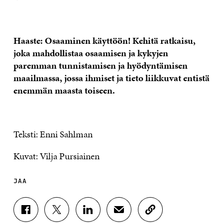
Haaste: Osaaminen käyttöön! Kehitä ratkaisu,
joka mahdollistaa osaamisen ja kykyjen
paremman tunnistamisen ja hyödyntämisen
maailmassa, jossa ihmiset ja tieto liikkuvat entistä
enemmän maasta toiseen.
Teksti: Enni Sahlman
Kuvat: Vilja Pursiainen
JAA
J
J
J
J
K
A
A
A
A
O