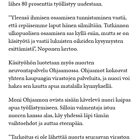
lähes 80 prosenttia työllistyy uudestaan.
“Yleensä ihmisen osaamisen tunnistaminen vaatii,
että repäisemme laput hänen silmiltään. Tutkinnon
ulkopuolisen osaamisen saa kyllä esiin, mutta se on
käsityötä ja vaatii lukuisten oikeiden kysymysten
esittämistä”, Noponen kertoo.
Käsityöhön luotetaan myös nuorten
neuvontapalvelu Ohjaamossa. Ohjaamot kokoavat
yhteen kaupungin virastojen palveluita, ja nuori voi
hakea sen kautta apua matalalla kynnyksellä.
Moni Ohjaamon ovista sisään kävelevä nuori kaipaa
apua työllistymiseen. Silloin valmentaja istuu
nuoren kanssa alas, käy yhdessä läpi tämän
vaihtoehdot ja auttaa eteenpäin.
“Tarkoitus ei ole lähettää nuorta seuraavan viraston