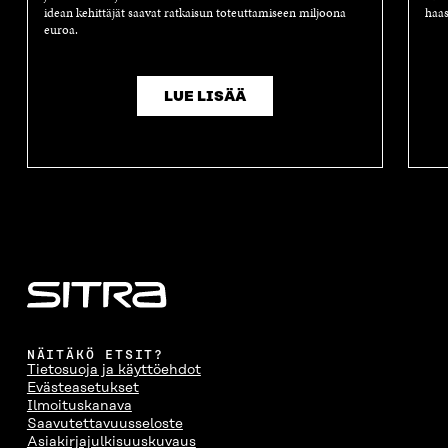
idean kehittäjät saavat ratkaisun toteuttamiseen miljoona
haas
euroa.
LUE LISÄÄ
NÄITÄKÖ ETSIT?
Tietosuoja ja käyttöehdot
Evästeasetukset
Ilmoituskanava
Saavutettavuusseloste
Asiakirjajulkisuuskuvaus