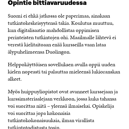
Opintie bittiavaruudessa
Suomi ei ehkä jatkossa ole paperimaa, ainakaan
tutkintokeskeisyytensä takia. Koulutus muuttuu,
kun digitalisaatio mahdollistaa oppimisen
perinteisten tutkintojen ohi. Maailmalle lähtevä ei
verestä kielitaitoaan enää kursseilla vaan lataa
älypuhelimeensa Duolingon.
Helppokäyttöisen sovelluksen avulla oppii uuden
kielen nopeasti tai palauttaa mieleensä lukioranskan
alkeet.
Myös huippuyliopistot ovat avanneet kurssejaan ja
kurssimateriaalejaan verkkoon, jossa kuka tahansa
voi suorittaa niitä – yleensä ilmaiseksi. Opiskelija
voi suorittaa jopa kokonaisia
tutkintokokonaisuuksia, ilman virallista
tutkintotodistusta tosin.