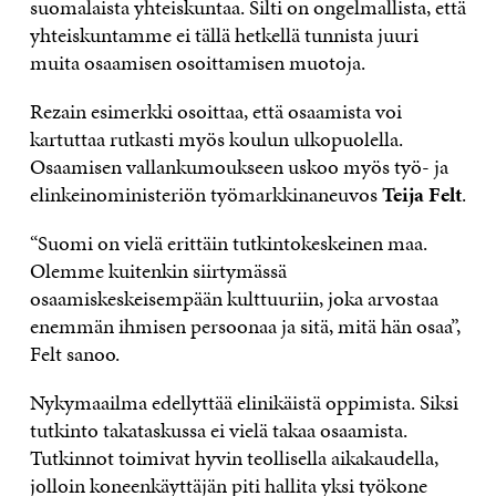
suomalaista yhteiskuntaa. Silti on ongelmallista, että
yhteiskuntamme ei tällä hetkellä tunnista juuri
muita osaamisen osoittamisen muotoja.
Rezain esimerkki osoittaa, että osaamista voi
kartuttaa rutkasti myös koulun ulkopuolella.
Osaamisen vallankumoukseen uskoo myös työ-­ ja
elinkeinoministeriön työmarkkinaneuvos
Teija Felt
.
“Suomi on vielä erittäin tutkintokeskeinen maa.
Olemme kuitenkin siirtymässä
osaamiskeskeisempään kulttuuriin, joka arvostaa
enemmän ihmisen persoonaa ja sitä, mitä hän osaa”,
Felt sanoo.
Nykymaailma edellyttää elinikäistä oppimista. Siksi
tutkinto takataskussa ei vielä takaa osaamista.
Tutkinnot toimivat hyvin teollisella aikakaudella,
jolloin koneenkäyttäjän piti hallita yksi työkone