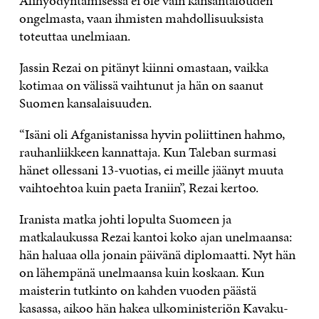
Alihyödyntämisessä ei ole vain kansantalouden
ongelmasta, vaan ihmisten mahdollisuuksista
toteuttaa unelmiaan.
Jassin Rezai on pitänyt kiinni omastaan, vaikka
kotimaa on välissä vaihtunut ja hän on saanut
Suomen kansalaisuuden.
“Isäni oli Afganistanissa hyvin poliittinen hahmo,
rauhanliikkeen kannattaja. Kun Taleban surmasi
hänet ollessani 13­-vuotias, ei meille jäänyt muuta
vaihtoehtoa kuin paeta Iraniin”, Rezai kertoo.
Iranista matka johti lopulta Suomeen ja
matkalaukussa Rezai kantoi koko ajan unelmaansa:
hän haluaa olla jonain päivänä diplomaatti. Nyt hän
on lähempänä unelmaansa kuin koskaan. Kun
maisterin tutkinto on kahden vuoden päästä
kasassa, aikoo hän hakea ulkoministeriön Kavaku-