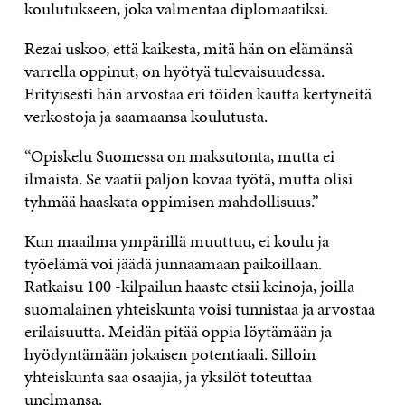
koulutukseen, joka valmentaa diplomaatiksi.
Rezai uskoo, että kaikesta, mitä hän on elämänsä
varrella oppinut, on hyötyä tulevaisuudessa.
Erityisesti hän arvostaa eri töiden kautta kertyneitä
verkostoja ja saamaansa koulutusta.
“Opiskelu Suomessa on maksutonta, mutta ei
ilmaista. Se vaatii paljon kovaa työtä, mutta olisi
tyhmää haaskata oppimisen mahdollisuus.”
Kun maailma ympärillä muuttuu, ei koulu ja
työelämä voi jäädä junnaamaan paikoillaan.
Ratkaisu 100 -­kilpailun haaste etsii keinoja, joilla
suomalainen yhteiskunta voisi tunnistaa ja arvostaa
erilaisuutta. Meidän pitää oppia löytämään ja
hyödyntämään jokaisen potentiaali. Silloin
yhteiskunta saa osaajia, ja yksilöt toteuttaa
unelmansa.