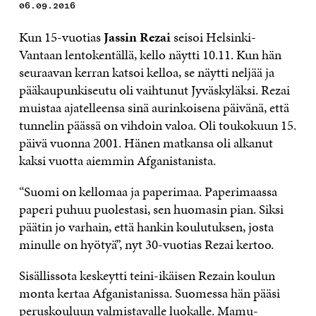
06.09.2016
Kun 15­-vuotias
Jassin Rezai
seisoi Helsinki­-
Vantaan lentokentällä, kello näytti 10.11. Kun hän
seuraavan kerran katsoi kelloa, se näytti neljää ja
pääkaupunkiseutu oli vaihtunut Jyväskyläksi. Rezai
muistaa ajatelleensa sinä aurinkoisena päivänä, että
tunnelin päässä on vihdoin valoa. Oli toukokuun 15.
päivä vuonna 2001. Hänen matkansa oli alkanut
kaksi vuotta aiemmin Afganistanista.
“Suomi on kellomaa ja paperimaa. Paperimaassa
paperi puhuu puolestasi, sen huomasin pian. Siksi
päätin jo varhain, että hankin koulutuksen, josta
minulle on hyötyä”, nyt 30­-vuotias Rezai kertoo.
Sisällissota keskeytti teini­-ikäisen Rezain koulun
monta kertaa Afganistanissa. Suomessa hän pääsi
peruskouluun valmistavalle luokalle. Mamu­