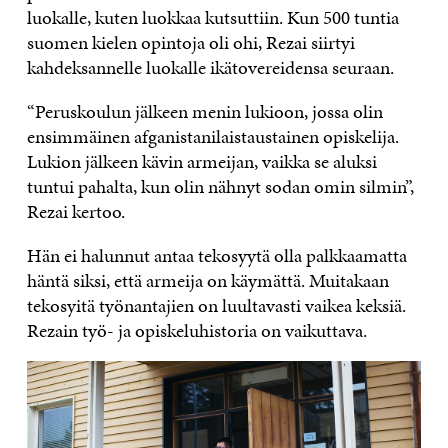
luokalle, kuten luokkaa kutsuttiin. Kun 500 tuntia
suomen kielen opintoja oli ohi, Rezai siirtyi
kahdeksannelle luokalle ikätovereidensa seuraan.
“Peruskoulun jälkeen menin lukioon, jossa olin
ensimmäinen afganistanilaistaustainen opiskelija.
Lukion jälkeen kävin armeijan, vaikka se aluksi
tuntui pahalta, kun olin nähnyt sodan omin silmin”,
Rezai kertoo.
Hän ei halunnut antaa tekosyytä olla palkkaamatta
häntä siksi, että armeija on käymättä. Muitakaan
tekosyitä työnantajien on luultavasti vaikea keksiä.
Rezain työ-­ ja opiskeluhistoria on vaikuttava.