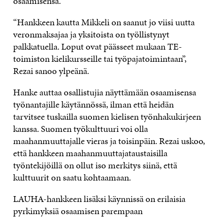
osaamisensa.
“Hankkeen kautta Mikkeli on saanut jo viisi uutta
veronmaksajaa ja yksitoista on työllistynyt
palkkatuella. Loput ovat päässeet mukaan TE-
toimiston kielikursseille tai työpajatoimintaan”,
Rezai sanoo ylpeänä.
Hanke auttaa osallistujia näyttämään osaamisensa
työnantajille käytännössä, ilman että heidän
tarvitsee tuskailla suomen kielisen työnhakukirjeen
kanssa. Suomen työkulttuuri voi olla
maahanmuuttajalle vieras ja toisinpäin. Rezai uskoo,
että hankkeen maahanmuuttajataustaisilla
työntekijöillä on ollut iso merkitys siinä, että
kulttuurit on saatu kohtaamaan.
LAUHA-­hankkeen lisäksi käynnissä on erilaisia
pyrkimyksiä osaamisen parempaan