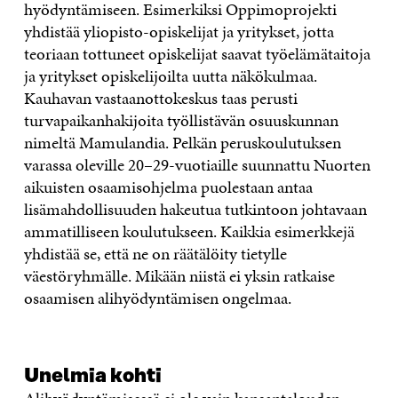
hyödyntämiseen. Esimerkiksi Oppimo­projekti
yhdistää yliopisto-­opiskelijat ja yritykset, jotta
teoriaan tottuneet opiskelijat saavat työelämätaitoja
ja yritykset opiskelijoilta uutta näkökulmaa.
Kauhavan vastaanottokeskus taas perusti
turvapaikanhakijoita työllistävän osuuskunnan
nimeltä Mamulandia. Pelkän peruskoulutuksen
varassa oleville 20–29­-vuotiaille suunnattu Nuorten
aikuisten osaamisohjelma puolestaan antaa
lisämahdollisuuden hakeutua tutkintoon johtavaan
ammatilliseen koulutukseen. Kaikkia esimerkkejä
yhdistää se, että ne on räätälöity tietylle
väestöryhmälle. Mikään niistä ei yksin ratkaise
osaamisen alihyödyntämisen ongelmaa.
Unelmia kohti