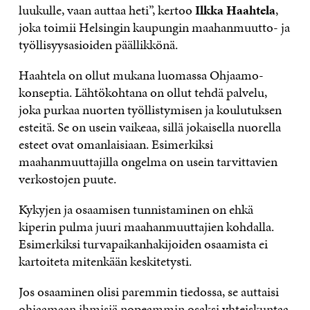
luukulle, vaan auttaa heti”, kertoo
Ilkka Haahtela
,
joka toimii Helsingin kaupungin maahanmuutto­- ja
työllisyysasioiden päällikkönä.
Haahtela on ollut mukana luomassa Ohjaamo­-
konseptia. Lähtökohtana on ollut tehdä palvelu,
joka purkaa nuorten työllistymisen ja koulutuksen
esteitä. Se on usein vaikeaa, sillä jokaisella nuorella
esteet ovat omanlaisiaan. Esimerkiksi
maahanmuuttajilla ongelma on usein tarvittavien
verkostojen puute.
Kykyjen ja osaamisen tunnistaminen on ehkä
kiperin pulma juuri maahanmuuttajien kohdalla.
Esimerkiksi turvapaikanhakijoiden osaamista ei
kartoiteta mitenkään keskitetysti.
Jos osaaminen olisi paremmin tiedossa, se auttaisi
ohjaamaan ihmisiä nopeammin osaksi yhteiskuntaa.