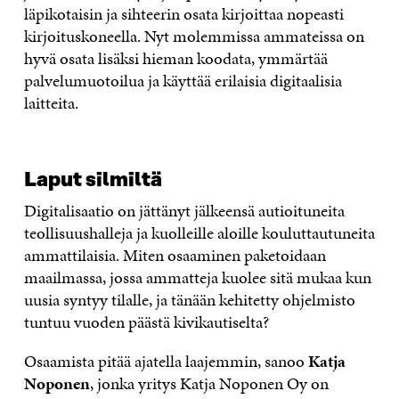
läpikotaisin ja sihteerin osata kirjoittaa nopeasti
kirjoituskoneella. Nyt molemmissa ammateissa on
hyvä osata lisäksi hieman koodata, ymmärtää
palvelumuotoilua ja käyttää erilaisia digitaalisia
laitteita.
Laput silmiltä
Digitalisaatio on jättänyt jälkeensä autioituneita
teollisuushalleja ja kuolleille aloille kouluttautuneita
ammattilaisia. Miten osaaminen paketoidaan
maailmassa, jossa ammatteja kuolee sitä mukaa kun
uusia syntyy tilalle, ja tänään kehitetty ohjelmisto
tuntuu vuoden päästä kivikautiselta?
Osaamista pitää ajatella laajemmin, sanoo
Katja
Noponen
, jonka yritys Katja Noponen Oy on