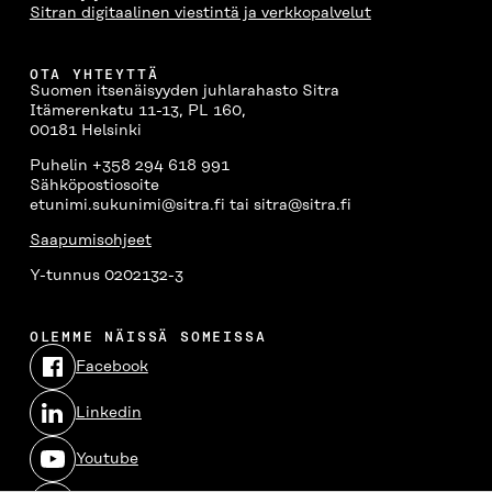
Sitran digitaalinen viestintä ja verkkopalvelut
OTA YHTEYTTÄ
Suomen itsenäisyyden juhlarahasto Sitra
Itämerenkatu 11-13, PL 160,
00181 Helsinki
Puhelin +358 294 618 991
Sähköpostiosoite
etunimi.sukunimi@sitra.fi tai sitra@sitra.fi
Saapumisohjeet
Y-tunnus 0202132-3
OLEMME NÄISSÄ SOMEISSA
Facebook
Avautuu
uudessa
Linkedin
ikkunassa
Avautuu
uudessa
Youtube
ikkunassa
Avautuu
uudessa