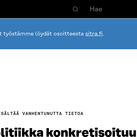
ot työstämme löydät osoitteesta
sitra.fi
.
ISÄLTÄÄ VANHENTUNUTTA TIETOA
litiikka konkretisoituu