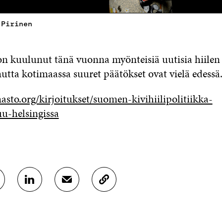
 Pirinen
n kuulunut tänä vuonna myönteisiä uutisia hiilen 
mutta kotimaassa suuret päätökset ovat vielä edessä
asto.org/kirjoitukset/suomen-kivihiilipolitiikka-
uu-helsingissa
J
J
K
A
A
O
A
A
P
L
S
I