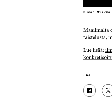
Kuva: Miikka
Maailmalta o
taistelusta, 
Lue lisää:
ilm
konkretisoit
JAA
J
J
A
A
A
A
F
T