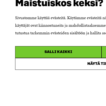
Maistuiskos keksi?
Evästeasetukset
Ilmoituskanava
Saavutettavuusseloste
Sivustomme käyttää evästeitä. Käytämme evästeitä 
Asiakirjajulkisuuskuvaus
käyttäjät ovat kiinnostuneita ja mahdollistaaksemme 
Sitran digitaalinen viestintä ja
tutustua tarkemmin evästeiden sisältöön ja hallita as
verkkopalvelut
SALLI KAIKKI
NÄYTÄ T