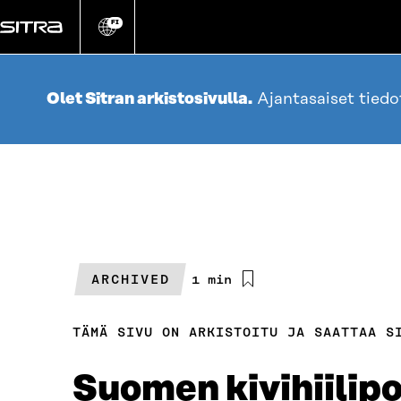
Siirry
suoraan
FI
Vaihda
sivuston
sisältöön
kieli
Olet Sitran arkistosivulla.
Ajantasaiset tied
ARCHIVED
Arvioitu
1 min
lukuaika
TÄMÄ SIVU ON ARKISTOITU JA SAATTAA S
Suomen kivihiilipo