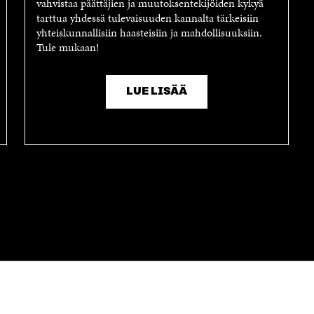
vahvistaa päättäjien ja muutoksentekijöiden kykyä
S
S
tarttua yhdessä tulevaisuuden kannalta tärkeisiin
A
S
yhteiskunnallisiin haasteisiin ja mahdollisuuksiin.
I
A
Tule mukaan!
K
I
K
K
U
K
LUE LISÄÄ
N
U
A
N
S
A
S
S
A
S
A
OTA YHTEYTTÄ
Suomen itsenäisyyden juhlarahasto