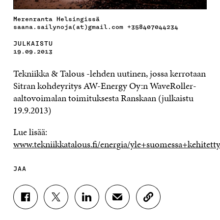
Merenranta Helsingissä
saana.sailynoja(at)gmail.com +358407044234
JULKAISTU
19.09.2013
Tekniikka & Talous -lehden uutinen, jossa kerrotaan
Sitran kohdeyritys AW-Energy Oy:n WaveRoller-
aaltovoimalan toimituksesta Ranskaan (julkaistu
19.9.2013)
Lue lisää:
www.tekniikkatalous.fi/energia/yle+suomessa+kehitet
JAA
J
J
J
J
K
A
A
A
A
O
A
A
A
A
P