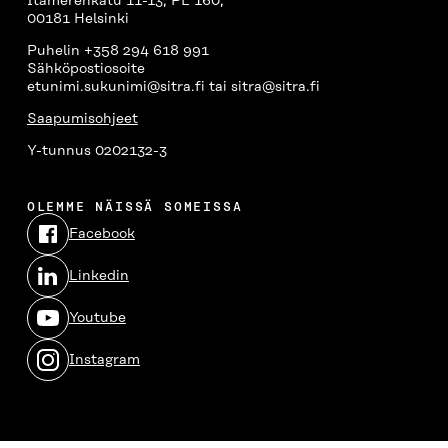
Itämerenkatu 11-13, PL 160,
00181 Helsinki
Puhelin +358 294 618 991
Sähköpostiosoite
etunimi.sukunimi@sitra.fi tai sitra@sitra.fi
Saapumisohjeet
Y-tunnus 0202132-3
OLEMME NÄISSÄ SOMEISSA
Facebook
Avautuu
uudessa
Linkedin
ikkunassa
Avautuu
uudessa
Youtube
ikkunassa
Avautuu
uudessa
Instagram
ikkunassa
Avautuu
uudessa
ikkunassa