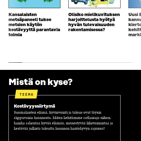
A
I
A
S
I
K
I
A
Kansalaisten
Olisiko mielikuvituksen
Uusi 
K
K
K
I
metsäpaneeli tukee
harjoittelusta hyötyä
kannu
K
U
K
K
metsien käytön
hyvän tulevaisuuden
kiert
U
N
U
K
kestävyyttä parantavia
rakentamisessa?
kehit
N
A
N
U
toimia
markk
A
S
A
N
S
S
S
A
S
A
S
S
A
A
S
A
Mistä on kyse?
TEEMA
Kestävyyssiirtymä
Suomalaisten elämä, hyvinvointi ja talous ovat täysin
riippuvaisia luonnosta. Miten kehitämme ratkaisuja siihen,
kuinka rakentaa hyvää elämää, menestyvää liiketoimintaa ja
kestävää julkista taloutta luonnon kantokyvyn rajoissa?