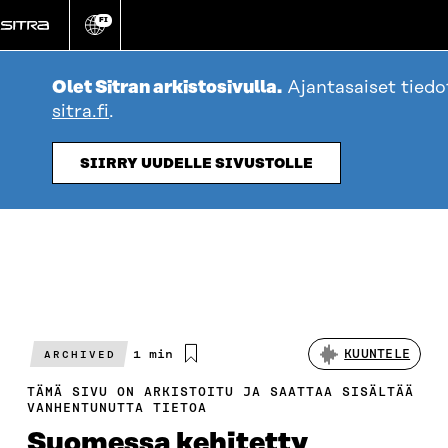
Siirry
FI
suoraan
Vaihda
sivuston
sisältöön
kieli
Olet Sitran arkistosivulla.
Ajantasaiset tiedo
sitra.fi
.
SIIRRY UUDELLE SIVUSTOLLE
Arvioitu
1 min
KUUNTELE
ARCHIVED
lukuaika
TÄMÄ SIVU ON ARKISTOITU JA SAATTAA SISÄLTÄÄ
VANHENTUNUTTA TIETOA
Suomessa kehitetty