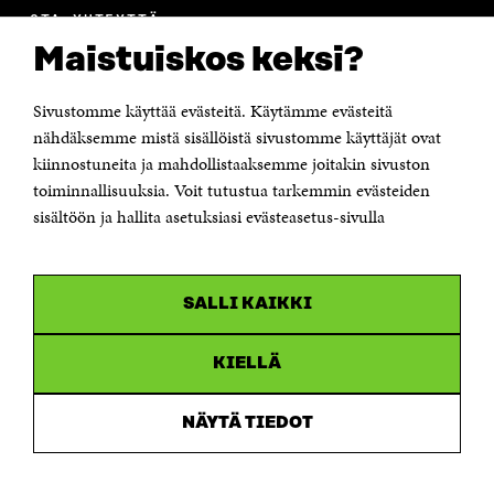
OTA YHTEYTTÄ
Suomen itsenäisyyden juhlarahasto Sitra
Maistuiskos keksi?
Itämerenkatu 11-13, PL 160,
00181 Helsinki
Sivustomme käyttää evästeitä. Käytämme evästeitä
Puhelin +358 294 618 991
Sähköpostiosoite
nähdäksemme mistä sisällöistä sivustomme käyttäjät ovat
etunimi.sukunimi@sitra.fi tai sitra@sitra.fi
kiinnostuneita ja mahdollistaaksemme joitakin sivuston
toiminnallisuuksia. Voit tutustua tarkemmin evästeiden
Saapumisohjeet
sisältöön ja hallita asetuksiasi evästeasetus-sivulla
Y-tunnus 0202132-3
OLEMME NÄISSÄ SOMEISSA
SALLI KAIKKI
Facebook
Avautuu
uudessa
Linkedin
ikkunassa
KIELLÄ
Avautuu
uudessa
Youtube
ikkunassa
Avautuu
NÄYTÄ TIEDOT
uudessa
Instagram
ikkunassa
Avautuu
uudessa