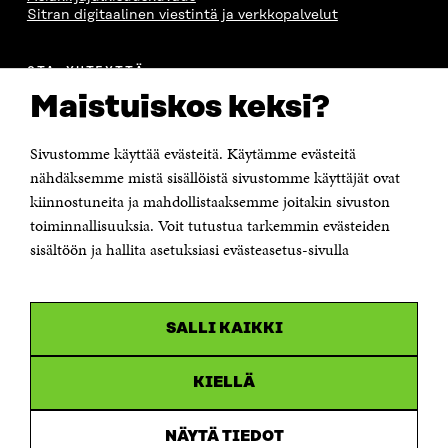
Sitran digitaalinen viestintä ja verkkopalvelut
OTA YHTEYTTÄ
Suomen itsenäisyyden juhlarahasto Sitra
Maistuiskos keksi?
Itämerenkatu 11-13, PL 160,
00181 Helsinki
Sivustomme käyttää evästeitä. Käytämme evästeitä
Puhelin +358 294 618 991
Sähköpostiosoite
nähdäksemme mistä sisällöistä sivustomme käyttäjät ovat
etunimi.sukunimi@sitra.fi tai sitra@sitra.fi
kiinnostuneita ja mahdollistaaksemme joitakin sivuston
Saapumisohjeet
toiminnallisuuksia. Voit tutustua tarkemmin evästeiden
sisältöön ja hallita asetuksiasi evästeasetus-sivulla
Y-tunnus 0202132-3
OLEMME NÄISSÄ SOMEISSA
SALLI KAIKKI
Facebook
Avautuu
uudessa
Linkedin
ikkunassa
KIELLÄ
Avautuu
uudessa
Youtube
ikkunassa
Avautuu
NÄYTÄ TIEDOT
uudessa