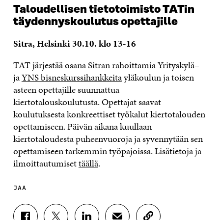
Taloudellisen tietotoimisto TATin
täydennyskoulutus opettajille
Sitra, Helsinki 30.10. klo 13-16
TAT järjestää osana Sitran rahoittamia
Yrityskylä
–
ja
YNS bisneskurssihankkeita
yläkoulun ja toisen
asteen opettajille suunnattua
kiertotalouskoulutusta. Opettajat saavat
koulutuksesta konkreettiset työkalut kiertotalouden
opettamiseen. Päivän aikana kuullaan
kiertotaloudesta puheenvuoroja ja syvennytään sen
opettamiseen tarkemmin työpajoissa. Lisätietoja ja
ilmoittautumiset
täällä
.
JAA
J
J
J
J
K