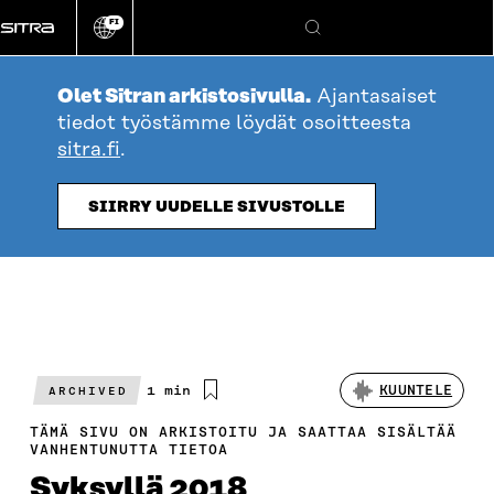
Siirry
FI
suoraan
Vaihda
Hae
sivuston
sisältöön
kieli
Olet Sitran arkistosivulla.
Ajantasaiset
tiedot työstämme löydät osoitteesta
sitra.fi
.
SIIRRY UUDELLE SIVUSTOLLE
Arvioitu
1 min
KUUNTELE
ARCHIVED
lukuaika
TÄMÄ SIVU ON ARKISTOITU JA SAATTAA SISÄLTÄÄ
VANHENTUNUTTA TIETOA
Syksyllä 2018