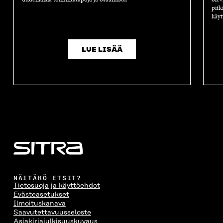
pitk
käyt
LUE LISÄÄ
NÄITÄKÖ ETSIT?
Tietosuoja ja käyttöehdot
Evästeasetukset
Ilmoituskanava
Saavutettavuusseloste
Asiakirjajulkisuuskuvaus