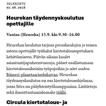
JULKAISTU
02.08.2018
Heurekan täydennyskoulutus
opettajille
Vantaa (Heureka) 15.9. klo 9.30–16.00
Heurekan koulutus tarjoaa peruskoulujen ja toisen
asteen opettajille työkalut kiertotalousopetuksen
kehittämiseen. Päivän aikana kuulet
asiantuntijapuheenvuoroja, pääset osallistumaan
kiertotalousaiheisiin työpajoihin ja näet uuden
Itämeri-planetaarioelokuvan
. Heurekan
täydennyskoulutus on osa kiertotalousohjelmaa,
jossa Sitra on pääyhteistyökumppanina. Lisätietoja
sekä ilmoittautumislomake
täällä
.
Circula kiertotalous- ja