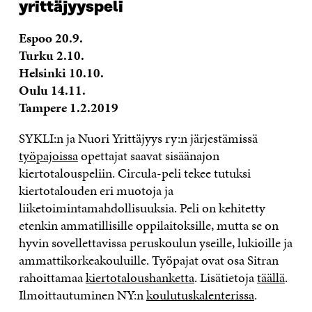
yrittäjyyspeli
Espoo 20.9.
Turku 2.10.
Helsinki 10.10.
Oulu 14.11.
Tampere 1.2.2019
SYKLI:n ja Nuori Yrittäjyys ry:n järjestämissä
työpajoissa
opettajat saavat sisäänajon
kiertotalouspeliin. Circula-peli tekee tutuksi
kiertotalouden eri muotoja ja
liiketoimintamahdollisuuksia. Peli on kehitetty
etenkin ammatillisille oppilaitoksille, mutta se on
hyvin sovellettavissa peruskoulun yseille, lukioille ja
ammattikorkeakouluille. Työpajat ovat osa Sitran
rahoittamaa
kiertotaloushanketta
. Lisätietoja
täällä
.
Ilmoittautuminen NY:n
koulutuskalenterissa
.