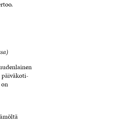
ertoo.
sa)
uudenlainen
 päiväkoti-
a on
tämöltä