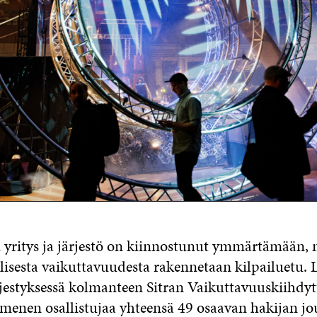
yritys ja järjestö on kiinnostunut ymmärtämään, 
lisesta vaikuttavuudesta rakennetaan kilpailuetu.
rjestyksessä kolmanteen Sitran Vaikuttavuuskiihd
mmenen osallistujaa yhteensä 49 osaavan hakijan jo