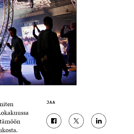
miten
JAA
 Lokakuussa
yttämöön
J
J
J
ukosta.
A
A
A