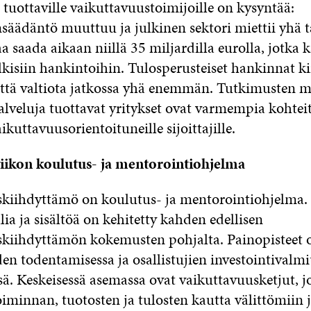
tuottaville vaikuttavuustoimijoille on kysyntää:
säädäntö muuttuu ja julkinen sektori miettii yhä
a saada aikaan niillä 35 miljardilla eurolla, jotka
lkisiin hankintoihin. Tulosperusteiset hankinnat k
että valtiota jatkossa yhä enemmän. Tutkimusten 
alveluja tuottavat yritykset ovat varmempia kohtei
aikuttavuusorientoituneille sijoittajille.
iikon koulutus- ja mentorointiohjelma
kiihdyttämö on koulutus- ja mentorointiohjelma.
a ja sisältöä on kehitetty kahden edellisen
kiihdyttämön kokemusten pohjalta. Painopisteet 
en todentamisessa ja osallistujien investointivalm
ä. Keskeisessä asemassa ovat vaikuttavuusketjut, j
iminnan, tuotosten ja tulosten kautta välittömiin ja