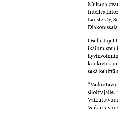
Mukana ovat 
Intelles Inf
Lauste Oy, S
Diakonissal
Osallistujat 
ikäihmisten i
hyvinvoinnin
konkretisoim
sekä kehittäm
”Vaikuttavuud
sijoittajalle,
Vaikuttavuus
Vaikuttavuus