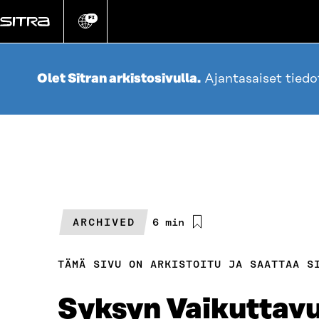
Siirry
suoraan
FI
Vaihda
sivuston
sisältöön
kieli
Olet Sitran arkistosivulla.
Ajantasaiset tied
ARCHIVED
Arvioitu
6 min
lukuaika
TÄMÄ SIVU ON ARKISTOITU JA SAATTAA S
Syksyn Vaikuttavu