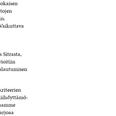
jokaisen
ltojen
in.
Vaikuttava
 Sitrasta,
ioitiin
aalautumisen
kriteerien
 kiihdyttämö-
 saamme
arjoaa