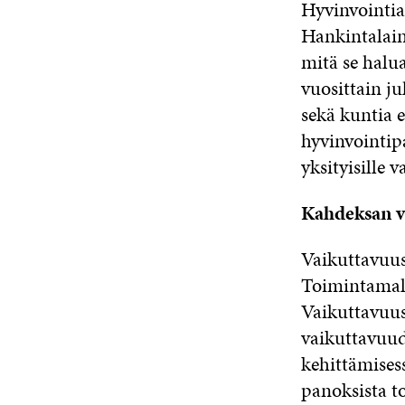
Hyvinvointia 
Hankintalain
mitä se halua
vuosittain ju
sekä kuntia 
hyvinvointip
yksityisille v
Kahdeksan v
Vaikuttavuus
Toimintamalli
Vaikuttavuus
vaikuttavuud
kehittämisess
panoksista to