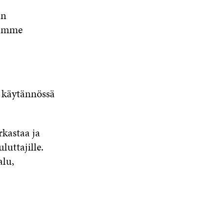
an
mamme
n käytännössä
kastaa ja
luttajille.
lu,