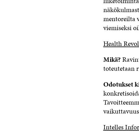
liiketoimint
näkökulmast
mentoreilta 
viemiseksi oi
Health Revo
Mikä?
Ravint
toteutetaan 
Odotukset k
konkretisoida
Tavoitteemme
vaikuttavuus
Intelles Inf