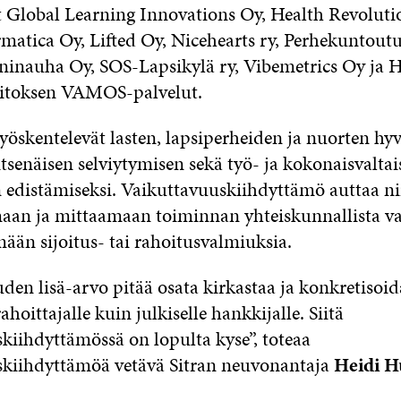
Global Learning Innovations Oy, Health Revoluti
ormatica Oy, Lifted Oy, Nicehearts ry, Perhekuntout
ininauha Oy, SOS-Lapsikylä ry, Vibemetrics Oy ja H
aitoksen VAMOS-palvelut.
työskentelevät lasten, lapsiperheiden ja nuorten hy
tsenäisen selviytymisen sekä työ- ja kokonaisvaltai
 edistämiseksi. Vaikuttavuuskiihdyttämö auttaa ni
aan ja mittaamaan toiminnan yhteiskunnallista va
ään sijoitus- tai rahoitusvalmiuksia.
en lisä-arvo pitää osata kirkastaa ja konkretisoid
 rahoittajalle kuin julkiselle hankkijalle. Siitä
kiihdyttämössä on lopulta kyse”, toteaa
kiihdyttämöä vetävä Sitran neuvonantaja
Heidi H