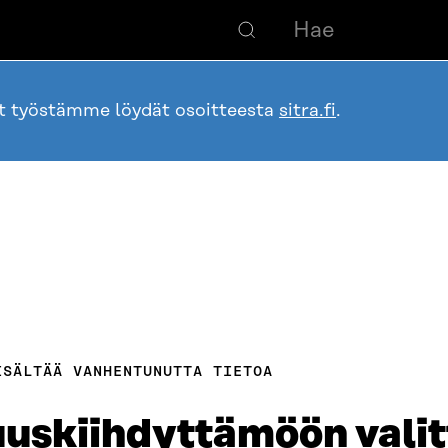
ot työstämme löydät osoitteesta
sitra.fi
.
ISÄLTÄÄ VANHENTUNUTTA TIETOA
uskiihdyttämöön valit