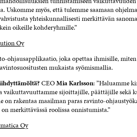
amahdollisuuksien tunnistamiseen vaikuttavuuden
a. Uskomme myös, että tulemme saamaan ohjelm
vahvistusta yhteiskunnallisesti merkittävän sano
kein oikeille kohderyhmille.”
lution Oy
o-ohjausapplikaatio, joka opettaa ihmisille, mite
ravintosuositusten mukaista syömismallia.
iihdyttämöltä?
CEO
Mia Karlsson
: ”Haluamme kir
 vaikuttavuuttamme sijoittajille, päättäjille sekä ku
 on rakentaa maailman paras ravinto-ohjaustyöka
 on merkittävässä roolissa onnistumista.”
ormatica Oy