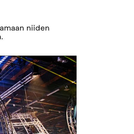
taamaan niiden
.