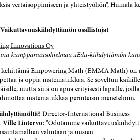
sia vertaisoppimiseen ja yhteistyöhön”, Humala k
Vaikuttavuuskiihdyttämön osallistujat
ing Innovations Oy
osana kumppanuusohjelmaa xEdu-kiihdyttämön kans
 kehittämä Empowering Math (EMMA Math) on 
ettaa ja oppia matematiikkaa. Se soveltuu kaikille
isille, mutta siitä on apua erityisesti lapsille, joill
ahmottaa matematiikkaa perinteisin menetelmin.
iihdyttämöltä?
Director-International Business
t
Ville Lintervo
: ”Odotamme vaikuttavuuskiihdyt
nsaintamallien valintaan ja uusien