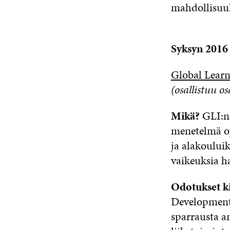
mahdollisuuk
Syksyn 2016 
Global Learn
(osallistuu 
Mikä?
GLI:n
menetelmä op
ja alakouluikä
vaikeuksia h
Odotukset k
Developmen
sparrausta a