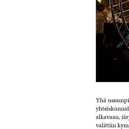
Yhä useampi 
yhteiskunnal
alkavaan, jä
valittiin ky