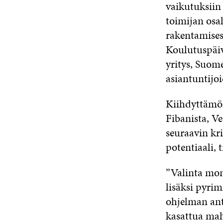
vaikutuksiin 
toimijan osal
rakentamisess
Koulutuspäiv
yritys, Suome
asiantuntijo
Kiihdyttämön 
Fibanista, Ve
seuraavin kri
potentiaali, 
”Valinta mon
lisäksi pyri
ohjelman ant
kasattua mah