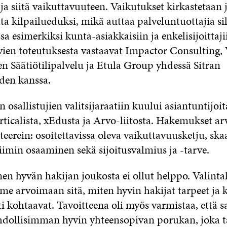
ja siitä vaikuttavuuteen. Vaikutukset kirkastetaan 
ta kilpailueduksi, mikä auttaa palveluntuottajia si
a esimerkiksi kunta-asiakkaisiin ja enkelisijoittaji
ien toteutuksesta vastaavat Impactor Consulting, 
n Säätiötilipalvelu ja Etula Group yhdessä Sitran
iden kanssa.
osallistujien valitsijaraatiin kuului asiantuntijoita
rticalista, xEdusta ja Arvo-liitosta. Hakemukset arv
teerein: osoitettavissa oleva vaikuttavuusketju, sk
tiimin osaaminen sekä sijoitusvalmius ja -tarve.
en hyvän hakijan joukosta ei ollut helppo. Valinta
mme arvoimaan sitä, miten hyvin hakijat tarpeet ja
i kohtaavat. Tavoitteena oli myös varmistaa, että
dollisimman hyvin yhteensopivan porukan, joka t