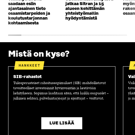
K
U
K
K
saadaan esiin
jatkaa Sitran ja 15
myönt
U
N
U
K
ajantasainen tieto
alueen kehittämän
rake
N
A
N
U
osaamistarpeiden ja
yhteistyömallin
osaam
A
S
A
N
koulutustarjonnan
hyödyntämistä
S
S
S
A
kohtaamisesta
S
A
S
S
A
A
S
A
Mistä on kyse?
HANKKEET
SIB-rahastot
Vai
Tulosperusteiset rahoitussopimukset (SIB) mahdollistavat
Vaik
tavoitteelliset investoinnit hyvinvointiin ja kestävään
tavo
kehitykseen. Sopimus laaditaan siten, että kaikki osapuolet –
yksi
julkinen sektori, palveluntarjoajat ja sijoittajat – voittavat.
ja m
LUE LISÄÄ