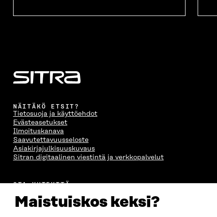
NÄITÄKÖ ETSIT?
Tietosuoja ja käyttöehdot
Evästeasetukset
Ilmoituskanava
Saavutettavuusseloste
Asiakirjajulkisuuskuvaus
Sitran digitaalinen viestintä ja verkkopalvelut
OTA YHTEYTTÄ
Suomen itsenäisyyden juhlarahasto Sitra
Maistuiskos keksi?
Itämerenkatu 11-13, PL 160,
00181 Helsinki