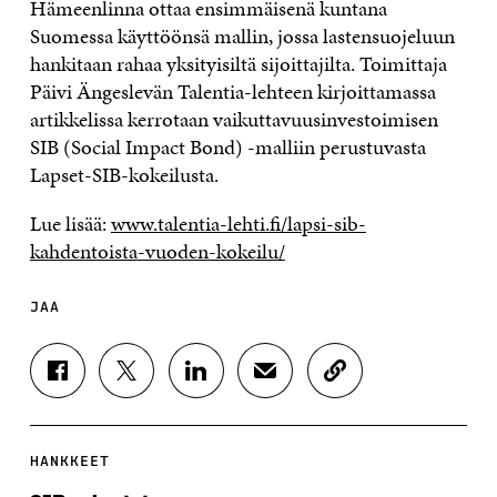
Hämeenlinna ottaa ensimmäisenä kuntana
Suomessa käyttöönsä mallin, jossa lastensuojeluun
hankitaan rahaa yksityisiltä sijoittajilta. Toimittaja
Päivi Ängeslevän Talentia-lehteen kirjoittamassa
artikkelissa kerrotaan vaikuttavuusinvestoimisen
SIB (Social Impact Bond) -malliin perustuvasta
Lapset-SIB-kokeilusta.
Lue lisää:
www.talentia-lehti.fi/lapsi-sib-
kahdentoista-vuoden-kokeilu/
JAA
J
J
J
J
K
A
A
A
A
O
A
A
A
A
P
F
T
L
S
I
A
W
I
Ä
O
HANKKEET
C
I
N
H
I