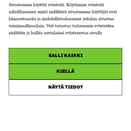
Sivustomme käyttää evästeitä. Käytämme evästeitä
Puhelin +358 294 618 991
Sähköpostiosoite
nähdäksemme mistä sisällöistä sivustomme käyttäjät ovat
etunimi.sukunimi@sitra.fi tai sitra@sitra.fi
kiinnostuneita ja mahdollistaaksemme joitakin sivuston
Saapumisohjeet
toiminnallisuuksia. Voit tutustua tarkemmin evästeiden
sisältöön ja hallita asetuksiasi evästeasetus-sivulla
Y-tunnus 0202132-3
OLEMME NÄISSÄ SOMEISSA
SALLI KAIKKI
Facebook
Avautuu
uudessa
Linkedin
ikkunassa
KIELLÄ
Avautuu
uudessa
Youtube
ikkunassa
Avautuu
NÄYTÄ TIEDOT
uudessa
Instagram
ikkunassa
Avautuu
uudessa
ikkunassa