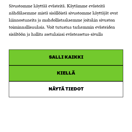
Sivustomme käyttää evästeitä. Käytämme evästeitä
Puhelin +358 294 618 991
Sähköpostiosoite
nähdäksemme mistä sisällöistä sivustomme käyttäjät ovat
etunimi.sukunimi@sitra.fi tai sitra@sitra.fi
kiinnostuneita ja mahdollistaaksemme joitakin sivuston
Saapumisohjeet
toiminnallisuuksia. Voit tutustua tarkemmin evästeiden
sisältöön ja hallita asetuksiasi evästeasetus-sivulla
Y-tunnus 0202132-3
OLEMME NÄISSÄ SOMEISSA
SALLI KAIKKI
Facebook
Avautuu
uudessa
Linkedin
ikkunassa
KIELLÄ
Avautuu
uudessa
Youtube
ikkunassa
Avautuu
NÄYTÄ TIEDOT
uudessa
Instagram
ikkunassa
Avautuu
uudessa
ikkunassa