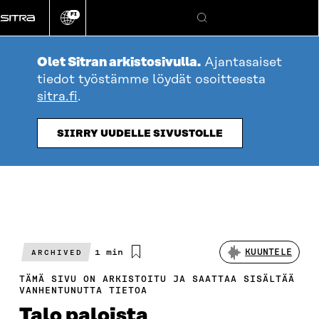
Siirry
FI
suoraan
Vaihda
Hae
sivuston
sisältöön
kieli
Olet Sitran arkistosivulla.
Ajantasaiset
tiedot työstämme löydät osoitteesta
sitra.fi
.
SIIRRY UUDELLE SIVUSTOLLE
Arvioitu
1 min
KUUNTELE
ARCHIVED
lukuaika
TÄMÄ SIVU ON ARKISTOITU JA SAATTAA SISÄLTÄÄ
VANHENTUNUTTA TIETOA
Talo paloista