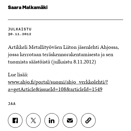
Saara Malkamäki
JULKAISTU
30.11.2012
Artikkeli Metallityöväen Liiton jäsenlehti Ahjossa,
jossa kerrotaan teräskennorakentamisesta ja sen
tuomista säästöistä (julkaistu 8.11.2012)
Lue lisää:
www.ahjo.fi/portal/suomi/ahjo_verkkolehti/?
a=getArticle&issueId=108&articleId=1549
JAA
J
J
J
J
K
A
A
A
A
O