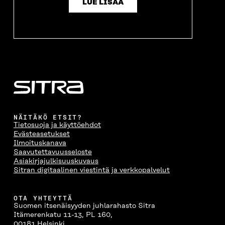
LUE LISÄÄ
U
N
U
K
N
A
N
U
A
S
A
N
S
S
S
A
S
A
S
S
A
A
S
A
NÄITÄKÖ ETSIT?
Tietosuoja ja käyttöehdot
Evästeasetukset
Ilmoituskanava
Saavutettavuusseloste
Asiakirjajulkisuuskuvaus
Sitran digitaalinen viestintä ja verkkopalvelut
OTA YHTEYTTÄ
Suomen itsenäisyyden juhlarahasto Sitra
Itämerenkatu 11-13, PL 160,
00181 Helsinki