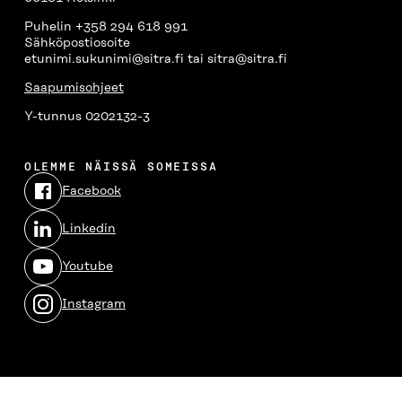
Puhelin +358 294 618 991
Sähköpostiosoite
etunimi.sukunimi@sitra.fi tai sitra@sitra.fi
Saapumisohjeet
Y-tunnus 0202132-3
OLEMME NÄISSÄ SOMEISSA
Facebook
Avautuu
uudessa
Linkedin
ikkunassa
Avautuu
uudessa
Youtube
ikkunassa
Avautuu
uudessa
Instagram
ikkunassa
Avautuu
uudessa
ikkunassa