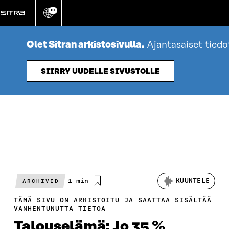
Siirry
FI
suoraan
Vaihda
sivuston
sisältöön
kieli
Olet Sitran arkistosivulla.
Ajantasaiset tied
SIIRRY UUDELLE SIVUSTOLLE
Arvioitu
1 min
KUUNTELE
ARCHIVED
lukuaika
TÄMÄ SIVU ON ARKISTOITU JA SAATTAA SISÄLTÄÄ
VANHENTUNUTTA TIETOA
Talouselämä: Jo 35 %