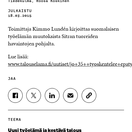
Tiedekulma, Roosa Koskinen
JULKAISTU
18.03.2015
Toimittaja Kimmo Lundén kirjoittaa
suomalaisen
työelämän muutoksista Sitran
tuoreiden
havaintojen pohjalta.
Lue lisää:
www.talouselama.fi/uutiset/jo+35++tyoskentelee+epaty
JAA
J
J
J
J
K
A
A
A
A
O
A
A
A
A
P
F
T
L
S
I
A
W
I
Ä
O
TEEMA
C
I
N
H
I
E
T
K
K
A
Uusi työelämä ja kestävä talous