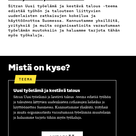
B
T
E
Ö
R
Sitran Uusi työelämä ja kestävä talous -teema
O
E
D
P
T
edistää työhön ja talouteen liittyvien
O
R
I
O
I
uudenlaisten ratkaisujen kokeilua ja
K
I
N
S
K
käyttöönottoa Suomessa. Kannustamme yksilöitä,
I
S
I
T
K
yrityksiä ja muita organisaatioita varautumaan
S
S
S
I
E
työelämän muutoksiin ja haluamme tarjota tähän
myös työkaluja.
S
Ä
S
L
L
A
A
Ä
L
I
A
V
A
A
N
V
A
V
A
L
A
U
A
V
I
U
T
U
A
N
Mistä on kyse?
T
U
T
U
K
U
U
U
T
K
U
U
U
U
I
TEEMA
U
U
U
U
U
D
U
U
Uusi työelämä ja kestävä talous
D
E
D
U
Sitran Uusi työelämä ja kestävä talous -teema edistää työhön
E
S
E
D
ja talouteen liittyvien uudenlaisten ratkaisujen kokeilua ja
S
S
S
E
käyttöönottoa Suomessa. Kannustamme yksilöitä, yrityksiä
ja muita organisaatioita varautumaan työelämän muutoksiin
S
A
S
S
ja haluamme tarjota tähän myös työkaluja.
A
I
A
S
I
K
I
A
K
K
K
I
K
U
K
K