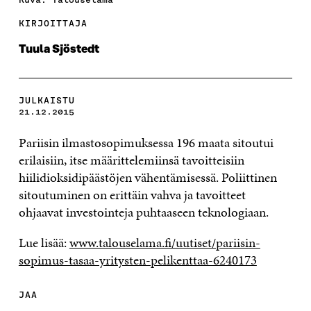
KIRJOITTAJA
Tuula Sjöstedt
JULKAISTU
21.12.2015
Pariisin ilmastosopimuksessa 196 maata sitoutui
erilaisiin, itse määrittelemiinsä tavoitteisiin
hiilidioksidipäästöjen vähentämisessä. Poliittinen
sitoutuminen on erittäin vahva ja tavoitteet
ohjaavat investointeja puhtaaseen teknologiaan.
Lue lisää:
www.talouselama.fi/uutiset/pariisin-
sopimus-tasaa-yritysten-pelikenttaa-6240173
JAA