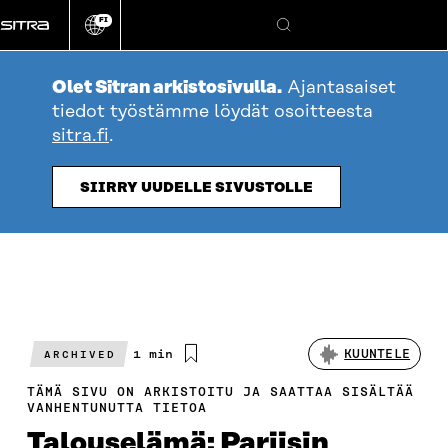
Siirry
FI
suoraan
Vaihda
Hae
sivuston
sisältöön
kieli
Olet Sitran arkistosivulla.
Ajantasaiset
tiedot työstämme löydät osoitteesta
sitra.fi
.
SIIRRY UUDELLE SIVUSTOLLE
Arvioitu
1 min
KUUNTELE
ARCHIVED
lukuaika
TÄMÄ SIVU ON ARKISTOITU JA SAATTAA SISÄLTÄÄ
VANHENTUNUTTA TIETOA
Talouselämä: Pariisin