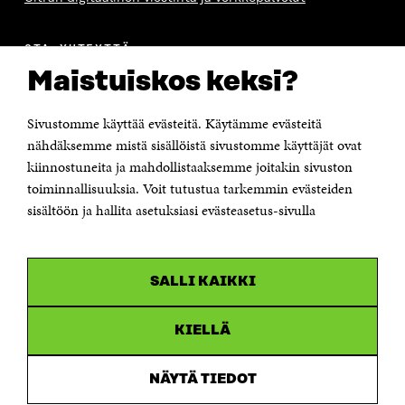
OTA YHTEYTTÄ
Suomen itsenäisyyden juhlarahasto Sitra
Maistuiskos keksi?
Itämerenkatu 11-13, PL 160,
00181 Helsinki
Sivustomme käyttää evästeitä. Käytämme evästeitä
Puhelin +358 294 618 991
Sähköpostiosoite
nähdäksemme mistä sisällöistä sivustomme käyttäjät ovat
etunimi.sukunimi@sitra.fi tai sitra@sitra.fi
kiinnostuneita ja mahdollistaaksemme joitakin sivuston
toiminnallisuuksia. Voit tutustua tarkemmin evästeiden
Saapumisohjeet
sisältöön ja hallita asetuksiasi evästeasetus-sivulla
Y-tunnus 0202132-3
OLEMME NÄISSÄ SOMEISSA
SALLI KAIKKI
Facebook
Avautuu
uudessa
Linkedin
ikkunassa
KIELLÄ
Avautuu
uudessa
Youtube
ikkunassa
Avautuu
NÄYTÄ TIEDOT
uudessa
Instagram
ikkunassa