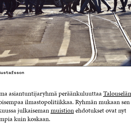
Gustafsson
ama asiantuntijaryhmä peräänkuluuttaa
Talouseläm
isempaa ilmastopolitiikkaa. Ryhmän mukaan sen
kuussa julkaiseman
muistion
ehdotukset ovat nyt
mpia kuin koskaan.