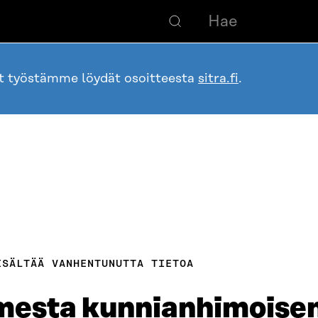
ot työstämme löydät osoitteesta
sitra.fi
.
ISÄLTÄÄ VANHENTUNUTTA TIETOA
esta kunnian­himoisen