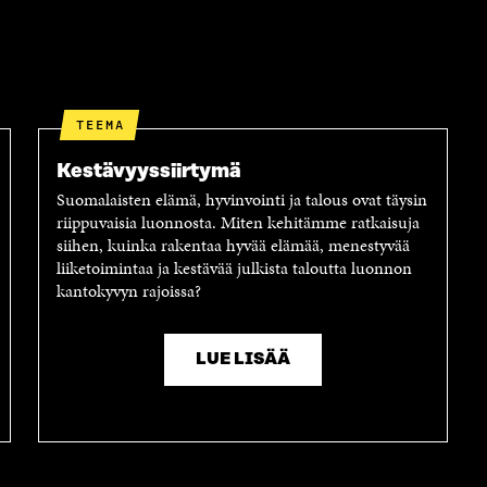
N
S
K
I
T
K
S
I
E
S
L
L
Ä
L
I
TEEMA
A
A
N
V
A
L
Kestävyyssiirtymä
A
V
I
U
A
N
Suomalaisten elämä, hyvinvointi ja talous ovat täysin
T
U
K
riippuvaisia luonnosta. Miten kehitämme ratkaisuja
U
T
K
siihen, kuinka rakentaa hyvää elämää, menestyvää
U
U
I
liiketoimintaa ja kestävää julkista taloutta luonnon
U
U
kantokyvyn rajoissa?
U
U
D
U
E
D
LUE LISÄÄ
S
E
S
S
A
S
I
A
K
I
K
K