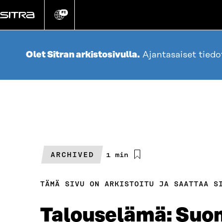
Siirry
suoraan
FI
Vaihda
sivuston
sisältöön
kieli
Olet Sitran arkistosivulla.
Ajantasaiset tied
ARCHIVED
Arvioitu
1 min
lukuaika
TÄMÄ SIVU ON ARKISTOITU JA SAATTAA S
Talouselämä: Suom