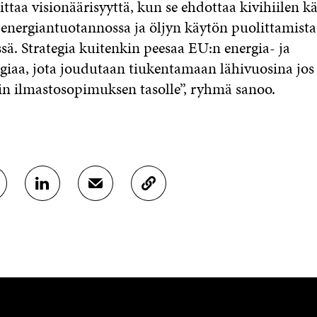
ittaa visionäärisyyttä, kun se ehdottaa kivihiilen k
 energiantuotannossa ja öljyn käytön puolittamist
ä. Strategia kuitenkin peesaa EU:n energia- ja
egiaa, jota joudutaan tiukentamaan lähivuosina jos
sin ilmastosopimuksen tasolle”, ryhmä sanoo.
J
J
K
A
A
O
A
A
P
L
S
I
I
Ä
O
N
H
I
K
K
A
E
Ö
R
D
P
T
I
O
I