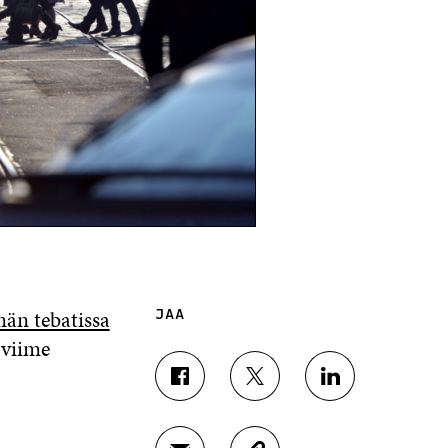
än tebatissa
JAA
 viime
J
J
J
A
A
A
A
A
A
F
T
L