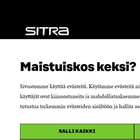
U
N
N
A
A
S
S
S
S
A
A
NÄITÄKÖ ETSIT?
Tietosuoja ja käyttöehdot
Maistuiskos keksi?
Evästeasetukset
Ilmoituskanava
Saavutettavuusseloste
Sivustomme käyttää evästeitä. Käytämme evästeitä 
Asiakirjajulkisuuskuvaus
käyttäjät ovat kiinnostuneita ja mahdollistaaksemme 
Sitran digitaalinen viestintä ja
tutustua tarkemmin evästeiden sisältöön ja hallita as
verkkopalvelut
SALLI KAIKKI