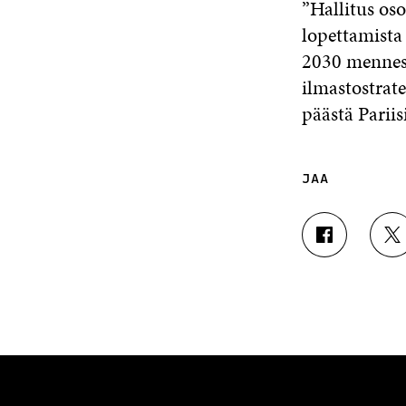
”Hallitus oso
lopettamista
2030 menness
ilmastostrat
päästä Parii
JAA
J
J
A
A
A
A
F
T
A
W
C
I
E
T
B
T
O
E
O
R