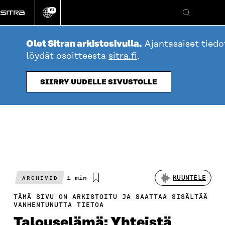
Siirry
FI
suoraan
Vaihda
Hae
sivuston
sisältöön
kieli
Olet Sitran arkistosivulla.
Ajantasaiset tied
löydät osoitteesta
sitra.fi
.
SIIRRY UUDELLE SIVUSTOLLE
Arvioitu
1 min
KUUNTELE
ARCHIVED
lukuaika
TÄMÄ SIVU ON ARKISTOITU JA SAATTAA SISÄLTÄÄ
VANHENTUNUTTA TIETOA
Talouselämä: Yhteistä