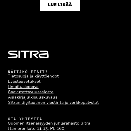
I
K
I
A
LUE LISÄÄ
K
K
K
I
K
U
K
K
U
N
U
K
N
A
N
U
A
S
A
N
S
S
S
A
S
A
S
S
A
A
S
A
NÄITÄKÖ ETSIT?
Tietosuoja ja käyttöehdot
Evästeasetukset
Ilmoituskanava
Saavutettavuusseloste
Asiakirjajulkisuuskuvaus
Sitran digitaalinen viestintä ja verkkopalvelut
OTA YHTEYTTÄ
Suomen itsenäisyyden juhlarahasto Sitra
Itämerenkatu 11-13, PL 160,