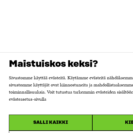
Maistuiskos keksi?
Sivustomme käyttää evästeitä. Käytämme evästeitä nähdäksemme 
sivustomme käyttäjät ovat kiinnostuneita ja mahdollistaaksemme
toiminnallisuuksia. Voit tutustua tarkemmin evästeiden sisältöön 
evästeasetus-sivulla
SALLI KAIKKI
KI