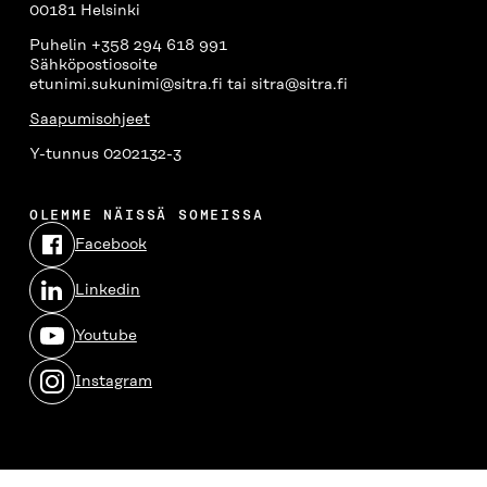
00181 Helsinki
Puhelin +358 294 618 991
Sähköpostiosoite
etunimi.sukunimi@sitra.fi tai sitra@sitra.fi
Saapumisohjeet
Y-tunnus 0202132-3
OLEMME NÄISSÄ SOMEISSA
Facebook
Avautuu
uudessa
Linkedin
ikkunassa
Avautuu
uudessa
Youtube
ikkunassa
Avautuu
uudessa
Instagram
ikkunassa
Avautuu
uudessa
ikkunassa