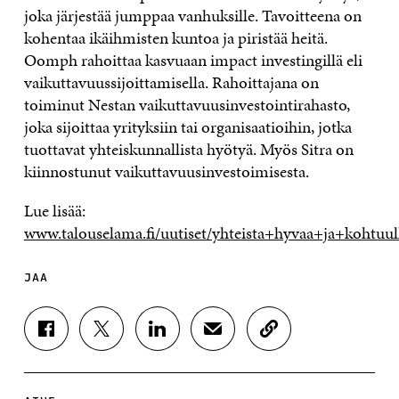
joka järjestää jumppaa vanhuksille. Tavoitteena on
kohentaa ikäihmisten kuntoa ja piristää heitä.
Oomph rahoittaa kasvuaan impact investingillä eli
vaikuttavuussijoittamisella. Rahoittajana on
toiminut Nestan vaikuttavuusinvestointirahasto,
joka sijoittaa yrityksiin tai organisaatioihin, jotka
tuottavat yhteiskunnallista hyötyä. Myös Sitra on
kiinnostunut vaikuttavuusinvestoimisesta.
Lue lisää:
www.talouselama.fi/uutiset/yhteista+hyvaa+ja+kohtuul
JAA
J
J
J
J
K
A
A
A
A
O
A
A
A
A
P
F
T
L
S
I