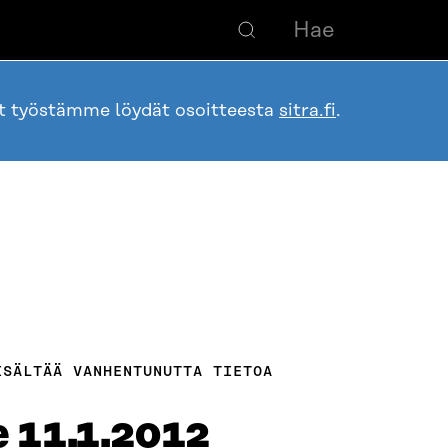
ot työstämme löydät osoitteesta
sitra.fi
.
ISÄLTÄÄ VANHENTUNUTTA TIETOA
e 11.1.2012