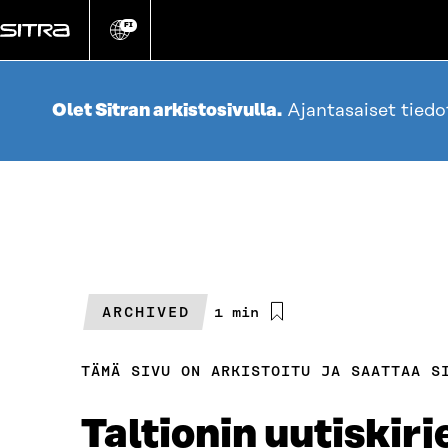
Siirry
suoraan
FI
Vaihda
sivuston
sisältöön
kieli
Olet Sitran arkistosivulla.
Ajantasaiset tied
ARCHIVED
Arvioitu
1 min
lukuaika
TÄMÄ SIVU ON ARKISTOITU JA SAATTAA S
Taltionin uutiskirj