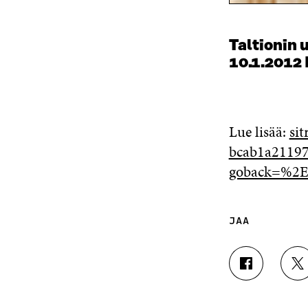
Taltionin u
10.1.2012 
Lue lisää:
sit
bcab1a2119
goback=%2E
JAA
J
J
A
A
A
A