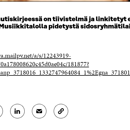
utiskirjeessä on tiivistelmä ja linkitetyt
Musiikkitalolla pidetystä sidosryhmätila
ra.mailpv.net/a/s/12243919-
70a178008620c45d0ae04c/181877?
anp_3718016_1332747964084_1%2Egna_37180
J
J
K
A
A
O
A
A
P