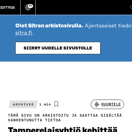
Siirry
FI
suoraan
Vaihda
sivuston
sisältöön
kieli
Olet Sitran arkistosivulla.
Ajantasaiset tiedo
sitra.fi
.
SIIRRY UUDELLE SIVUSTOLLE
Arvioitu
1 min
KUUNTELE
ARCHIVED
lukuaika
TÄMÄ SIVU ON ARKISTOITU JA SAATTAA SISÄLTÄÄ
VANHENTUNUTTA TIETOA
Tamperelaisyhtiö kehittää