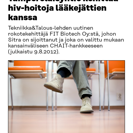
hiv-hoitoja lääkejättien
kanssa
Tekniikka&Talous-lehden uutinen
rokotekehittäjä FIT Biotech Oy:stä, johon
Sitra on sijoittanut ja joka on valittu mukaan
kansainväliseen CHAIT-hankkeeseen
(julkaistu 9.8.2012).