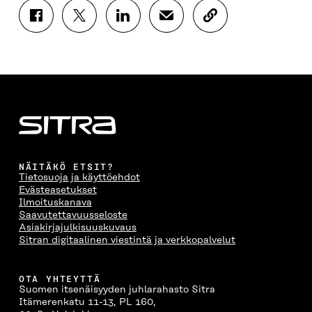
J
J
J
J
K
A
A
A
A
O
A
A
A
A
P
F
T
L
S
I
A
W
I
Ä
O
C
I
N
H
I
E
T
K
K
A
B
T
E
Ö
R
O
E
D
P
T
O
R
I
O
I
K
I
N
S
K
I
S
I
T
K
NÄITÄKÖ ETSIT?
S
S
S
I
E
Tietosuoja ja käyttöehdot
S
Ä
S
L
L
Evästeasetukset
A
A
Ä
L
I
Ilmoituskanava
A
V
A
A
N
Saavutettavuusseloste
V
A
V
A
L
Asiakirjajulkisuuskuvaus
A
U
A
V
I
Sitran digitaalinen viestintä ja verkkopalvelut
U
T
U
A
N
T
U
T
U
K
U
U
U
T
K
OTA YHTEYTTÄ
U
U
U
U
I
Suomen itsenäisyyden juhlarahasto Sitra
U
U
U
U
Itämerenkatu 11-13, PL 160,
U
D
U
U