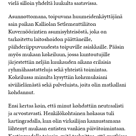
vielä silloin yhdeltä luukulta saatavissa.
Asunnottomana, toipuvana huumeidenkäyttäjänä
sain paikan Kalliolan Setlementtiliiton
Kuvernöörintien asumisyhteisöstä, joka on
tarkoitettu laitoshoidon päättäneille,
päihderiippuvuudesta toipuville asiakkaille. Pääsin
myös mukaan kokeiluun, jossa kuntoutujille
järjestettiin neljän kuukauden aikana erilaisia
ryhmähaastatteluja sekä yhteistä toimintaa.
Kokeilussa minulta kysyttiin kokemuksiani
siviilielämästä sekä palveluista, joita olin matkallani
kohdannut.
Ensi kertaa koin, että minut kohdattiin neutraalisti
ja arvostavasti. Henkilökohtainen hoksaus tuli
kartingradalla, kun olin virkailijan kannustamana
lähtenyt mukaan entisten vankien päivätoimintaan.
Kartingradalla tajusin, mitä tarkoittaa, että mutkissa