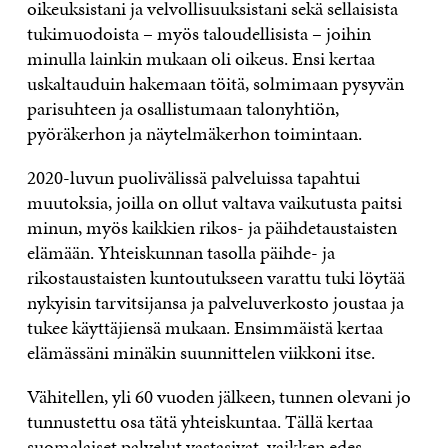
oikeuksistani ja velvollisuuksistani sekä sellaisista
tukimuodoista – myös taloudellisista – joihin
minulla lainkin mukaan oli oikeus. Ensi kertaa
uskaltauduin hakemaan töitä, solmimaan pysyvän
parisuhteen ja osallistumaan talonyhtiön,
pyöräkerhon ja näytelmäkerhon toimintaan.
2020-luvun puolivälissä palveluissa tapahtui
muutoksia, joilla on ollut valtava vaikutusta paitsi
minun, myös kaikkien rikos- ja päihdetaustaisten
elämään. Yhteiskunnan tasolla päihde- ja
rikostaustaisten kuntoutukseen varattu tuki löytää
nykyisin tarvitsijansa ja palveluverkosto joustaa ja
tukee käyttäjiensä mukaan. Ensimmäistä kertaa
elämässäni minäkin suunnittelen viikkoni itse.
Vähitellen, yli 60 vuoden jälkeen, tunnen olevani jo
tunnustettu osa tätä yhteiskuntaa. Tällä kertaa
suomalaiset palvelut vastasivat, vaikken edes