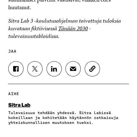
huutanut.
Sitra Lab 3 -koulutusohjelman toivottuja tuloksia
kuvataan fiktiivisessä
Tänään 2030
-
tulevaisuustabloidissa.
JAA
J
J
J
J
K
A
A
A
A
O
A
A
A
A
P
F
T
L
S
I
A
W
I
Ä
O
AIHE
C
I
N
H
I
E
T
K
K
A
Sitra Lab
B
T
E
Ö
R
Tulevaisuus tehdään yhdessä. Sitra Labissä
O
E
D
P
T
kokeillaan ja kehitetään käytännön ratkaisuja
O
R
I
O
I
yhteiskunnallisen muutoksen tueksi.
K
I
N
S
K
I
S
I
T
K