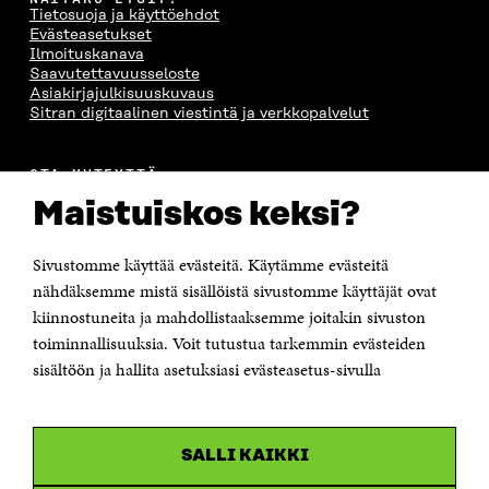
Tietosuoja ja käyttöehdot
Evästeasetukset
Ilmoituskanava
Saavutettavuusseloste
Asiakirjajulkisuuskuvaus
Sitran digitaalinen viestintä ja verkkopalvelut
OTA YHTEYTTÄ
Suomen itsenäisyyden juhlarahasto Sitra
Maistuiskos keksi?
Itämerenkatu 11-13, PL 160,
00181 Helsinki
Sivustomme käyttää evästeitä. Käytämme evästeitä
Puhelin +358 294 618 991
Sähköpostiosoite
nähdäksemme mistä sisällöistä sivustomme käyttäjät ovat
etunimi.sukunimi@sitra.fi tai sitra@sitra.fi
kiinnostuneita ja mahdollistaaksemme joitakin sivuston
Saapumisohjeet
toiminnallisuuksia. Voit tutustua tarkemmin evästeiden
sisältöön ja hallita asetuksiasi evästeasetus-sivulla
Y-tunnus 0202132-3
OLEMME NÄISSÄ SOMEISSA
SALLI KAIKKI
Facebook
Avautuu