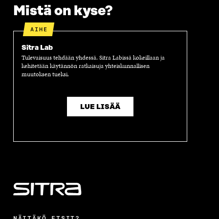
A
A
S
Mistä on kyse?
A
AIHE
Sitra Lab
Tulevaisuus tehdään yhdessä. Sitra Labissä kokeillaan ja
kehitetään käytännön ratkaisuja yhteiskunnallisen
muutoksen tueksi.
LUE LISÄÄ
NÄITÄKÖ ETSIT?