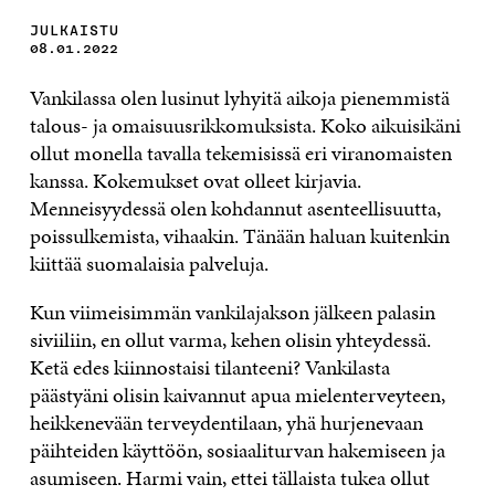
JULKAISTU
08.01.2022
Vankilassa olen lusinut lyhyitä aikoja pienemmistä
talous- ja omaisuusrikkomuksista. Koko aikuisikäni
ollut monella tavalla tekemisissä eri viranomaisten
kanssa. Kokemukset ovat olleet kirjavia.
Menneisyydessä olen kohdannut asenteellisuutta,
poissulkemista, vihaakin. Tänään haluan kuitenkin
kiittää suomalaisia palveluja.
Kun viimeisimmän vankilajakson jälkeen palasin
siviiliin, en ollut varma, kehen olisin yhteydessä.
Ketä edes kiinnostaisi tilanteeni? Vankilasta
päästyäni olisin kaivannut apua mielenterveyteen,
heikkenevään terveydentilaan, yhä hurjenevaan
päihteiden käyttöön, sosiaaliturvan hakemiseen ja
asumiseen. Harmi vain, ettei tällaista tukea ollut