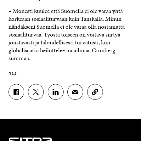
– Monesti kuulee että Suomella ei ole varaa yhtä
korkeaan sosiaaliturvaan kuin Tanskalla. Minun
nähdäkseni Suomella ei ole varaa olla nostamatta
sosiaaliturvaa. Työstä toiseen on voitava siirtyä
joustavasti ja taloudellisesti turvatusti, kun
globalisaatio heiluttelee maailmaa, Cronberg
summaa.
JAA
J
J
J
J
K
A
A
A
A
O
A
A
A
A
P
F
T
L
S
I
A
W
I
Ä
O
C
I
N
H
I
E
T
K
K
A
B
T
E
Ö
R
O
E
D
P
T