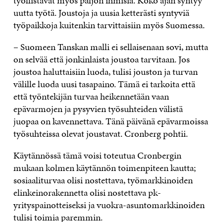
työllistävät myös paljon ihmisiä. Koko ajan syntyy
uutta työtä. Joustoja ja uusia ketterästi syntyviä
työpaikkoja kuitenkin tarvittaisiin myös Suomessa.
– Suomeen Tanskan malli ei sellaisenaan sovi, mutta
on selvää että jonkinlaista joustoa tarvitaan. Jos
joustoa haluttaisiin luoda, tulisi jouston ja turvan
välille luoda uusi tasapaino. Tämä ei tarkoita että
että työntekijän turvaa heikennetään vaan
epävarmojen ja pysyvien työsuhteiden välistä
juopaa on kavennettava. Tänä päivänä epävarmoissa
työsuhteissa olevat joustavat. Cronberg pohtii.
Käytännössä tämä voisi toteutua Cronbergin
mukaan kolmen käytännön toimenpiteen kautta;
sosiaaliturvaa olisi nostettava, työmarkkinoiden
elinkeinorakennetta olisi nostettava pk-
yrityspainotteiseksi ja vuokra-asuntomarkkinoiden
tulisi toimia paremmin.