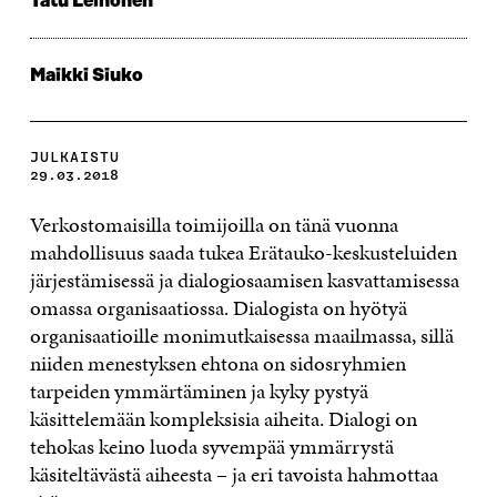
Tatu Leinonen
Maikki Siuko
JULKAISTU
29.03.2018
Verkostomaisilla toimijoilla on tänä vuonna
mahdollisuus saada tukea Erätauko-keskusteluiden
järjestämisessä ja dialogiosaamisen kasvattamisessa
omassa organisaatiossa. Dialogista on hyötyä
organisaatioille monimutkaisessa maailmassa, sillä
niiden menestyksen ehtona on sidosryhmien
tarpeiden ymmärtäminen ja kyky pystyä
käsittelemään kompleksisia aiheita. Dialogi on
tehokas keino luoda syvempää ymmärrystä
käsiteltävästä aiheesta – ja eri tavoista hahmottaa