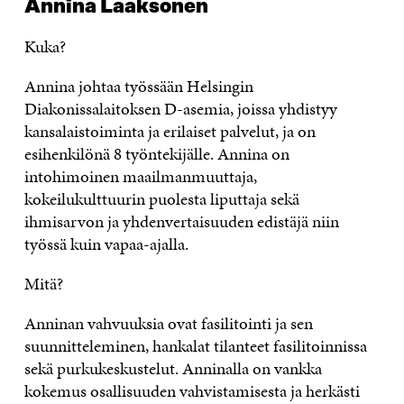
Annina Laaksonen
Kuka?
Annina johtaa työssään Helsingin
Diakonissalaitoksen D-asemia, joissa yhdistyy
kansalaistoiminta ja erilaiset palvelut, ja on
esihenkilönä 8 työntekijälle. Annina on
intohimoinen maailmanmuuttaja,
kokeilukulttuurin puolesta liputtaja sekä
ihmisarvon ja yhdenvertaisuuden edistäjä niin
työssä kuin vapaa-ajalla.
Mitä?
Anninan vahvuuksia ovat fasilitointi ja sen
suunnitteleminen, hankalat tilanteet fasilitoinnissa
sekä purkukeskustelut. Anninalla on vankka
kokemus osallisuuden vahvistamisesta ja herkästi