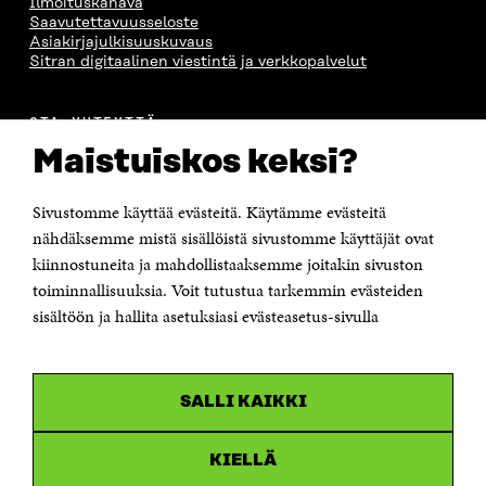
Ilmoituskanava
Saavutettavuusseloste
Asiakirjajulkisuuskuvaus
Sitran digitaalinen viestintä ja verkkopalvelut
OTA YHTEYTTÄ
Suomen itsenäisyyden juhlarahasto Sitra
Maistuiskos keksi?
Itämerenkatu 11-13, PL 160,
00181 Helsinki
Sivustomme käyttää evästeitä. Käytämme evästeitä
Puhelin +358 294 618 991
Sähköpostiosoite
nähdäksemme mistä sisällöistä sivustomme käyttäjät ovat
etunimi.sukunimi@sitra.fi tai sitra@sitra.fi
kiinnostuneita ja mahdollistaaksemme joitakin sivuston
Saapumisohjeet
toiminnallisuuksia. Voit tutustua tarkemmin evästeiden
sisältöön ja hallita asetuksiasi evästeasetus-sivulla
Y-tunnus 0202132-3
OLEMME NÄISSÄ SOMEISSA
SALLI KAIKKI
Facebook
Avautuu
uudessa
Linkedin
ikkunassa
KIELLÄ
Avautuu
uudessa