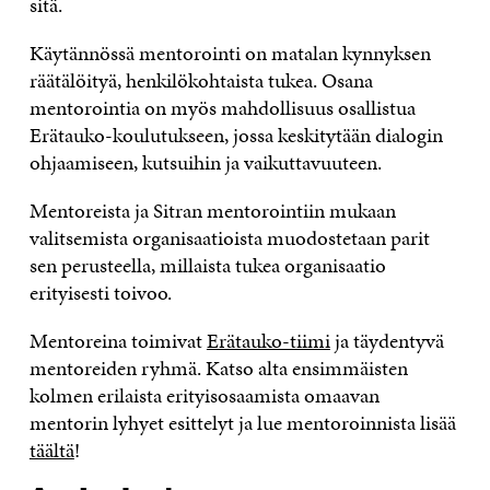
sitä.
Käytännössä mentorointi on matalan kynnyksen
räätälöityä, henkilökohtaista tukea. Osana
mentorointia on myös mahdollisuus osallistua
Erätauko-koulutukseen, jossa keskitytään dialogin
ohjaamiseen, kutsuihin ja vaikuttavuuteen.
Mentoreista ja Sitran mentorointiin mukaan
valitsemista organisaatioista muodostetaan parit
sen perusteella, millaista tukea organisaatio
erityisesti toivoo.
Mentoreina toimivat
Erätauko-tiimi
ja täydentyvä
mentoreiden ryhmä. Katso alta ensimmäisten
kolmen erilaista erityisosaamista omaavan
mentorin lyhyet esittelyt ja lue mentoroinnista lisää
täältä
!