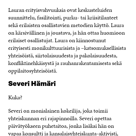
Lauran erityisvahvuuksia ovat keskusteluiden
suunnittelu, fasilitointi, purku- tai kriisitilanteet
sekä erilaisten osallistavien metodien käyttö. Laura
on kärsivällinen ja joustava, ja hän ottaa huomioon
erilaiset osallistujat. Laura on kiinnostunut
erityisesti monikulttuurisista ja –katsomuksellisista
yhteisöistä, siirtolaisuudesta ja pakolaisuudesta,
konfliktinehkäisystä ja rauhanrakentamisesta sekä
oppilaitosyhteisöistä.
Severi Hämäri
Kuka?
Severi on monialainen kokeilija, joka toimii
yhteiskunnan eri rajapinnoilla. Severi opettaa
päivätyökseen puhetaitoa, jonka lisäksi hän on
vapaa konsultti ja kansalaisyhteiskunta-aktivisti,