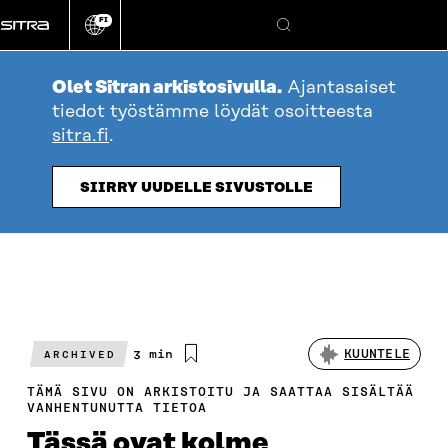
Siirry
FI
suoraan
Vaihda
Hae
sivuston
sisältöön
kieli
Olet Sitran arkistosivulla.
Ajantasaiset
tiedot työstämme löydät osoitteesta
sitra.fi
.
SIIRRY UUDELLE SIVUSTOLLE
Arvioitu
3 min
KUUNTELE
ARCHIVED
lukuaika
TÄMÄ SIVU ON ARKISTOITU JA SAATTAA SISÄLTÄÄ
VANHENTUNUTTA TIETOA
Tässä ovat kolme