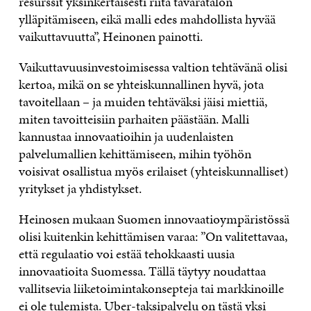
resurssit yksinkertaisesti riitä tavaratalon
ylläpitämiseen, eikä malli edes mahdollista hyvää
vaikuttavuutta”, Heinonen painotti.
Vaikuttavuusinvestoimisessa valtion tehtävänä olisi
kertoa, mikä on se yhteiskunnallinen hyvä, jota
tavoitellaan – ja muiden tehtäväksi jäisi miettiä,
miten tavoitteisiin parhaiten päästään. Malli
kannustaa innovaatioihin ja uudenlaisten
palvelumallien kehittämiseen, mihin työhön
voisivat osallistua myös erilaiset (yhteiskunnalliset)
yritykset ja yhdistykset.
Heinosen mukaan Suomen innovaatioympäristössä
olisi kuitenkin kehittämisen varaa: ”On valitettavaa,
että regulaatio voi estää tehokkaasti uusia
innovaatioita Suomessa. Tällä täytyy noudattaa
vallitsevia liiketoimintakonsepteja tai markkinoille
ei ole tulemista. Uber-taksipalvelu on tästä yksi