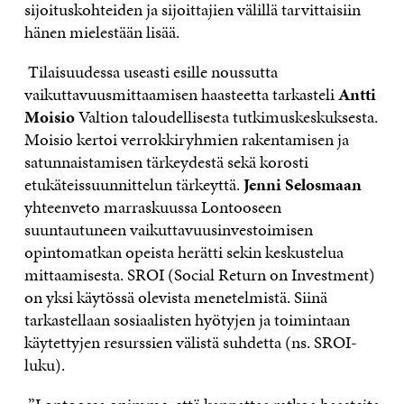
sijoituskohteiden ja sijoittajien välillä tarvittaisiin
hänen mielestään lisää.
Tilaisuudessa useasti esille noussutta
vaikuttavuusmittaamisen haasteetta tarkasteli
Antti
Moisio
Valtion taloudellisesta tutkimuskeskuksesta.
Moisio kertoi verrokkiryhmien rakentamisen ja
satunnaistamisen tärkeydestä sekä korosti
etukäteissuunnittelun tärkeyttä.
Jenni Selosmaan
yhteenveto marraskuussa Lontooseen
suuntautuneen vaikuttavuusinvestoimisen
opintomatkan opeista herätti sekin keskustelua
mittaamisesta. SROI (Social Return on Investment)
on yksi käytössä olevista menetelmistä. Siinä
tarkastellaan sosiaalisten hyötyjen ja toimintaan
käytettyjen resurssien välistä suhdetta (ns. SROI-
luku).