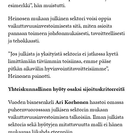
esimerkki”, hän muistutti.
Heinosen mukaan julkinen sektori voisi oppia
vaikuttavuusinvestoimisesta sitä, miten asioita
pannaan toimeen johdonmukaisesti, tavoitteellisesti
ja tehokkaasti.
”Jos julkista ja yksityistä sektoria ei jatkossa kyetä
limittämään tiiviimmin toisiinsa, emme pääse
pitkän aikavälin hyvinvointitavoitteisiimme”,
Heinonen painotti.
Yhteiskunnallinen hyöty osaksi sijoituskriteereitä
Vuoden bisnesenkeli
Ari Korhonen
haastoi omassa
puheenvuorossaan julkisen sektorin mukaan
vaikuttavuusinvestoimisen talkoisiin. Ilman julkista
sektoria sekä hyötyjen mitattavuutta malli ei hänen
mukaansa liikahda eteenpäin.