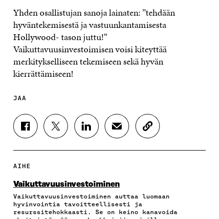
Yhden osallistujan sanoja lainaten: ”tehdään
hyväntekemisestä ja vastuunkantamisesta
Hollywood- tason juttu!”
Vaikuttavuusinvestoimisen voisi kiteyttää
merkitykselliseen tekemiseen sekä hyvän
kierrättämiseen!
JAA
J
J
J
J
K
A
A
A
A
O
A
A
A
A
P
F
T
L
S
I
A
W
I
Ä
O
AIHE
C
I
N
H
I
E
T
K
K
A
Vaikuttavuus­investoiminen
B
T
E
Ö
R
Vaikuttavuusinvestoiminen auttaa luomaan
O
E
D
P
T
hyvinvointia tavoitteellisesti ja
O
R
I
O
I
resurssitehokkaasti. Se on keino kanavoida
K
I
N
S
K