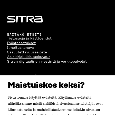
S
A
S
S
A
A
S
A
NÄITÄKÖ ETSIT?
Tietosuoja ja käyttöehdot
Evästeasetukset
Ilmoituskanava
Saavutettavuusseloste
Asiakirjajulkisuuskuvaus
Sitran digitaalinen viestintä ja verkkopalvelut
OTA YHTEYTTÄ
Suomen itsenäisyyden juhlarahasto Sitra
Maistuiskos keksi?
Itämerenkatu 11-13, PL 160,
00181 Helsinki
Sivustomme käyttää evästeitä. Käytämme evästeitä
Puhelin +358 294 618 991
Sähköpostiosoite
nähdäksemme mistä sisällöistä sivustomme käyttäjät ovat
etunimi.sukunimi@sitra.fi tai sitra@sitra.fi
kiinnostuneita ja mahdollistaaksemme joitakin sivuston
Saapumisohjeet