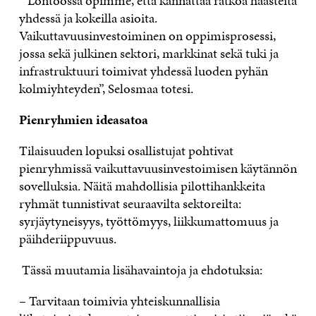
”Lontoossa opimme, että kannattaa ratkoa haasteita
yhdessä ja kokeilla asioita.
Vaikuttavuusinvestoiminen on oppimisprosessi,
jossa sekä julkinen sektori, markkinat sekä tuki ja
infrastruktuuri toimivat yhdessä luoden pyhän
kolmiyhteyden”, Selosmaa totesi.
Pienryhmien ideasatoa
Tilaisuuden lopuksi osallistujat pohtivat
pienryhmissä vaikuttavuusinvestoimisen käytännön
sovelluksia. Näitä mahdollisia pilottihankkeita
ryhmät tunnistivat seuraavilta sektoreilta:
syrjäytyneisyys, työttömyys, liikkumattomuus ja
päihderiippuvuus.
Tässä muutamia lisähavaintoja ja ehdotuksia:
– Tarvitaan toimivia yhteiskunnallisia