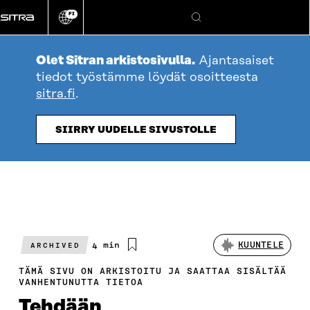
Siirry
FI
suoraan
Vaihda
Hae
sivuston
sisältöön
kieli
Olet Sitran arkistosivulla.
Ajantasaiset
tiedot työstämme löydät osoitteesta
sitra.fi
.
SIIRRY UUDELLE SIVUSTOLLE
Arvioitu
4 min
KUUNTELE
ARCHIVED
lukuaika
TÄMÄ SIVU ON ARKISTOITU JA SAATTAA SISÄLTÄÄ
VANHENTUNUTTA TIETOA
Tehdään