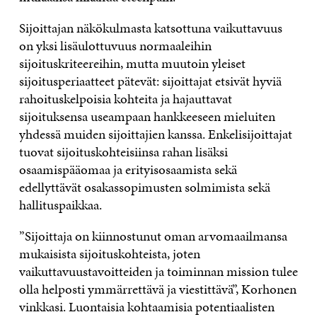
Sijoittajan näkökulmasta katsottuna vaikuttavuus
on yksi lisäulottuvuus normaaleihin
sijoituskriteereihin, mutta muutoin yleiset
sijoitusperiaatteet pätevät: sijoittajat etsivät hyviä
rahoituskelpoisia kohteita ja hajauttavat
sijoituksensa useampaan hankkeeseen mieluiten
yhdessä muiden sijoittajien kanssa. Enkelisijoittajat
tuovat sijoituskohteisiinsa rahan lisäksi
osaamispääomaa ja erityisosaamista sekä
edellyttävät osakassopimusten solmimista sekä
hallituspaikkaa.
”Sijoittaja on kiinnostunut oman arvomaailmansa
mukaisista sijoituskohteista, joten
vaikuttavuustavoitteiden ja toiminnan mission tulee
olla helposti ymmärrettävä ja viestittävä”, Korhonen
vinkkasi. Luontaisia kohtaamisia potentiaalisten