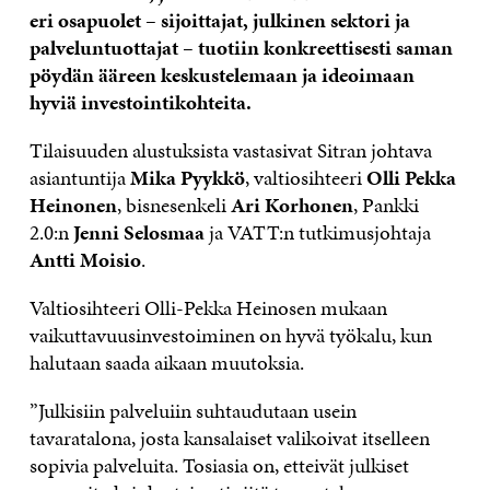
eri osapuolet – sijoittajat, julkinen sektori ja
palveluntuottajat – tuotiin konkreettisesti saman
pöydän ääreen keskustelemaan ja ideoimaan
hyviä investointikohteita.
Tilaisuuden alustuksista vastasivat Sitran johtava
asiantuntija
Mika Pyykkö
, valtiosihteeri
Olli Pekka
Heinonen
, bisnesenkeli
Ari Korhonen
, Pankki
2.0:n
Jenni Selosmaa
ja VATT:n tutkimusjohtaja
Antti Moisio
.
Valtiosihteeri
Olli-Pekka Heinosen
mukaan
vaikuttavuusinvestoiminen on hyvä työkalu, kun
halutaan saada aikaan muutoksia.
”Julkisiin palveluiin suhtaudutaan usein
tavaratalona, josta kansalaiset valikoivat itselleen
sopivia palveluita. Tosiasia on, etteivät julkiset