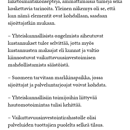
liiketoimintakonsepteja, ammattimaisia tiimejä sekä
koskettavia tarinoita. Yleinen näkemys oli se, että
kun nämä elementit ovat kohdallaan, saadaan
sijoittajatkin mukaan.
– Yhteiskunnallisista ongelmista aiheutuvat
kustannukset tulee selvittää, jotta myös
kustannusten maksajat eli kunnat ja valtio
kiinnostuvat vaikuttavuusinvestoimisen
mahdollistamista säästöistä.
– Suomeen tarvitaan markkinapaikka, jossa
sijoittajat ja palveluntarjoajat voivat kohdata.
– Yhteiskunnallisiin toimijoihin liittyvää
hautomotoimintaa tulisi kehittää.
– Vaikuttavuusinvestointirahastolle olisi
palveluiden tuottajien puolelta selkeä tilaus.