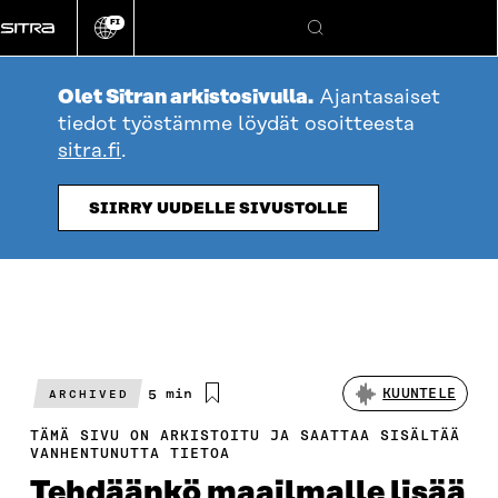
Siirry
FI
suoraan
Vaihda
Hae
sivuston
sisältöön
kieli
Olet Sitran arkistosivulla.
Ajantasaiset
tiedot työstämme löydät osoitteesta
sitra.fi
.
SIIRRY UUDELLE SIVUSTOLLE
Arvioitu
5 min
KUUNTELE
ARCHIVED
lukuaika
TÄMÄ SIVU ON ARKISTOITU JA SAATTAA SISÄLTÄÄ
VANHENTUNUTTA TIETOA
Tehdäänkö maailmalle lisää