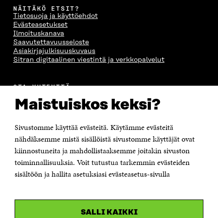
NÄITÄKÖ ETSIT?
Tietosuoja ja käyttöehdot
Evästeasetukset
Ilmoituskanava
Saavutettavuusseloste
Asiakirjajulkisuuskuvaus
Sitran digitaalinen viestintä ja verkkopalvelut
OTA YHTEYTTÄ
Suomen itsenäisyyden juhlarahasto Sitra
Maistuiskos keksi?
Itämerenkatu 11-13, PL 160,
00181 Helsinki
Sivustomme käyttää evästeitä. Käytämme evästeitä
Puhelin +358 294 618 991
Sähköpostiosoite
nähdäksemme mistä sisällöistä sivustomme käyttäjät ovat
etunimi.sukunimi@sitra.fi tai sitra@sitra.fi
kiinnostuneita ja mahdollistaaksemme joitakin sivuston
toiminnallisuuksia. Voit tutustua tarkemmin evästeiden
Saapumisohjeet
sisältöön ja hallita asetuksiasi evästeasetus-sivulla
Y-tunnus 0202132-3
OLEMME NÄISSÄ SOMEISSA
SALLI KAIKKI
Facebook