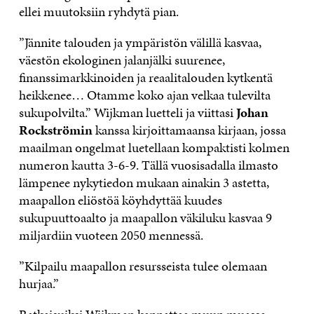
ellei muutoksiin ryhdytä pian.
”Jännite talouden ja ympäristön välillä kasvaa,
väestön ekologinen jalanjälki suurenee,
finanssimarkkinoiden ja reaalitalouden kytkentä
heikkenee… Otamme koko ajan velkaa tulevilta
sukupolvilta.” Wijkman luetteli ja viittasi
Johan
Rockströmin
kanssa kirjoittamaansa kirjaan, jossa
maailman ongelmat luetellaan kompaktisti kolmen
numeron kautta 3-6-9. Tällä vuosisadalla ilmasto
lämpenee nykytiedon mukaan ainakin 3 astetta,
maapallon eliöstöä köyhdyttää kuudes
sukupuuttoaalto ja maapallon väkiluku kasvaa 9
miljardiin vuoteen 2050 mennessä.
”Kilpailu maapallon resursseista tulee olemaan
hurjaa.”