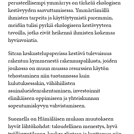
perusteellisempi ymmärrys on tärkeää ekologisen
kestävyyden saavuttamisessa. Ymmärtämällä
ihmisten tarpeita ja käyttäytymistä paremmin,
meidän tulisi pyrkiä ekologiseen kestävyyteen
tavoilla, jotka eivät heikennä ihmisten kokemaa
hyvinvointia.
Sitran keskustelupaperissa kestävä tulevaisuus
rakentuu kymmenestä rakennuspalikasta, joiden
joukossa on muun muassa resurssien käytön
tehostaminen niin tuotannossa kuin
kulutuksessakin, vähähiilisten
asuinalueidenrakentaminen, investoinnit
elinikäiseen oppimiseen ja yhteiskunnan
sopeutumiskyvyn vahvistamiseen.
Suomella on Hämäläisen mukaan muutokseen
hyvät lähtökohdat: taloudellinen menestys, hyvä
työllisyystilanne, korkea elintaso ja luottamus niin