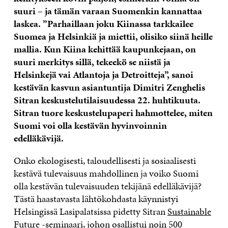
suuri – ja tämän varaan Suomenkin kannattaa
laskea. ”Parhaillaan joku Kiinassa tarkkailee
Suomea ja Helsinkiä ja miettii, olisiko siinä heille
mallia. Kun Kiina kehittää kaupunkejaan, on
suuri merkitys sillä, tekeekö se niistä ja
Helsinkejä vai Atlantoja ja Detroitteja”, sanoi
kestävän kasvun asiantuntija Dimitri Zenghelis
Sitran keskustelutilaisuudessa 22. huhtikuuta.
Sitran tuore keskustelupaperi hahmottelee, miten
Suomi voi olla kestävän hyvinvoinnin
edelläkävijä.
Onko ekologisesti, taloudellisesti ja sosiaalisesti
kestävä tulevaisuus mahdollinen ja voiko Suomi
olla kestävän tulevaisuuden tekijänä edelläkävijä?
Tästä haastavasta lähtökohdasta käynnistyi
Helsingissä Lasipalatsissa pidetty Sitran
Sustainable
Future -seminaari
, johon osallistui noin 500