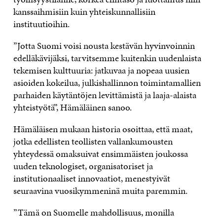
kanssaihmisiin kuin yhteiskunnallisiin
instituutioihin.
”Jotta Suomi voisi nousta kestävän hyvinvoinnin
edelläkävijäksi, tarvitsemme kuitenkin uudenlaista
tekemisen kulttuuria: jatkuvaa ja nopeaa uusien
asioiden kokeilua, julkishallinnon toimintamallien
parhaiden käytäntöjen levittämistä ja laaja-alaista
yhteistyötä”, Hämäläinen sanoo.
Hämäläisen mukaan historia osoittaa, että maat,
jotka edellisten teollisten vallankumousten
yhteydessä omaksuivat ensimmäisten joukossa
uuden teknologiset, organisatoriset ja
institutionaaliset innovaatiot, menestyivät
seuraavina vuosikymmeninä muita paremmin.
”Tämä on Suomelle mahdollisuus, monilla