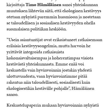
kirjoittaja
Timo Hämäläinen
sanoi yhteiskunnan
muutoksen lähtevän siitä, että ekologinen kestävyys
otetaan nykyistä paremmin huomioon ja nostetaan
se taloudellisen ja sosiaalisen kestävyyden ohella
suomalaisen politiikan keskiöön.
”Usein asiantuntijat ovat erikoistuneet ratkaisemaan
erilaisia kestävyysongelmia, mutta harvoin he
yrittävät integroida ratkaisuista
kokonaisvaltaisempaa ja koherentimpaa visiota
kestävästä yhteiskunnasta. Emme enää voi
keskustella vain hyvinvoinnin jostakin yhdestä
ulottuvuudesta, vaan hyvinvointimme pitää
rakentua niin taloudellisesti, sosiaalisesti kuin
ekologisestikin kestävälle pohjalle”, Hämäläinen
sanoo.
Keskustelupaperin mukaan hyvinvoinnin nykyistä