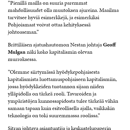
”Pienillä mailla on suuria paremmat
mahdollisuudet olla muutoksen ajureina. Maailma
tarvitsee hyviä esimerkkejä, ja esimerkiksi
Pohjoismaat voivat ottaa kehityksessä
johtoaseman.”
Brittiläisen ajatushautomon Nestan johtaja
Geoff
Mulgan
näki koko kapitalismin olevan
murroksessa.
”Olemme siirtymässä hyödykepohjaisesta
kapitalismista luottamuspohjaiseen kapitalismiin,
jossa hyödykkeiden tuotannon sijaan niiden
ylläpidolla on tärkeä rooli. Tavaroiden ja
ympäristöjen kunnossapidosta tulee tärkeää vähän
samaan tapaan kuin esiteollisella ajalla, vaikkakin
teknologia on toki suuremmassa roolissa.”
Sitran johtava asiantuntija ja keskustelupaperin