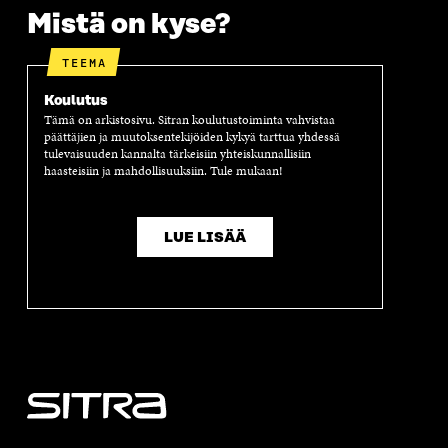
S
S
S
A
Mistä on kyse?
S
A
S
S
A
A
S
A
TEEMA
Koulutus
Tämä on arkistosivu. Sitran koulutustoiminta vahvistaa
päättäjien ja muutoksentekijöiden kykyä tarttua yhdessä
tulevaisuuden kannalta tärkeisiin yhteiskunnallisiin
haasteisiin ja mahdollisuuksiin. Tule mukaan!
LUE LISÄÄ