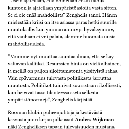
”Usein ajatellaan, että hoidetaan ensin talous
kuntoon ja ajatellaan ympäristöasioita vasta sitten.
Se ei ole enää mahdollista” Zenghelis sanoi. Hänen
mielestään kriisi on itse asiassa paras hetki suurille
muutoksille: kun ymmärrämme ja hyväksymme,
että vanhaan ei voi palata, alamme huomata uusia
mahdollisuuksia.
”Voimme nyt muuttaa suuntaa ilman, että se käy
valtavan kalliiksi. Resurssien hinta on vielä alhainen,
ja meillä on paljon sijoittamatonta yksityistä rahaa.
Vain epävarmuus tulevasta politiikasta jarruttaa
muutosta. Poliitikot toimivat suorastaan rikollisesti,
kun he eivät tässä tilanteessa aseta selkeitä
ympäristönormeja”, Zenghelis kärjistää.
Rooman klubin puheenjohtaja ja kestävästä
kasvusta juuri kirjan julkaissut
Anders Wijkman
näki Zengheliksen tapaan tulevaisuuden mustana,