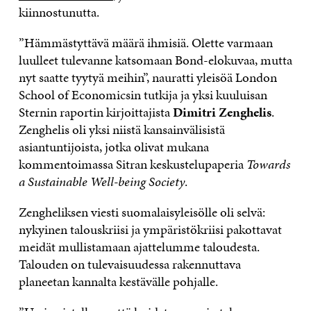
kiinnostunutta.
”Hämmästyttävä määrä ihmisiä. Olette varmaan
luulleet tulevanne katsomaan Bond-elokuvaa, mutta
nyt saatte tyytyä meihin”, nauratti yleisöä London
School of Economicsin tutkija ja yksi kuuluisan
Sternin raportin kirjoittajista
Dimitri Zenghelis
.
Zenghelis oli yksi niistä kansainvälisistä
asiantuntijoista, jotka olivat mukana
kommentoimassa Sitran keskustelupaperia
Towards
a Sustainable Well-being Society
.
Zengheliksen viesti suomalaisyleisölle oli selvä:
nykyinen talouskriisi ja ympäristökriisi pakottavat
meidät mullistamaan ajattelumme taloudesta.
Talouden on tulevaisuudessa rakennuttava
planeetan kannalta kestävälle pohjalle.