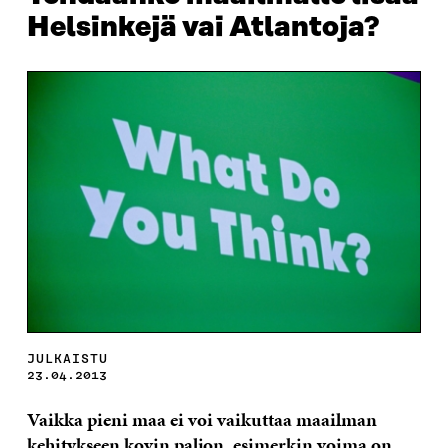
Helsinkejä vai Atlantoja?
JULKAISTU
23.04.2013
Vaikka pieni maa ei voi vaikuttaa maailman
kehitykseen kovin paljon, esimerkin voima on