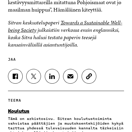
kestävyysmittareilla mitattuna Pohjoismaat ovat jo
maailman huippua”, Hämäläinen kiteyttää.
Sitran keskustelupaperi
Towards a Sustainable Well-
being Society
julkaistiin verkossa ensin englanniksi,
koska Sitra halusi testata paperin teesejä
kansainvälisillä asiantuntijoilla.
JAA
J
J
J
J
K
A
A
A
A
O
A
A
A
A
P
F
T
L
S
I
A
W
I
Ä
O
TEEMA
C
I
N
H
I
E
T
K
K
A
Koulutus
B
T
E
Ö
R
Tämä on arkistosivu. Sitran koulutustoiminta
O
E
D
P
T
vahvistaa päättäjien ja muutoksentekijöiden kykyä
O
R
I
O
I
tarttua yhdessä tulevaisuuden kannalta tärkeisiin
K
I
N
S
K