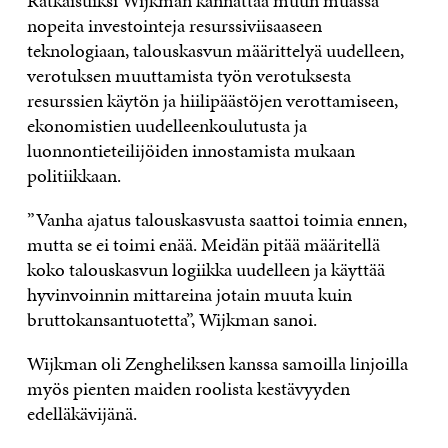
Ratkaisuiksi Wijkman kannattaa muun muassa
nopeita investointeja resurssiviisaaseen
teknologiaan, talouskasvun määrittelyä uudelleen,
verotuksen muuttamista työn verotuksesta
resurssien käytön ja hiilipäästöjen verottamiseen,
ekonomistien uudelleenkoulutusta ja
luonnontieteilijöiden innostamista mukaan
politiikkaan.
”Vanha ajatus talouskasvusta saattoi toimia ennen,
mutta se ei toimi enää. Meidän pitää määritellä
koko talouskasvun logiikka uudelleen ja käyttää
hyvinvoinnin mittareina jotain muuta kuin
bruttokansantuotetta”, Wijkman sanoi.
Wijkman oli Zengheliksen kanssa samoilla linjoilla
myös pienten maiden roolista kestävyyden
edelläkävijänä.