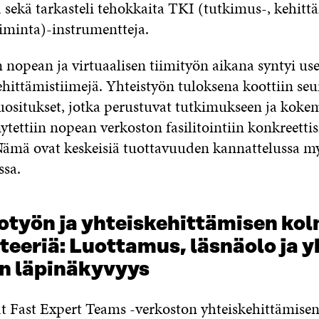
 sekä tarkasteli tehokkaita TKI (tutkimus-, kehittä
iminta)-instrumentteja.
 nopean ja virtuaalisen tiimityön aikana syntyi use
hittämistiimejä. Yhteistyön tuloksena koottiin seu
ositukset, jotka perustuvat tutkimukseen ja koke
tettiin nopean verkoston fasilitointiin konkreettis
Nämä ovat keskeisiä tuottavuuden kannattelussa m
ssa.
otyön ja yhteiskehittämisen ko
teeriä: Luottamus, läsnäolo ja y
un läpinäkyvyys
 Fast Expert Teams -verkoston yhteiskehittämisen