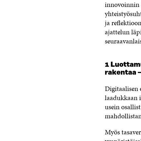
innovoinnin 
yhteistyösuh
ja reflektio
ajattelun lä
seuraavanlais
1 Luottamu
rakentaa –
Digitaalisen 
laadukkaan i
usein osalli
mahdollistam
Myös tasaver