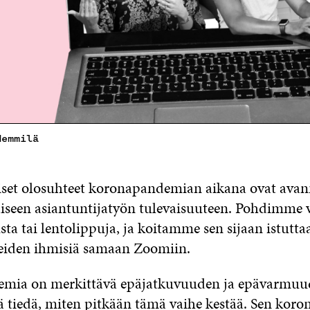
Hemmilä
iset olosuhteet koronapandemian aikana ovat avan
aiseen asiantuntijatyön tulevaisuuteen. Pohdimm
sta tai lentolippuja, ja koitamme sen sijaan istuttaa
eiden ihmisiä samaan Zoomiin.
mia on merkittävä epäjatkuvuuden ja epävarmuud
 tiedä, miten pitkään tämä vaihe kestää. Sen koro