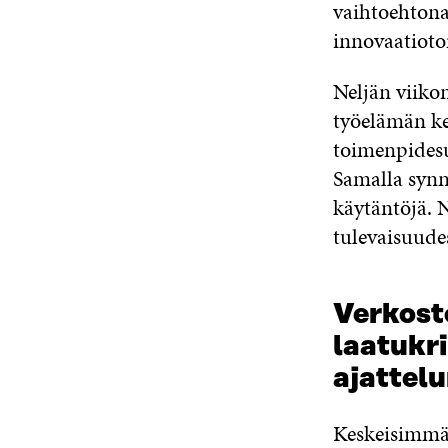
vaihtoehtona
innovaatioto
Neljän viikon
työelämän ke
toimenpidesu
Samalla synny
käytäntöjä. 
tulevaisuude
Verkost
laatukri
ajattel
Keskeisimmät