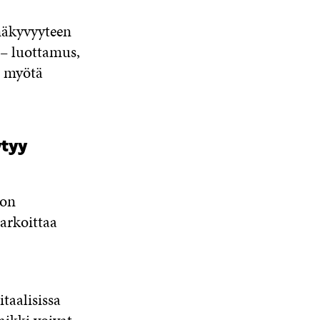
näkyvyyteen
 – luottamus,
n myötä
ytyy
 on
arkoittaa
taalisissa