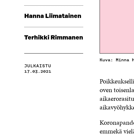
Hanna Liimatainen
Terhikki Rimmanen
Kuva: Minna 
JULKAISTU
17.03.2021
Poikkeuksell
oven toisenl
aikaerorasitu
aikavyöhykk
Koronapande
emmekä vielä