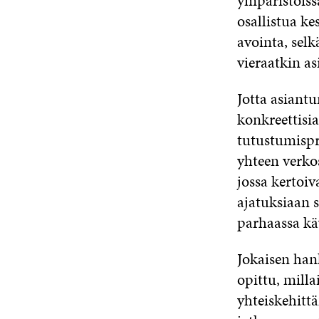
ympäristöissä
osallistua k
avointa, selk
vieraatkin as
Jotta asiantu
konkreettisi
tutustumispro
yhteen verkos
jossa kertoiv
ajatuksiaan s
parhaassa kä
Jokaisen hank
opittu, milla
yhteiskehittä