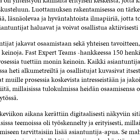
 on yhteistyön kannalta erityisen keskeistä, jotta k
eskusteluun. Luottamuksen rakentamisessa on tärk
ää, läsnäolevaa ja hyväntahtoista ilmapiiriä, jotta to
iantuntijat haluavat ja voivat osallistua aktiivisesti
ntijat jakavat osaamistaan sekä yhteisen tavoitteen,
a keinoja. Fast Expert Teams -hankkeessa 150 henk
sessia tuettiin monin keinoin. Kaikki asiantuntija
sa heti alkumetreiltä ja osallistujat kuvasivat itse
at muille prosessia koskevista intresseistään ja jako
iitä, millaisissa tulokulmissa heidän osaamisensa ol
ytössä.
eviikon aikana kerättiin digitaalisesti näkyviin sitä
isissa teemoissa oli työskennelty ja erityisesti, milla
miseen tarvittaisiin lisää asiantuntija-apua. Se mah