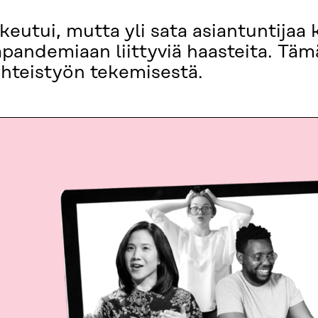
eutui, mutta yli sata asiantuntijaa
apandemiaan liittyviä haasteita. T
 yhteistyön tekemisestä.