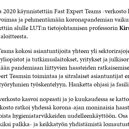
 2020 käynnistettiin Fast Expert Teams -verkosto
voimaa ja pehmentämään koronapandemian vaikut
ettiin alulle LUT:n tietojohtamisen professorin
Kir
aloitteesta.
eams kokosi asiantuntijoita yhteen yli sektorirajoj
 yliopistot ja tutkimuslaitokset, yritykset ja julkiso
ään pandemiaan liittyvien haasteiden ratkaisemisek
ert Teamsin toimintaa ja sitralaiset asiantuntijat er
 työryhmien työskentelyyn. Hanketta ohjasi ja fasi
erkosto kasvoi nopeasti ja jo kuukaudessa se katto
rkosto ratkoi yhdessä korona-ajan moninaisia haast
oista hygieniatarvikkeiden uudelleenkäyttöön. Osa
kiksi palkka- ja keikkatyön yhdistämistä lomautus