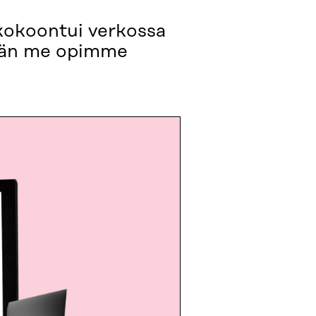
 kokoontui verkossa
ämän me opimme