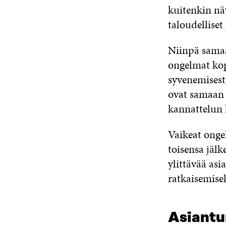
kuitenkin näy
taloudelliset
Niinpä sama
ongelmat kop
syvenemisest
ovat samaan 
kannattelun 
Vaikeat onge
toisensa jälk
ylittävää as
ratkaisemisek
Asiantu