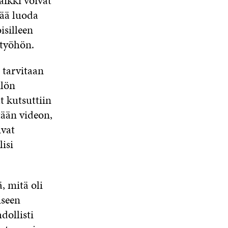
aikki voivat
eää luoda
isilleen
 työhön.
 tarvitaan
ilön
t kutsuttiin
stään videon,
ivat
isi
, mitä oli
iseen
dollisti