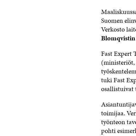
Maaliskuussa
Suomen elin
Verkosto lait
Blomqvistin
Fast Expert T
(ministeriöt,
työskentelem
tuki Fast Exp
osallistuivat
Asiantuntijav
toimijaa. Ve
työnteon tav
pohti esimer