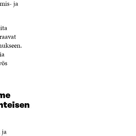
mis- ja
ita
raavat
mukseen.
ia
yös
lme
hteisen
 ja