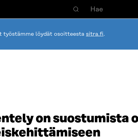
ot työstämme löydät osoitteesta
sitra.fi
.
ntely on suostumista 
eiskehittämiseen