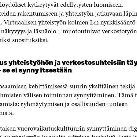
löydökset kytkeytyvät edellytysten luomiseen,
teiden rakentumiseen ja yhteistyön jatkuvaan läpi
on. Virtuaalisen yhteistyön kolmen L:n nyrkkisääntö
pinäkyvyys ja läsnäolo – muotoutuivat verkostotyö
iksi suosituksiksi.
s yhteistyöhön ja verkostosuhteisiin tä
 se ei synny itsestään
osaamisen kehittämisessä suurin yksittäinen tekijä
hmisten välisen toiminnan synnyttäminen. Tämä t
stamista: ryhmäytymisen ja osallisuuden tunteen
ista.
taisen vuorovaikutuskulttuurin synnyttäminen digi