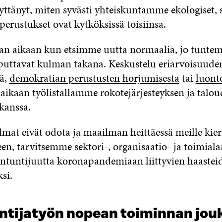
ttänyt, miten syvästi yhteiskuntamme ekologiset, so
 perustukset ovat kytköksissä toisiinsa.
an aikaan kun etsimme uutta normaalia, jo tunt
uttavat kulman takana. Keskustelu eriarvoisuude
ä,
demokratian perustusten horjumisesta
tai
luont
aikaan työlistallamme rokotejärjesteyksen ja talo
kanssa.
lmat eivät odota ja maailman heittäessä meille kier
een, tarvitsemme sektori-, organisaatio- ja toimiala
iantuntijuutta koronapandemiaan liittyvien haastei
si.
ntijatyön nopean toiminnan jou