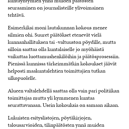
kuntayhtymien ynnä muiden päätösten
seuraaminen on journalisteille ylivoimainen
tehtävä.
Esimerkiksi moni lautakunnan kokous menee
silmien ohi. Suuret päätökset etenevät vielä
kunnanhallituksen tai -valtuuston pöydille, mutta
silloin saattaa olla kuntalaiselle jo myöhäistä
vaikuttaa luottamushenkilöihin ja päätösprosessiin.
Pienissä kunnissa tärkeimmätkin kokoukset jäävät
helposti maakuntalehtien toimittajien tutkan
ulkopuolelle.
Alueen valtalehdellä saattaa olla vain pari politiikan
toimittajaa mutta yli kymmenen kuntaa
seurattavanaan. Usein kokouksia on samaan aikaan.
Lukuisten esityslistojen, pöytäkirjojen,
talousarvioiden, tilinpäätösten ynnä muiden