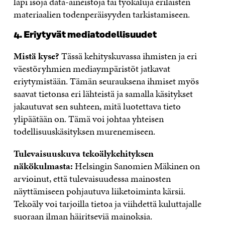
läpi isoja data-aineistoja tai työkaluja erilaisten
materiaalien todenperäisyyden tarkistamiseen.
4. Eriytyvät mediatodellisuudet
Mistä kyse?
Tässä kehityskuvassa ihmisten ja eri
väestöryhmien mediaympäristöt jatkavat
eriytymistään. Tämän seurauksena ihmiset myös
saavat tietonsa eri lähteistä ja samalla käsitykset
jakautuvat sen suhteen, mitä luotettava tieto
ylipäätään on. Tämä voi johtaa yhteisen
todellisuuskäsityksen murenemiseen.
Tulevaisuuskuva tekoälykehityksen
näkökulmasta:
Helsingin Sanomien Mäkinen on
arvioinut, että tulevaisuudessa mainosten
näyttämiseen pohjautuva liiketoiminta kärsii.
Tekoäly voi tarjoilla tietoa ja viihdettä kuluttajalle
suoraan ilman häiritseviä mainoksia.