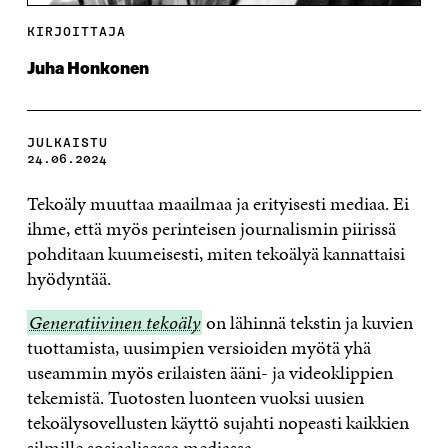
KIRJOITTAJA
Juha Honkonen
JULKAISTU
24.06.2024
Tekoäly muuttaa maailmaa ja erityisesti mediaa. Ei
ihme, että myös perinteisen journalismin piirissä
pohditaan kuumeisesti, miten tekoälyä kannattaisi
hyödyntää.
Generatiivinen
Generatiivinen tekoäly
on lähinnä tekstin ja kuvien
tekoäly
tuottamista, uusimpien versioiden myötä yhä
useammin myös erilaisten ääni- ja videoklippien
tekemistä. Tuotosten luonteen vuoksi uusien
tekoälysovellusten käyttö sujahti nopeasti kaikkien
silmille sosiaalisessa mediassa.