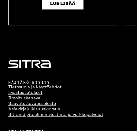
LUE LISÄÄ
NÄITÄKÖ ETSIT?
Tietosuoja ja käyttöehdot
Evästeasetukset
Ilmoituskanava
Saavutettavuusseloste
Asiakirjajulkisuuskuvaus
Sitran digitaalinen viestintä ja verkkopalvelut
OTA YHTEYTTÄ
Suomen itsenäisyyden juhlarahasto Sitra