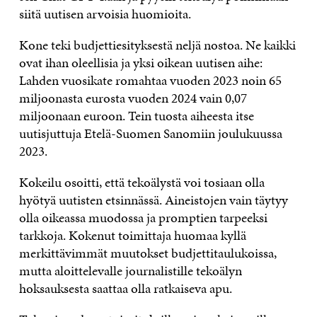
siitä uutisen arvoisia huomioita.
Kone teki budjettiesityksestä neljä nostoa. Ne kaikki
ovat ihan oleellisia ja yksi oikean uutisen aihe:
Lahden vuosikate romahtaa vuoden 2023 noin 65
miljoonasta eurosta vuoden 2024 vain 0,07
miljoonaan euroon. Tein tuosta aiheesta itse
uutisjuttuja Etelä-Suomen Sanomiin joulukuussa
2023.
Kokeilu osoitti, että tekoälystä voi tosiaan olla
hyötyä uutisten etsinnässä. Aineistojen vain täytyy
olla oikeassa muodossa ja promptien tarpeeksi
tarkkoja. Kokenut toimittaja huomaa kyllä
merkittävimmät muutokset budjettitaulukoissa,
mutta aloittelevalle journalistille tekoälyn
hoksauksesta saattaa olla ratkaiseva apu.