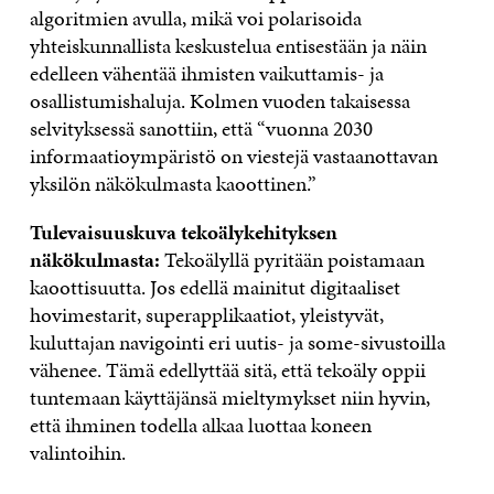
algoritmien avulla, mikä voi polarisoida
yhteiskunnallista keskustelua entisestään ja näin
edelleen vähentää ihmisten vaikuttamis- ja
osallistumishaluja. Kolmen vuoden takaisessa
selvityksessä sanottiin, että “vuonna 2030
informaatioympäristö on viestejä vastaanottavan
yksilön näkökulmasta kaoottinen.”
Tulevaisuuskuva tekoälykehityksen
näkökulmasta:
Tekoälyllä pyritään poistamaan
kaoottisuutta. Jos edellä mainitut digitaaliset
hovimestarit, superapplikaatiot, yleistyvät,
kuluttajan navigointi eri uutis- ja some-sivustoilla
vähenee. Tämä edellyttää sitä, että tekoäly oppii
tuntemaan käyttäjänsä mieltymykset niin hyvin,
että ihminen todella alkaa luottaa koneen
valintoihin.