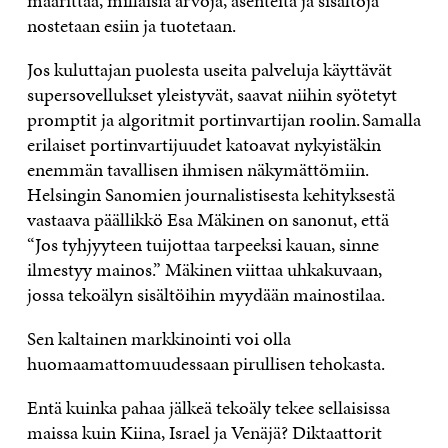
määrittää, millaisia arvoja, asenteita ja sisältöjä
nostetaan esiin ja tuotetaan.
Jos kuluttajan puolesta useita palveluja käyttävät
supersovellukset yleistyvät, saavat niihin syötetyt
promptit ja algoritmit portinvartijan roolin. Samalla
erilaiset portinvartijuudet katoavat nykyistäkin
enemmän tavallisen ihmisen näkymättömiin.
Helsingin Sanomien journalistisesta kehityksestä
vastaava päällikkö Esa Mäkinen on sanonut, että
“Jos tyhjyyteen tuijottaa tarpeeksi kauan, sinne
ilmestyy mainos.” Mäkinen viittaa uhkakuvaan,
jossa tekoälyn sisältöihin myydään mainostilaa.
Sen kaltainen markkinointi voi olla
huomaamattomuudessaan pirullisen tehokasta.
Entä kuinka pahaa jälkeä tekoäly tekee sellaisissa
maissa kuin Kiina, Israel ja Venäjä? Diktaattorit