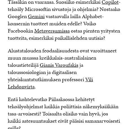
Tässäkin on vaaransa. Suosiiko esimerkiksi
Copilot
-
tekoäly Microsoftin sivustoja ja ohjelmia? Nostaako
Googlen
Gemini
vastaavalla lailla Alphabet-
konsernin tuotteet muiden edelle? Voiko
Facebookin
Metaversumissa
ostaa pienten yritysten
tuotteita, esimerkiksi paikallislehden uutisia?
Alustatalouden feodaalisuudesta ovat varoittaneet
muun muassa kreikkalais-australialainen
taloustieteilijä
Gianis Varoufakis
ja
taloussosiologian ja digitaalisen
yhteiskuntatutkimuksen professori
Vili
Lehdonvirta
.
Entä kohtelevatko Piilaaksossa kehitetyt
tekoälyohjelmat kaikkia poliittisia näkemyksiäkään
tasa-arvoisesti? Toisaalta olisiko vain hyvä, jos
kaikki aatesuuntaukset eivät pääsisi samanarvoisesti
esille?