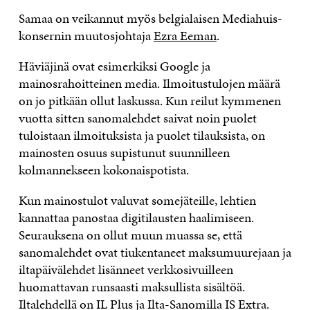
Samaa on veikannut myös belgialaisen Mediahuis-
konsernin muutosjohtaja
Ezra Eeman
.
Häviäjinä ovat esimerkiksi Google ja
mainosrahoitteinen media. Ilmoitustulojen määrä
on jo pitkään ollut laskussa. Kun reilut kymmenen
vuotta sitten sanomalehdet saivat noin puolet
tuloistaan ilmoituksista ja puolet tilauksista, on
mainosten osuus supistunut suunnilleen
kolmannekseen kokonaispotista.
Kun mainostulot valuvat somejäteille, lehtien
kannattaa panostaa digitilausten haalimiseen.
Seurauksena on ollut muun muassa se, että
sanomalehdet ovat tiukentaneet maksumuurejaan ja
iltapäivälehdet lisänneet verkkosivuilleen
huomattavan runsaasti maksullista sisältöä.
Iltalehdellä on IL Plus ja Ilta-Sanomilla IS Extra.