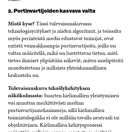
2. Portinvartijoiden kasvava valta
Mistä kyse?
Tässä tulevaisuuskuvassa
teknologiayritykset ja niiden algoritmit, ja toisaalta
myös perinteistä media edustavat toimijat, ovat
entistä voimakkaampia portinvartijoita, joilla on
valtaa määritellä, mikä on luotettavaa tietoa, mitä
tietoa ihmiset ylipäätään näkevät, miten mielipiteitä
muodostetaan ja millaista yhteiskunnallinen
keskustelu on.
Tulevaisuuskuva tekoälykehityksen
näkökulmasta:
Suurten kielimallien yleistyminen
voi muuttaa merkittävästi median
portinvartijamekanismeja, sillä kielimallien
toimintalogiikka ei ole millään tavalla neutraali tai
objektiivinen. Kielimallien kehitysprosessi