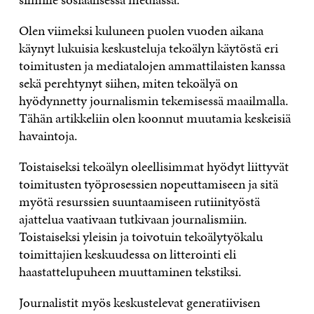
Olen viimeksi kuluneen puolen vuoden aikana
käynyt lukuisia keskusteluja tekoälyn käytöstä eri
toimitusten ja mediatalojen ammattilaisten kanssa
sekä perehtynyt siihen, miten tekoälyä on
hyödynnetty journalismin tekemisessä maailmalla.
Tähän artikkeliin olen koonnut muutamia keskeisiä
havaintoja.
Toistaiseksi tekoälyn oleellisimmat hyödyt liittyvät
toimitusten työprosessien nopeuttamiseen ja sitä
myötä resurssien suuntaamiseen rutiinityöstä
ajattelua vaativaan tutkivaan journalismiin.
Toistaiseksi yleisin ja toivotuin tekoälytyökalu
toimittajien keskuudessa on litterointi eli
haastattelupuheen muuttaminen tekstiksi.
Journalistit myös keskustelevat generatiivisen