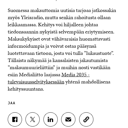
Suomessa maksuttomia uutisia tarjoaa jatkossakin
myös Yleisradio, mutta senkin rahoitusta ollaan
leikkaamassa. Kehitys voi hiljalleen johtaa
tiedonsaannin nykyistä selvempään eriytymiseen.
Maksukykyiset ovat vähävaraisia huomattavasti
informoidumpia ja voivat ostaa pääsynsä
luotettavaan tietoon, josta voi tulla ”luksustuote”.
Tällaista näkymää ja kansalaisten jakautumista
”maksumuurieliittiin” ja muihin nosti vastikään
esiin Medialiitto laajassa
Media 2035 -
tulevaisuusselvityksessään
yhtenä mahdollisena
kehityssuuntana.
JAA
J
J
J
J
K
A
A
A
A
O