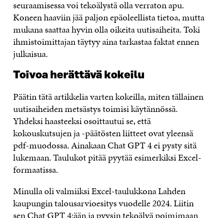
seuraamisessa voi tekoälystä olla verraton apu.
Koneen haaviin jää paljon epäoleellista tietoa, mutta
mukana saattaa hyvin olla oikeita uutisaiheita. Toki
ihmistoimittajan täytyy aina tarkastaa faktat ennen
julkaisua.
Toivoa herättävä kokeilu
Päätin tätä artikkelia varten kokeilla, miten tällainen
uutisaiheiden metsästys toimisi käytännössä.
Yhdeksi haasteeksi osoittautui se, että
kokouskutsujen ja -päätösten liitteet ovat yleensä
pdf-muodossa. Ainakaan Chat GPT 4 ei pysty sitä
lukemaan. Taulukot pitää pyytää esimerkiksi Excel-
formaatissa.
Minulla oli valmiiksi Excel-taulukkona Lahden
kaupungin talousarvioesitys vuodelle 2024. Liitin
sen Chat GPT 4:ään ja pyysin tekoälyä poimimaan