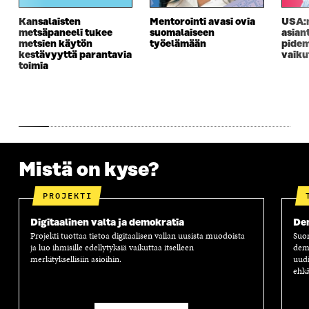
S
A
S
S
Kansalaisten
Mentorointi avasi ovia
USA:n
A
I
A
S
metsäpaneeli tukee
suomalaiseen
asian
I
K
I
A
metsien käytön
työelämään
pidem
K
K
K
I
kestävyyttä parantavia
vaiku
K
U
K
K
toimia
U
N
U
K
N
A
N
U
A
S
A
N
S
S
S
A
S
A
S
S
A
A
S
A
Mistä on kyse?
PROJEKTI
Digitaalinen valta ja demokratia
Dem
Projekti tuottaa tietoa digitaalisen vallan uusista muodoista
Suom
ja luo ihmisille edellytyksiä vaikuttaa itselleen
demo
merkityksellisiin asioihin.
uudi
ehk