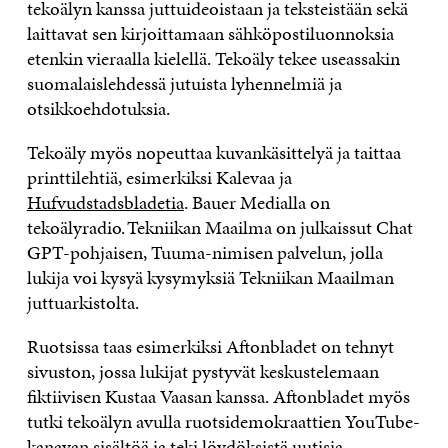
tekoälyn kanssa juttuideoistaan ja teksteistään sekä
laittavat sen kirjoittamaan sähköpostiluonnoksia
etenkin vieraalla kielellä. Tekoäly tekee useassakin
suomalaislehdessä jutuista lyhennelmiä ja
otsikkoehdotuksia.
Tekoäly myös nopeuttaa kuvankäsittelyä ja taittaa
printtilehtiä, esimerkiksi Kalevaa ja
Hufvudstadsbladetia
. Bauer Medialla on
tekoälyradio. Tekniikan Maailma on julkaissut Chat
GPT-pohjaisen, Tuuma-nimisen palvelun, jolla
lukija voi kysyä kysymyksiä Tekniikan Maailman
juttuarkistolta.
Ruotsissa taas esimerkiksi Aftonbladet on tehnyt
sivuston, jossa lukijat pystyvät keskustelemaan
fiktiivisen Kustaa Vaasan kanssa. Aftonbladet myös
tutki tekoälyn avulla ruotsidemokraattien YouTube-
kanavan sisältöä ja teki löydöksistä uutisia.