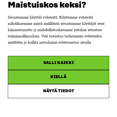
Maistuiskos keksi?
Itämerenkatu 11-13, PL 160,
00181 Helsinki
Sivustomme käyttää evästeitä. Käytämme evästeitä
Puhelin +358 294 618 991
Sähköpostiosoite
nähdäksemme mistä sisällöistä sivustomme käyttäjät ovat
etunimi.sukunimi@sitra.fi tai sitra@sitra.fi
kiinnostuneita ja mahdollistaaksemme joitakin sivuston
Saapumisohjeet
toiminnallisuuksia. Voit tutustua tarkemmin evästeiden
sisältöön ja hallita asetuksiasi evästeasetus-sivulla
Y-tunnus 0202132-3
OLEMME NÄISSÄ SOMEISSA
SALLI KAIKKI
Facebook
Avautuu
uudessa
Linkedin
ikkunassa
KIELLÄ
Avautuu
uudessa
Youtube
ikkunassa
Avautuu
NÄYTÄ TIEDOT
uudessa
Instagram
ikkunassa
Avautuu
uudessa
ikkunassa