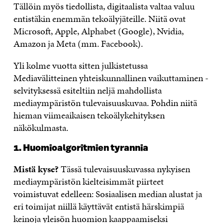
Tällöin myös tiedollista, digitaalista valtaa valuu
entistäkin enemmän tekoälyjäteille. Niitä ovat
Microsoft, Apple, Alphabet (Google), Nvidia,
Amazon ja Meta (mm. Facebook).
Yli kolme vuotta sitten julkistetussa
Mediavälitteinen yhteiskunnallinen vaikuttaminen -
selvityksessä esiteltiin neljä mahdollista
mediaympäristön tulevaisuuskuvaa. Pohdin niitä
hieman viimeaikaisen tekoälykehityksen
näkökulmasta.
1. Huomioalgoritmien tyrannia
Mistä kyse?
Tässä tulevaisuuskuvassa nykyisen
mediaympäristön kielteisimmät piirteet
voimistuvat edelleen: Sosiaalisen median alustat ja
eri toimijat niillä käyttävät entistä härskimpiä
keinoja yleisön huomion kaappaamiseksi