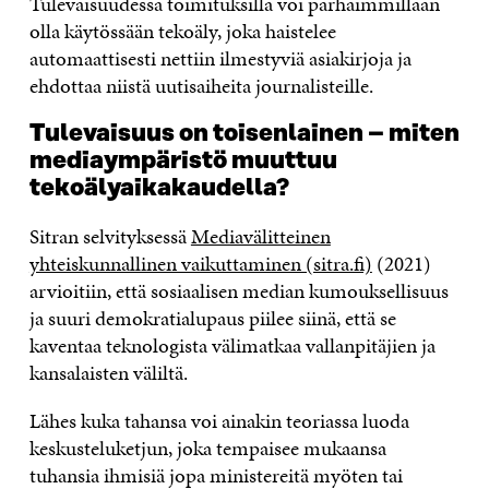
Tulevaisuudessa toimituksilla voi parhaimmillaan
olla käytössään tekoäly, joka haistelee
automaattisesti nettiin ilmestyviä asiakirjoja ja
ehdottaa niistä uutisaiheita journalisteille.
Tulevaisuus on toisenlainen – miten
mediaympäristö muuttuu
tekoälyaikakaudella?
Sitran selvityksessä
Mediavälitteinen
yhteiskunnallinen vaikuttaminen (sitra.fi)
(2021)
arvioitiin, että sosiaalisen median kumouksellisuus
ja suuri demokratialupaus piilee siinä, että se
kaventaa teknologista välimatkaa vallanpitäjien ja
kansalaisten väliltä.
Lähes kuka tahansa voi ainakin teoriassa luoda
keskusteluketjun, joka tempaisee mukaansa
tuhansia ihmisiä jopa ministereitä myöten tai