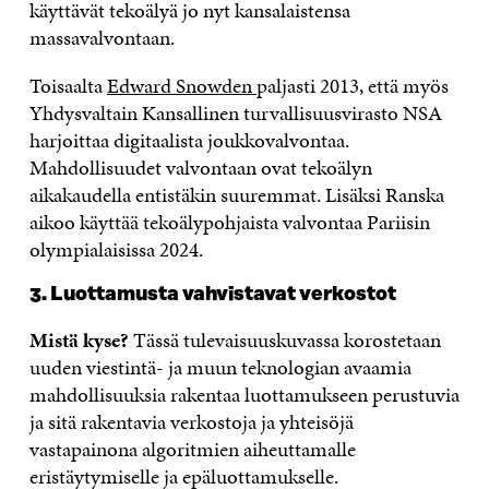
käyttävät tekoälyä jo nyt kansalaistensa
massavalvontaan.
Toisaalta
Edward Snowden
paljasti 2013, että myös
Yhdysvaltain Kansallinen turvallisuusvirasto NSA
harjoittaa digitaalista joukkovalvontaa.
Mahdollisuudet valvontaan ovat tekoälyn
aikakaudella entistäkin suuremmat. Lisäksi Ranska
aikoo käyttää tekoälypohjaista valvontaa Pariisin
olympialaisissa 2024.
3. Luottamusta vahvistavat verkostot
Mistä kyse?
Tässä tulevaisuuskuvassa korostetaan
uuden viestintä- ja muun teknologian avaamia
mahdollisuuksia rakentaa luottamukseen perustuvia
ja sitä rakentavia verkostoja ja yhteisöjä
vastapainona algoritmien aiheuttamalle
eristäytymiselle ja epäluottamukselle.