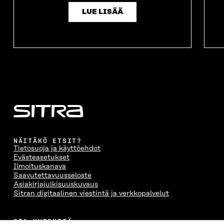
LUE LISÄÄ
NÄITÄKÖ ETSIT?
Tietosuoja ja käyttöehdot
Evästeasetukset
Ilmoituskanava
Saavutettavuusseloste
Asiakirjajulkisuuskuvaus
Sitran digitaalinen viestintä ja verkkopalvelut
OTA YHTEYTTÄ