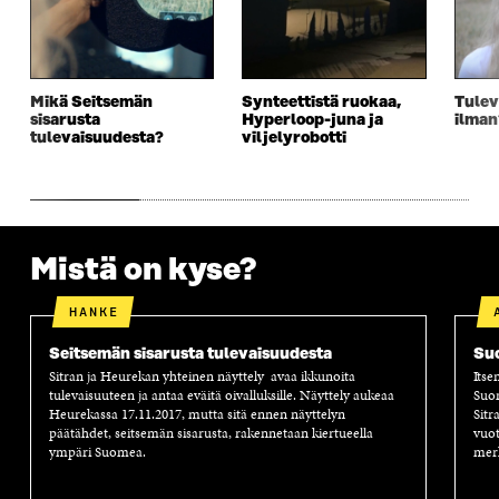
S
A
S
S
A
I
A
S
I
K
I
A
K
K
K
I
K
U
K
K
Mikä Seitsemän
Synteettistä ruokaa,
Tulev
U
N
U
K
sisarusta
Hyperloop-juna ja
ilman
N
A
N
U
tulevaisuudesta?
viljelyrobotti
A
S
A
N
S
S
S
A
S
A
S
S
A
A
S
A
Mistä on kyse?
HANKE
Seitsemän sisarusta tulevaisuudesta
Suo
Sitran ja Heurekan yhteinen näyttely avaa ikkunoita
Itse
tulevaisuuteen ja antaa eväitä oivalluksille. Näyttely aukeaa
Suom
Heurekassa 17.11.2017, mutta sitä ennen näyttelyn
Sitr
päätähdet, seitsemän sisarusta, rakennetaan kiertueella
vuot
ympäri Suomea.
merk