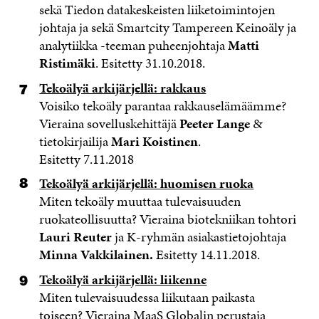
sekä Tiedon datakeskeisten liiketoimintojen
johtaja ja sekä Smartcity Tampereen Keinoäly ja
analytiikka -teeman puheenjohtaja
Matti
Ristimäki
. Esitetty 31.10.2018.
Tekoälyä arkijärjellä: rakkaus
Voisiko tekoäly parantaa rakkauselämäämme?
Vieraina sovelluskehittäjä
Peeter
Lange
&
tietokirjailija
Mari
Koistinen
.
Esitetty 7.11.2018
Tekoälyä arkijärjellä: huomisen ruoka
Miten tekoäly muuttaa tulevaisuuden
ruokateollisuutta? Vieraina biotekniikan tohtori
Lauri
Reuter
ja K-ryhmän asiakastietojohtaja
Minna
Vakkilainen.
Esitetty 14.11.2018.
Tekoälyä arkijärjellä: liikenne
Miten tulevaisuudessa liikutaan paikasta
toiseen? Vieraina MaaS Globalin perustaja