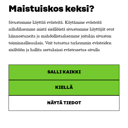
Suomen itsenäisyyden juhlarahasto Sitra
Maistuiskos keksi?
Itämerenkatu 11-13, PL 160,
00181 Helsinki
Sivustomme käyttää evästeitä. Käytämme evästeitä
Puhelin +358 294 618 991
Sähköpostiosoite
nähdäksemme mistä sisällöistä sivustomme käyttäjät ovat
etunimi.sukunimi@sitra.fi tai sitra@sitra.fi
kiinnostuneita ja mahdollistaaksemme joitakin sivuston
toiminnallisuuksia. Voit tutustua tarkemmin evästeiden
Saapumisohjeet
sisältöön ja hallita asetuksiasi evästeasetus-sivulla
Y-tunnus 0202132-3
OLEMME NÄISSÄ SOMEISSA
SALLI KAIKKI
Facebook
Avautuu
uudessa
Linkedin
ikkunassa
KIELLÄ
Avautuu
uudessa
Youtube
ikkunassa
Avautuu
NÄYTÄ TIEDOT
uudessa
Instagram
ikkunassa
Avautuu
uudessa
ikkunassa