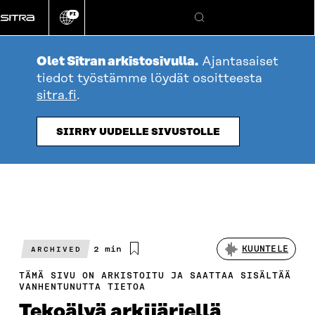
Siirry
FI
suoraan
Vaihda
Hae
sivuston
sisältöön
kieli
Olet Sitran arkistosivulla.
Ajantasaiset
tiedot työstämme löydät osoitteesta
sitra.fi
.
SIIRRY UUDELLE SIVUSTOLLE
Arvioitu
2 min
KUUNTELE
ARCHIVED
lukuaika
TÄMÄ SIVU ON ARKISTOITU JA SAATTAA SISÄLTÄÄ
VANHENTUNUTTA TIETOA
Tekoälyä arkijärjellä