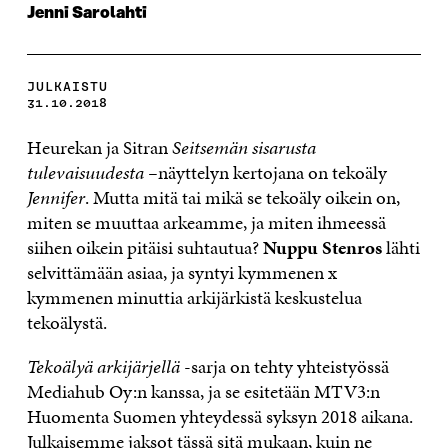
Jenni Sarolahti
JULKAISTU
31.10.2018
Heurekan ja Sitran
Seitsemän sisarusta
tulevaisuudesta –
näyttelyn kertojana on tekoäly
Jennifer
. Mutta mitä tai mikä se tekoäly oikein on,
miten se muuttaa arkeamme, ja miten ihmeessä
siihen oikein pitäisi suhtautua?
Nuppu Stenros
lähti
selvittämään asiaa, ja syntyi kymmenen x
kymmenen minuttia arkijärkistä keskustelua
tekoälystä.
Tekoälyä arkijärjellä
-sarja on tehty yhteistyössä
Mediahub Oy:n kanssa, ja se esitetään MTV3:n
Huomenta Suomen yhteydessä syksyn 2018 aikana.
Julkaisemme jaksot tässä sitä mukaan, kuin ne