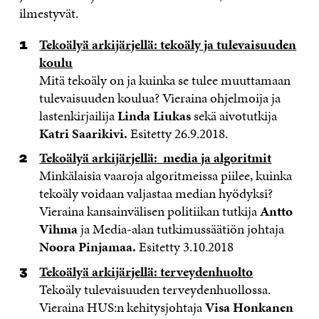
ilmestyvät.
Tekoälyä arkijärjellä: tekoäly ja tulevaisuuden
koulu
Mitä tekoäly on ja kuinka se tulee muuttamaan
tulevaisuuden koulua? Vieraina ohjelmoija ja
lastenkirjailija
Linda Liukas
sekä aivotutkija
Katri Saarikivi.
Esitetty 26.9.2018.
Tekoälyä arkijärjellä: media ja algoritmit
Minkälaisia vaaroja algoritmeissa piilee, kuinka
tekoäly voidaan valjastaa median hyödyksi?
Vieraina kansainvälisen politiikan tutkija
Antto
Vihma
ja Media-alan tutkimussäätiön johtaja
Noora Pinjamaa.
Esitetty 3.10.2018
Tekoälyä arkijärjellä: terveydenhuolto
Tekoäly tulevaisuuden terveydenhuollossa.
Vieraina HUS:n kehitysjohtaja
Visa Honkanen