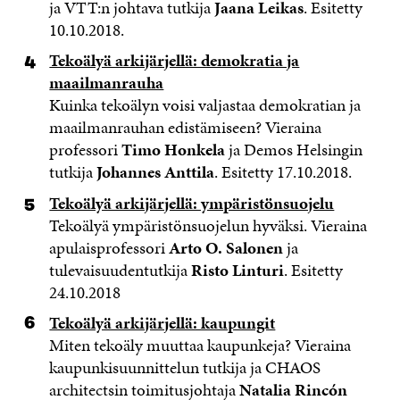
ja VTT:n johtava tutkija
Jaana Leikas
. Esitetty
10.10.2018.
Tekoälyä arkijärjellä: demokratia ja
maailmanrauha
Kuinka tekoälyn voisi valjastaa demokratian ja
maailmanrauhan edistämiseen? Vieraina
professori
Timo Honkela
ja Demos Helsingin
tutkija
Johannes Anttila
. Esitetty 17.10.2018.
Tekoälyä arkijärjellä: ympäristönsuojelu
Tekoälyä ympäristönsuojelun hyväksi. Vieraina
apulaisprofessori
Arto O. Salonen
ja
tulevaisuudentutkija
Risto Linturi
. Esitetty
24.10.2018
Tekoälyä arkijärjellä: kaupungit
Miten tekoäly muuttaa kaupunkeja? Vieraina
kaupunkisuunnittelun tutkija ja CHAOS
architectsin toimitusjohtaja
Natalia
Rincón