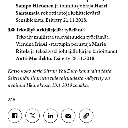
Sampo Hietanen
ja toimitusjohtaja
Harri
Santamala
robottiautoja kehittelevästä
Sensible4:sta. Esitetty 21.11.2018.
Tekoälyä arkijärjellä: työelämä
Tekoäly mullistaa tulevaisuuden työelämää.
Vieraina IrisAi -startupin perustaja
Maria
Ritola
ja tekoälystä johtajille kirjan kirjoittanut
Antti Merilehto.
Esitetty 28.11.2018.
Katso koko sarja Sitran YouTube-kanavalta
tästä
.
Seitsemän sisa
rusta tulevaisuudesta -näyttely on
avoinna Heurekassa 13.1.2019 saakka.
JAA
J
J
J
J
K
A
A
A
A
O