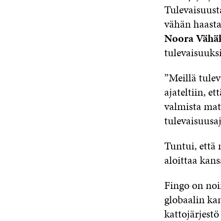
Tulevaisuust
vähän haastaa
Noora Vähäk
tulevaisuuks
”Meillä tulev
ajateltiin, e
valmista mate
tulevaisuusaj
Tuntui, että 
aloittaa kan
Fingo on noi
globaalin ka
kattojärjestö