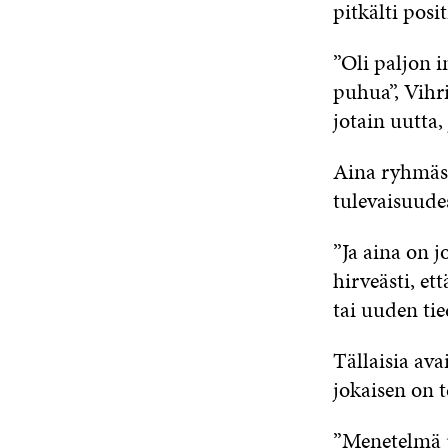
pitkälti posit
”Oli paljon i
puhua”, Vihr
jotain uutta, 
Aina ryhmässä
tulevaisuude
”Ja aina on j
hirveästi, et
tai uuden tie
Tällaisia ava
jokaisen on 
”Menetelmä ja