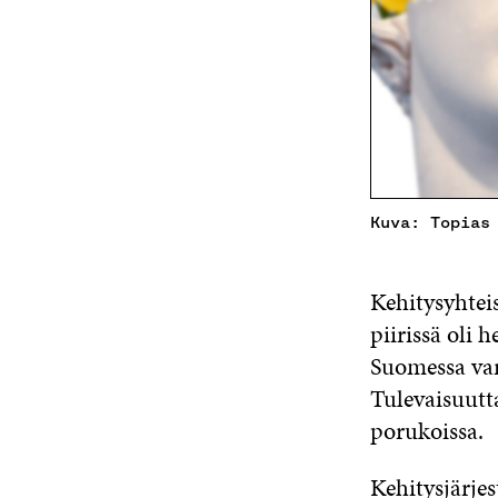
Kuva: Topias
Kehitysyhteis
piirissä oli
Suomessa vars
Tulevaisuutta
porukoissa.
Kehitysjärje