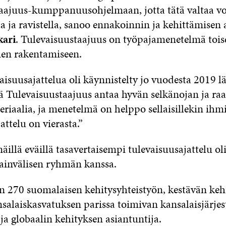
aajuus-kumppanuusohjelmaan, jotta tätä valtaa voi
 ja ravistella, sanoo ennakoinnin ja kehittämisen 
ari
. Tulevaisuustaajuus on työpajamenetelmä tois
ien rakentamiseen.
aisuusajattelua oli käynnistelty jo vuodesta 2019 l
ttä Tulevaisuustaajuus antaa hyvän selkänojan ja ra
riaalia, ja menetelmä on helppo sellaisillekin ihmisi
attelu on vierasta.”
näillä eväillä tasavertaisempi tulevaisuusajattelu ol
sainvälisen ryhmän kanssa.
n 270 suomalaisen kehitysyhteistyön, kestävän keh
nsalaiskasvatuksen parissa toimivan kansalaisjärje
 ja globaalin kehityksen asiantuntija.