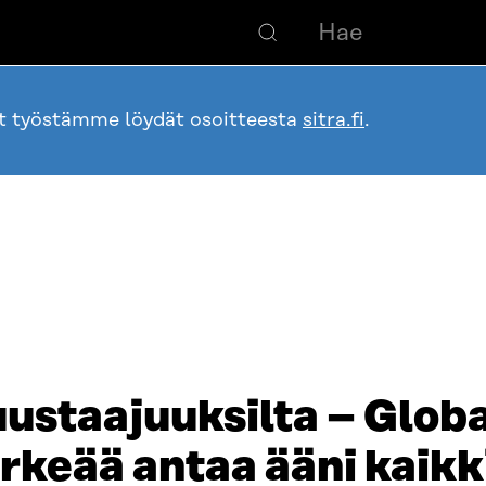
ot työstämme löydät osoitteesta
sitra.fi
.
uustaajuuksilta – Glob
rkeää antaa ääni kaikki