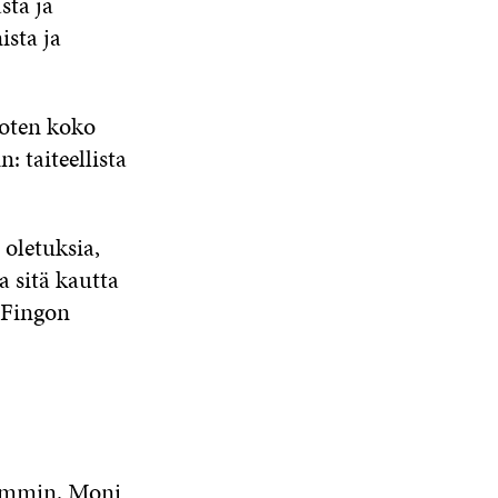
sta ja
ista ja
joten koko
 taiteellista
 oletuksia,
a sitä kautta
 Fingon
remmin. Moni