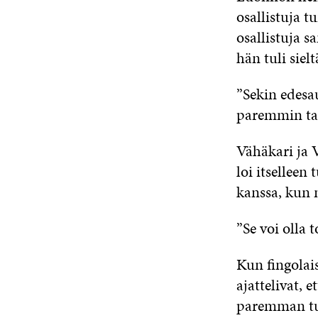
osallistuja t
osallistuja s
hän tuli sielt
”Sekin edesau
paremmin ta
Vähäkari ja 
loi itselleen
kanssa, kun 
”Se voi olla 
Kun fingolai
ajattelivat, 
paremman tul