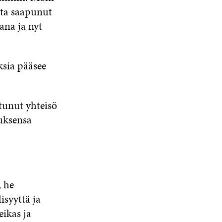
asta saapunut
ana ja nyt
ksia pääsee
tunut yhteisö
tuksensa
 he
isyyttä ja
ikas ja