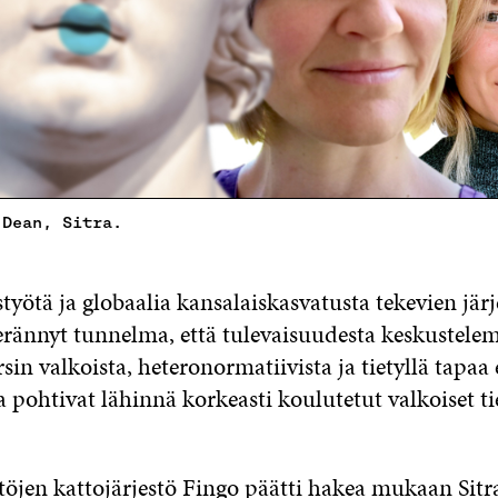
 Dean, Sitra.
työtä ja globaalia kansalaiskasvatusta tekevien järj
 herännyt tunnelma, että tulevaisuudesta keskustele
in valkoista, heteronormatiivista ja tietyllä tapaa el
 pohtivat lähinnä korkeasti koulutetut valkoiset ti
stöjen kattojärjestö Fingo päätti hakea mukaan Sitr