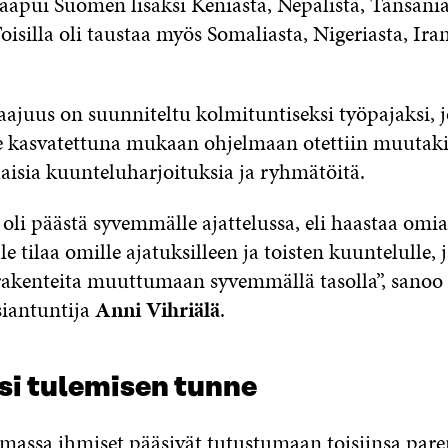
saapui Suomen lisäksi Keniasta, Nepalista, Tansania
isilla oli taustaa myös Somaliasta, Nigeriasta, Iran
aajuus on suunniteltu kolmituntiseksi työpajaksi, 
e kasvatettuna mukaan ohjelmaan otettiin muutakin:
ilaisia kuunteluharjoituksia ja ryhmätöitä.
oli päästä syvemmälle ajattelussa, eli haastaa omia
le tilaa omille ajatuksilleen ja toisten kuuntelulle, j
rakenteita muuttumaan syvemmällä tasolla”, sanoo
iantuntija
Anni Vihriälä
.
si tulemisen tunne
assa ihmiset pääsivät tutustumaan toisiinsa pa