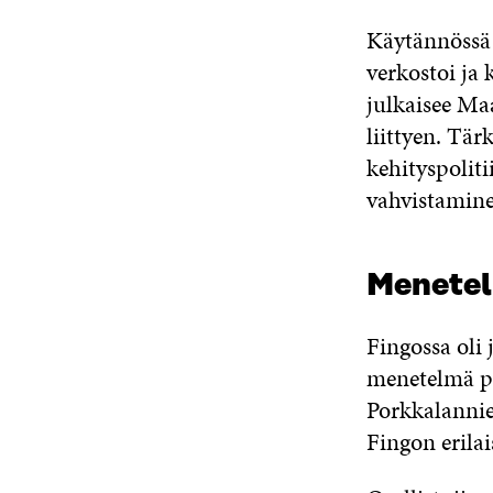
Käytännössä 
verkostoi ja 
julkaisee Ma
liittyen. Tä
kehityspolit
vahvistaminen
Menetel
Fingossa oli 
menetelmä pi
Porkkalanniem
Fingon erila