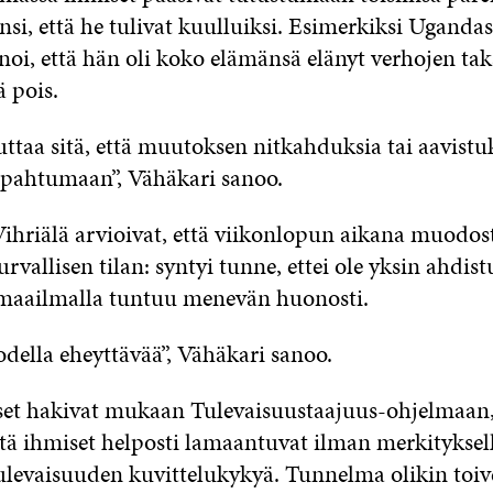
unsi, että he tulivat kuulluiksi. Esimerkiksi Ugand
anoi, että hän oli koko elämänsä elänyt verhojen tak
ä pois.
ttaa sitä, että muutoksen nitkahduksia tai aavistu
pahtumaan”, Vähäkari sanoo.
Vihriälä arvioivat, että viikonlopun aikana muodos
 turvallisen tilan: syntyi tunne, ettei ole yksin ahdis
maailmalla tuntuu menevän huonosti.
todella eheyttävää”, Vähäkari sanoo.
set hakivat mukaan Tulevaisuustaajuus-ohjelmaan,
että ihmiset helposti lamaantuvat ilman merkityksell
evaisuuden kuvittelukykyä. Tunnelma olikin toive