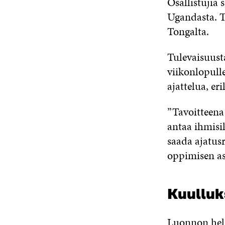
Osallistujia 
Ugandasta. To
Tongalta.
Tulevaisuust
viikonlopull
ajattelua, er
”Tavoitteena 
antaa ihmisil
saada ajatus
oppimisen as
Kuulluk
Luonnon helm