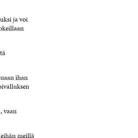
uksi ja voi
okeillaan
tä
eluaan ihan
oivalluksen
a, vaan
 eihän meillä