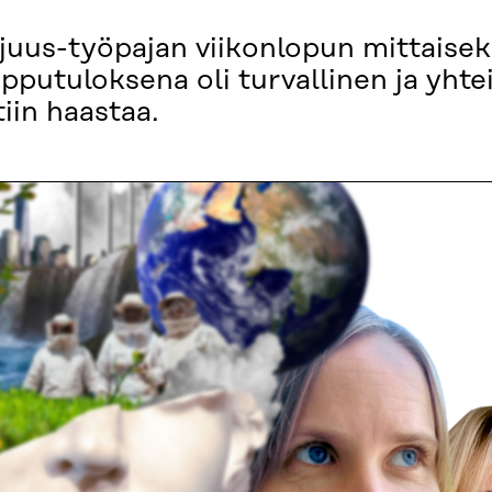
uus-työpajan viikonlopun mittaiseksi,
pputuloksena oli turvallinen ja yhte
iin haastaa.