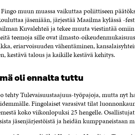
Fingo muun muassa vaikuttaa poliittiseen päätök
kouluttaa jäseniään, järjestää Maailma kylässä -fest
ailman Kuvalehteä ja tekee muuta viestintää omiin
rkeitä teemoja sille ovat ilmasto-oikeudenmukaisuus
iikka, eriarvoisuuden vähentäminen, kansalaisyhte
, kestävä talous ja kaikille kestävä kehitys.
mä oli ennalta tuttu
jo tehty Tulevaisuustaajuus-työpajoja, mutta nyt ha
demmälle. Fingolaiset varasivat tilat luonnonkaun
estä koko viikonlopuksi 25 hengelle. Osallistujat 
isista jäsenjärjestöistä ja heidän kumppaneistaan m