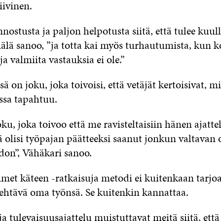
iivinen.
nnostusta ja paljon helpotusta siitä, että tulee kuull
iälä sanoo, ”ja totta kai myös turhautumista, kun k
ja valmiita vastauksia ei ole.”
 on joku, joka toivoisi, että vetäjät kertoisivat, mi
ssa tapahtuu.
oku, joka toivoo että me ravisteltaisiin hänen ajatt
tä olisi työpajan päätteeksi saanut jonkun valtavan 
don”, Vähäkari sanoo.
imet käteen -ratkaisuja metodi ei kuitenkaan tarjo
tehtävä oma työnsä. Se kuitenkin kannattaa.
 tulevaisuusajattelu muistuttavat meitä siitä, että