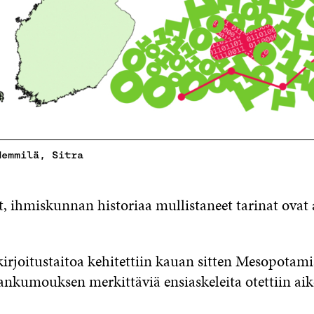
Hemmilä, Sitra
t, ihmiskunnan historiaa mullistaneet tarinat ovat 
irjoitustaitoa kehitettiin kauan sitten Mesopotami
llankumouksen merkittäviä ensiaskeleita otettiin ai