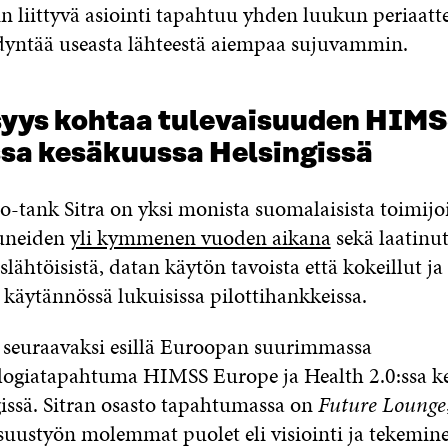
n liittyvä asiointi tapahtuu yhden luukun periaatte
yntää useasta lähteestä aiempaa sujuvammin.
yys kohtaa tulevaisuuden HIMS
sa kesäkuussa Helsingissä
-tank Sitra on yksi monista suomalaisista toimijoi
luneiden
yli kymmenen vuoden aikana
sekä laatinut
slähtöisistä, datan käytön tavoista että kokeillut ja
a käytännössä lukuisissa pilottihankkeissa.
seuraavaksi esillä Euroopan suurimmassa
logiatapahtuma HIMSS Europe ja Health 2.0:ssa k
issä. Sitran osasto tapahtumassa on
Future Lounge
isuustyön molemmat puolet eli visiointi ja tekemin