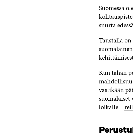
Suomessa ole
kohtauspistee
suurta edessä
Taustalla on
suomalainen p
kehittämisest
Kun tähän pe
mahdollisuud
vastikään päi
suomalaiset 
loikalle –
rei
Perustuk