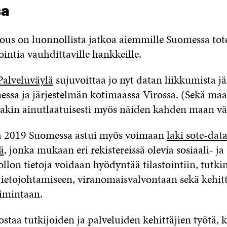
sa
ous on luonnollista jatkoa aiemmille Suomessa tote
ointia vauhdittaville hankkeille.
Palveluväylä
sujuvoittaa jo nyt datan liikkumista jä
essa ja järjestelmän kotimaassa Virossa. (Sekä ma
akin ainutlaatuisesti myös näiden kahden maan väl
 2019 Suomessa astui myös voimaan
laki sote-dat
ä
, jonka mukaan eri rekistereissä olevia sosiaali- ja
llon tietoja voidaan hyödyntää tilastointiin, tutk
tietojohtamiseen, viranomaisvalvontaan sekä kehitt
imintaan.
ostaa tutkijoiden ja palveluiden kehittäjien työtä, 