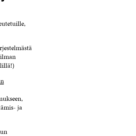
utetuille,
rjestelmästä
ailman
illä!)
an
imukseen,
ämis- ja
kun