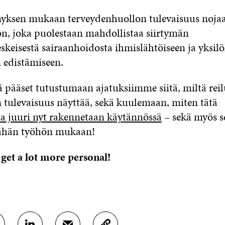
yksen mukaan terveydenhuollon tulevaisuus nojaa 
n, joka puolestaan mahdollistaa siirtymän
skeisestä sairaanhoidosta ihmislähtöiseen ja yksilö
 edistämiseen.
ä pääset tutustumaan ajatuksiimme siitä, miltä rei
 tulevaisuus näyttää, sekä kuulemaan, miten tätä
aa juuri nyt rakennetaan käytännössä
– sekä myös s
tähän työhön mukaan!
 get a lot more personal!