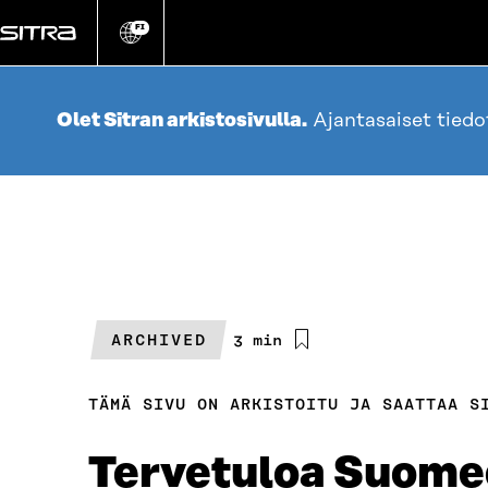
Siirry
suoraan
FI
Vaihda
sivuston
sisältöön
kieli
Olet Sitran arkistosivulla.
Ajantasaiset tied
ARCHIVED
Arvioitu
3 min
lukuaika
TÄMÄ SIVU ON ARKISTOITU JA SAATTAA S
Tervetuloa Suomee