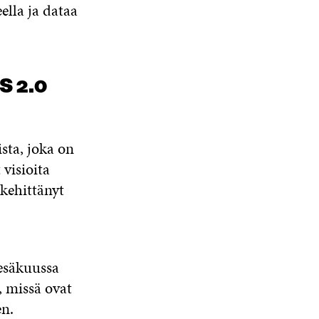
ella ja dataa
S 2.0
sta, joka on
 visioita
 kehittänyt
esäkuussa
, missä ovat
en.