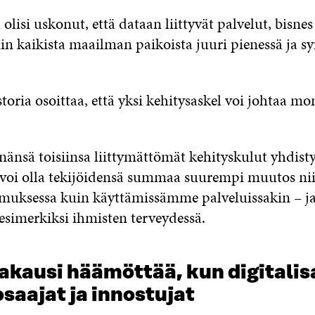
lisi uskonut, että dataan liittyvät palvelut, bisnes 
iin kaikista maailman paikoista juuri pienessä ja sy
oria osoittaa, että yksi kehitysaskel voi johtaa m
nänsä toisiinsa liittymättömät kehityskulut yhdisty
voi olla tekijöidensä summaa suurempi muutos ni
kimuksessa kuin käyttämissämme palveluissakin – j
esimerkiksi ihmisten terveydessä.
akausi häämöttää, kun digitalis
saajat ja innostujat