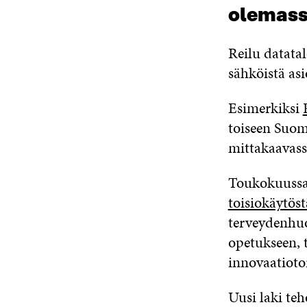
olemas
Reilu datatal
sähköistä asi
Esimerkiksi
toiseen Suom
mittakaavass
Toukokuussa
toisiokäytöst
terveydenhuo
opetukseen, 
innovaatioto
Uusi laki teh