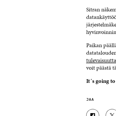
Sitran näkem
datankäyttöö
järjestelmäke
hyvinvoinnin
Paikan pääll
datatalouden
tulevaisuutt
voit päästä 
It´s going to
JAA