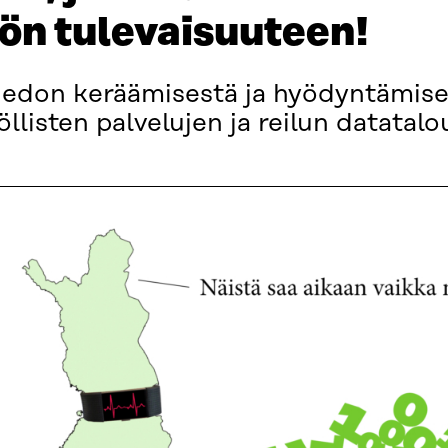
ön tulevaisuuteen!
iedon keräämisestä ja hyödyntämise
llisten palvelujen ja reilun datatal