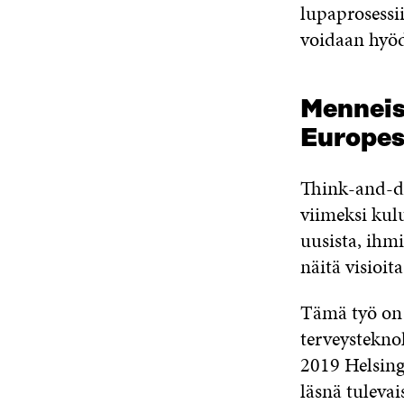
lupaprosessii
voidaan hyöd
Menneis
Europes
Think-and-do
viimeksi ku
uusista, ihmi
näitä visioit
Tämä työ on 
terveystekno
2019 Helsing
läsnä tuleva