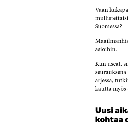
Vaan kukapa o
mullistettais
Suomessa?
Maailmanhist
asioihin.
Kun useat, si
seurauksena 
arjessa, tut
kautta myös 
Uusi aik
kohtaa o