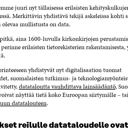
mme juuri nyt tällaisessa erilaisten kehityskulkuje
ssä. Merkittävin yhdistävä tekijä askeleissa kohti 
 olevaa mullistusta on data.
 pitkä, aina 1600-luvulla kirkonkirjojen perustamis
erinne erilaisten tietorekisterien rakentamisesta, 
ä.
rinteeseen yhdistyvät nyt digitalisaation tuomat
et, suomalaisten tutkimus- ja teknologiamyönteis
vitetty,
datataloutta vauhdittava lainsäädäntö
, Suo
voivat näyttää tietä koko Euroopan siirtymälle – ta
luun datatalouteen
.
set reilulle datataloudelle ovat