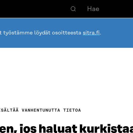
ot työstämme löydät osoitteesta
sitra.fi
.
ISÄLTÄÄ VANHENTUNUTTA TIETOA
n, jos haluat kurkista