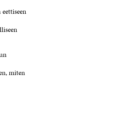
eettiseen
lliseen
lun
en, miten