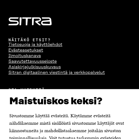
NÄITÄKÖ ETSIT?
Tietosuoja ja käyttöehdot
Evästeasetukset
Ilmoituskanava
Saavutettavuusseloste
Asiakirjajulkisuuskuvaus
Sitran digitaalinen viestintä ja verkkopalvelut
OTA YHTEYTTÄ
Suomen itsenäisyyden juhlarahasto Sitra
Maistuiskos keksi?
Itämerenkatu 11-13, PL 160,
00181 Helsinki
Sivustomme käyttää evästeitä. Käytämme evästeitä
Puhelin +358 294 618 991
Sähköpostiosoite
nähdäksemme mistä sisällöistä sivustomme käyttäjät ovat
etunimi.sukunimi@sitra.fi tai sitra@sitra.fi
kiinnostuneita ja mahdollistaaksemme joitakin sivuston
Saapumisohjeet
toiminnallisuuksia. Voit tutustua tarkemmin evästeiden