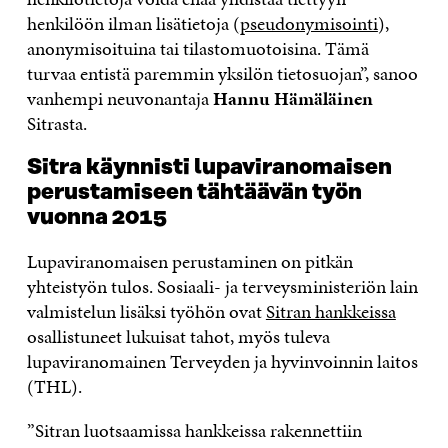
henkilöön ilman lisätietoja (
pseudonymisointi
)
,
anonymisoituina
tai tilastomuotoisina.
Tämä
turvaa entistä paremmin yksilön tietosuojan”,
sanoo
vanhempi neuvonantaja
Hannu Hämäläinen
Sitrasta.
Sitra
käynnisti
lupaviranomaisen
perustamiseen tähtäävän työn
vuonna 2015
Lupaviranomaisen perustaminen
on pitkän
yhteistyön tulos.
S
osiaali- ja terveysministeriö
n
lain
valmistelu
n lisäksi
työhön ovat
Sitran hankkeissa
osallistuneet lukuisat tahot, myös tuleva
lupaviranomainen Terveyden ja hyvinvoinnin laitos
(THL).
”
Sitran luotsaamissa hankkeissa
rakennettiin