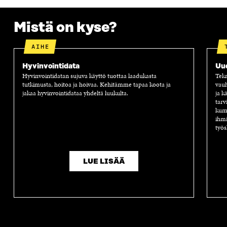
S
S
S
A
S
A
S
S
Mistä on kyse?
A
A
S
A
AIHE
Hyvinvointidata
Uu
Hyvinvointidatan sujuva käyttö tuottaa laadukasta
Tekn
tutkimusta, hoitoa ja hoivaa. Kehitämme tapaa koota ja
vauh
jakaa hyvinvointidataa yhdeltä luukulta.
ja k
tarv
kump
ihmi
työs
LUE LISÄÄ