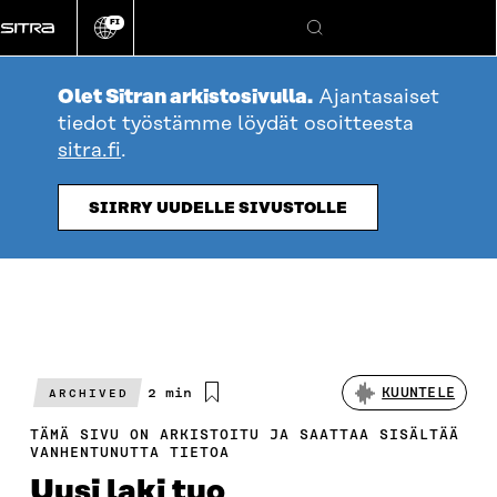
Siirry
FI
suoraan
Vaihda
Hae
sivuston
sisältöön
kieli
Olet Sitran arkistosivulla.
Ajantasaiset
tiedot työstämme löydät osoitteesta
sitra.fi
.
SIIRRY UUDELLE SIVUSTOLLE
Arvioitu
2 min
KUUNTELE
ARCHIVED
lukuaika
TÄMÄ SIVU ON ARKISTOITU JA SAATTAA SISÄLTÄÄ
VANHENTUNUTTA TIETOA
​Uusi laki tuo