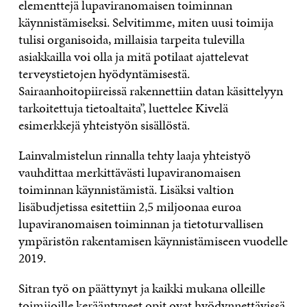
elementtejä
l
upaviranomaisen
t
oiminna
n
käynnistämiseksi.
Selvitimme, miten uusi toimija
tulisi organisoida
,
millaisia tarpeita tulevilla
asiakkailla voi olla
ja mitä potilaat ajattelevat
terveystietojen hyödyntämisestä
.
S
airaanhoitopiireissä rakenne
ttiin
datan käsittelyyn
tarkoitet
tuja
tietoalta
ita
”,
luettelee
Kivelä
esimerkkejä
yhteistyön
sisällöstä
.
Lainvalmistelun rinnalla tehty laaja yhteistyö
vauhdittaa merkittävästi lupaviranomaisen
toiminnan käynnistämistä.
Lisä
ksi valtion
lisä
budjetissa esitet
tiin
2,5
miljoona
a
euro
a
lupaviranomaisen toiminnan ja tietoturvallisen
ympäristön rakentamisen käynnistämiseen vuodelle
2019.
Sitran työ on päättynyt ja kaikki
mukana olleille
toimijoille kerääntyneet opit ovat hyödynnettävissä