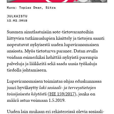
Kuva: Topias Dean, Sitra
JULKAISTU
13.03.2019
Suomen
ainutlaatuisiin sote-tietovarantoihin
liittyvien tutkimuslupien käsittely ja tietojen saanti
nopeutuvat nykyisestä uuden lupaviranomaisen
ansiosta
. Myös tietoturva paranee.
Data
n
avulla
voidaan esimerkiksi kehittää nykyistä parempia
palveluja
ja lääkkeitä sekä
saada uusia työkaluja
tie
d
o
lla
johtamis
een.
Lupaviranomaisen toimintaa ohjaa eduskunnassa
juuri hyväksytty
laki sosiaali- ja terveystietojen
toissijaisesta käytöst
ä (
HE
159/2017
), jonka on
määrä astua voimaan 1.5.2019.
Uuden lain mukaan e
ri
r
ekistereissä olevia
sosiaali-