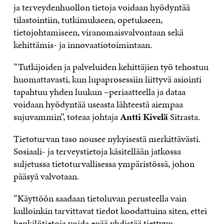
ja terveydenhuollon
tietoja voidaan hyödyntää
tilastointiin, tutkimukseen, opetukseen,
tietojohtamiseen, viranomaisvalvontaan sekä
kehittämis- ja innovaatiotoimintaan.
”T
utkijoiden ja palveluiden kehittäjien
työ
tehos
tuu
huomattavasti, kun
lupaprosessiin liittyvä asiointi
tapahtuu yhden luukun
–
periaatteella
ja dataa
voidaan hyödyntää useasta lähteestä
aiempaa
sujuvammin
”,
toteaa johtaja
Antti Kivelä
Sitrasta.
Tietoturvan taso nousee nykyisestä
merkittävästi
.
S
osiaali- ja terveystietoj
a käsitellään
jatkossa
suljetussa tietoturvallisessa ympäristössä, johon
pääsyä valvotaan
.
”
Käyttöön saadaan tietoluvan perusteella vain
kulloinkin tarvittavat tiedot
koodattuina siten, ettei
henkilötietoja voida enää yhdistää tiettyyn