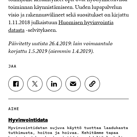
toiminnan käyn
n
istämiseen.
Uuden
lupapalvelu
n
visio ja rakennusvälineet sekä suositukset on kirjattu
1.11.2018 julkaistuun
Huomisen hyvinvointia
datasta
-selvitykseen.
Päivitetty uutista 26.4.2019: lain voimaantulo
korjattu 1.5.2019 (aiemmin 1.4.2019).
JAA
J
J
J
J
K
A
A
A
A
O
A
A
A
A
P
F
T
L
S
I
A
W
I
Ä
O
AIHE
C
I
N
H
I
E
T
K
K
A
Hyvinvointidata
B
T
E
Ö
R
Hyvinvointidatan sujuva käyttö tuottaa laadukasta
O
E
D
P
T
tutkimusta, hoitoa ja hoivaa. Kehitämme tapaa
O
R
I
O
I