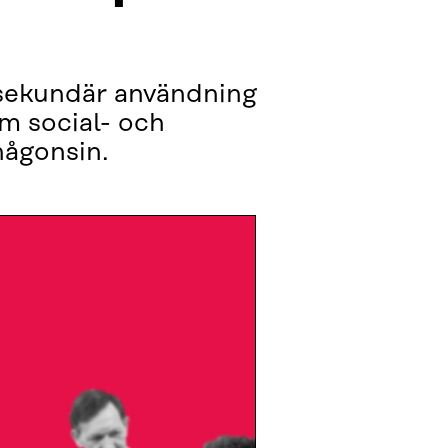
 sekundär användning
om social- och
någonsin.