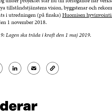
og under projektet står nu till förfogande när ver
nya tillståndstjänstens vision, byggstenar och rek
ats i utredningen (på finska)
Huomisen hyvinvointi
en 1 november 2018.
9: Lagen ska träda i kraft den 1 maj 2019.
D
D
K
E
E
O
L
L
P
A
A
I
P
V
E
Å
I
R
L
A
A
derar
I
E
A
N
-
R