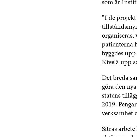
som är Instit
”I de projek
tillståndsmy
organiseras,
patienterna 
byggdes upp 
Kivelä upp s
Det breda sam
göra den nya
statens tillä
2019. Pengar
verksamhet o
Sitras arbet