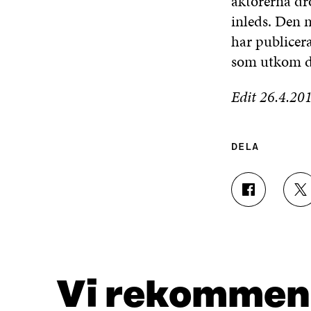
aktörerna dr
inleds. Den 
har publicer
som utkom d
Edit 26.4.201
DELA
D
D
E
E
L
L
A
A
P
P
Å
Å
F
T
Vi rekommen
A
W
C
I