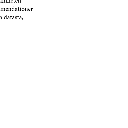
ksamheten
ommendationer
a datasta
,