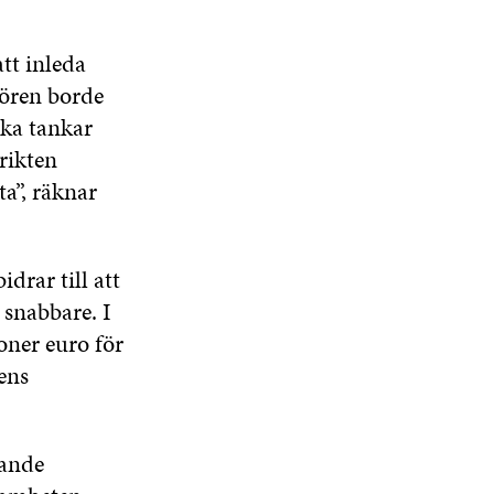
tt inleda
tören borde
ka tankar
rikten
a”, räknar
drar till att
 snabbare. I
oner euro för
ens
kande