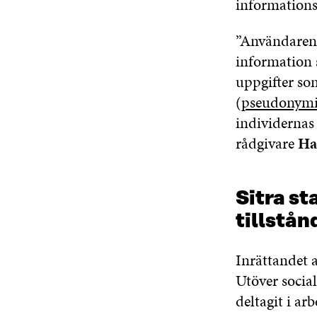
informations
”Användaren f
information 
uppgifter som
(
pseudonymi
individernas 
rådgivare
Ha
Sitra st
tillstå
Inrättandet a
Utöver socia
deltagit i ar