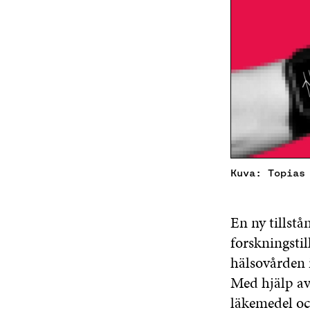
Kuva: Topias
En ny tillst
forskningstil
hälsovården 
Med hjälp av 
läkemedel oc