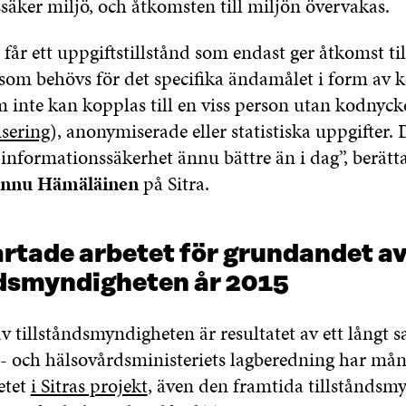
säker miljö, och åtkomsten till miljön övervakas.
år ett uppgiftstillstånd som endast ger åtkomst til
som behövs för det specifika ändamålet i form av 
 inte kan kopplas till en viss person utan kodnyck
sering
), anonymiserade eller statistiska uppgifter. 
informationssäkerhet ännu bättre än i dag”, berätta
nnu Hämäläinen
på Sitra.
artade arbetet för grundandet a
ndsmyndigheten år 2015
v tillståndsmyndigheten är resultatet av ett långt 
l- och hälsovårdsministeriets lagberedning har mån
betet
i Sitras projekt
, även den framtida tillståndsm