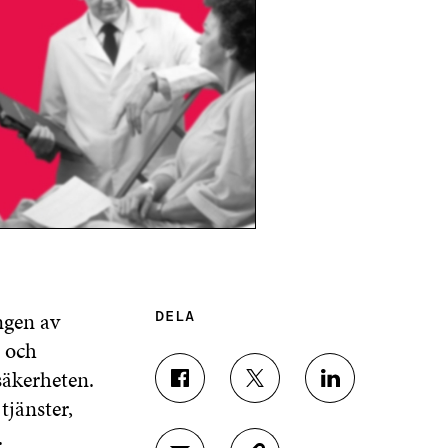
ngen av
DELA
- och
säkerheten.
D
D
D
tjänster,
E
E
E
L
L
L
.
A
A
A