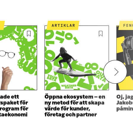
R
ARTIKLAR
FE
ade ett
Öppna ekosystem – en
Oj, ja
gspaket för
ny metod för att skapa
Jakob
rogram för
värde för kunder,
påmin
ataekonomi
företag och partner