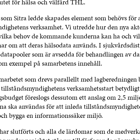
utet för hälsa och välfärd THL.
t som Sitra ledde skapades element som behövs för a
ndighetens verksamhet. Vi utredde hur den nya ak
 vilka behov de kommande kunderna kan ha och vil
har om att deras hälsodata används. I sjukvårdsdist
datapooler som är avsedda för behandlingen av dat
om exempel på samarbetens innehåll.
arbetet som drevs parallellt med lagberedningen bi
 tillståndsmyndighetens verksamhetsstart betydligt
ggsbudget föreslogs dessutom ett anslag om 2,5 milj
na ska användas för att inleda tillståndsmyndighet
ch bygga en informationssäker miljö.
e har slutförts och alla de lärdomar som de medver