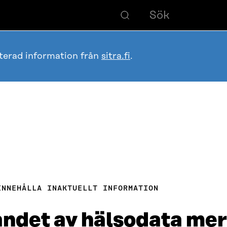
terad information från
sitra.fi
.
INNEHÅLLA INAKTUELLT INFORMATION
jandet av hälsodata me