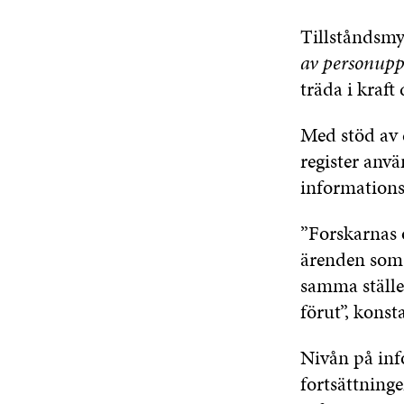
Tillståndsmy
av personuppg
träda i kraft
Med stöd av 
register anvä
informations
”Forskarnas o
ärenden som a
samma ställe
förut”, konst
Nivån på inf
fortsättninge