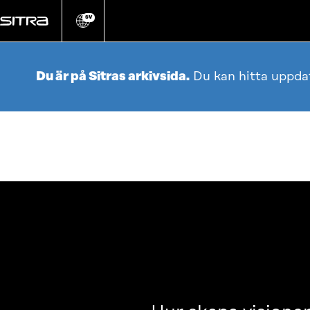
Gå
direkt
SV
Ändra
webbplatsens
till
språk
innehållet
Du är på Sitras arkivsida.
Du kan hitta uppda