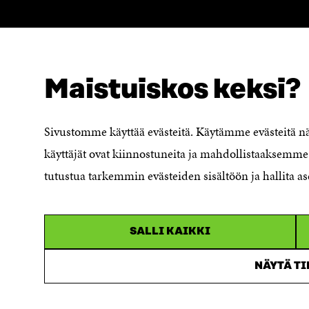
Maistuiskos keksi?
SÖKER DU DETTA?
Dataskydd
Sivustomme käyttää evästeitä. Käytämme evästeitä 
Cookieinställningar
käyttäjät ovat kiinnostuneita ja mahdollistaaksemme 
Rapporteringskanal
tutustua tarkemmin evästeiden sisältöön ja hallita as
Tillgänglighetsutredning
Beskrivning av
handlingsoffentligheten
SALLI KAIKKI
Sitra's digitala kommunikation och
webbtjänster
NÄYTÄ T