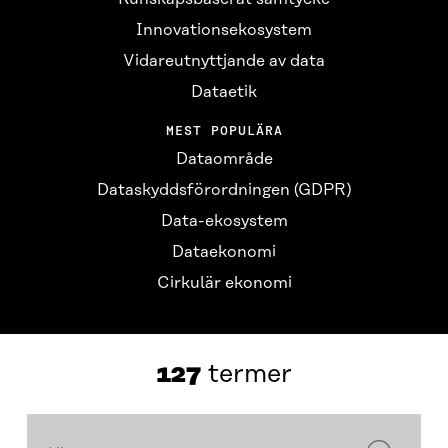
Innovationsekosystem
Vidareutnyttjande av data
Dataetik
MEST POPULÄRA
Dataområde
Dataskyddsförordningen (GDPR)
Data-ekosystem
Dataekonomi
Cirkulär ekonomi
Redo
127
termer
127
termer
Hitta
termen