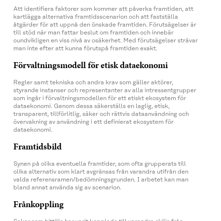
Att identifiera faktorer som kommer att påverka framtiden, att
kartlägga alternativa framtidsscenarion och att fastställa
åtgärder för att uppnå den önskade framtiden. Förutsägelser är
till stöd när man fattar beslut om framtiden och innebär
oundvikligen en viss nivå av osäkerhet. Med förutsägelser strävar
man inte efter att kunna förutspå framtiden exakt.
Förvaltningsmodell för etisk dataekonomi
Regler samt tekniska och andra krav som gäller aktörer,
styrande instanser och representanter av alla intressentgrupper
som ingår i förvaltningsmodellen för ett etiskt ekosystem för
dataekonomi. Genom dessa säkerställs en laglig, etisk,
transparent, tillförlitlig, säker och rättvis dataanvändning och
övervakning av användning i ett definierat ekosystem för
dataekonomi.
Framtidsbild
Synen på olika eventuella framtider, som ofta grupperats till
olika alternativ som klart avgränsas från varandra utifrån den
valda referensramen/bedömningsgrunden. I arbetet kan man
bland annat använda sig av scenarion.
Frånkoppling