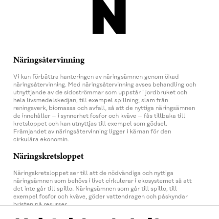
N
Näringsåtervinning
Vi kan förbättra hanteringen av näringsämnen genom ökad
näringsåtervinning. Med näringsåtervinning avses behandling och
utnyttjande av de sidoströmmar som uppstår i jordbruket och
hela livsmedelskedjan, till exempel spillning, slam från
reningsverk, biomassa och avfall, så att de nyttiga näringsämnen
de innehåller – i synnerhet fosfor och kväve – fås tillbaka till
kretsloppet och kan utnyttjas till exempel som gödsel.
Främjandet av näringsåtervinning ligger i kärnan för den
cirkulära ekonomin.
Näringskretsloppet
Näringskretsloppet ser till att de nödvändiga och nyttiga
näringsämnen som behövs i livet cirkulerar i ekosystemet så att
det inte går till spillo. Näringsämnen som går till spillo, till
exempel fosfor och kväve, göder vattendragen och påskyndar
bristen på resurser.