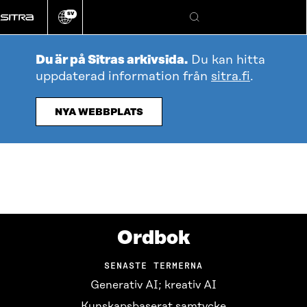
Gå
SV
direkt
Ändra
Sök
webbplatsens
till
språk
innehållet
Du är på Sitras arkivsida.
Du kan hitta
uppdaterad information från
sitra.fi
.
NYA WEBBPLATS
Ordbok
SENASTE TERMERNA
Generativ AI; kreativ AI
Kunskapsbaserat samtycke