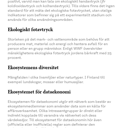
positivt, varvid man kan tala om ekologiskt handavtryck (jfr
koldioxidavtryck och kolhandavtryck). Tills vidare finns det ingen
standard för att mäta det ekologiska fotavtrycket, utan otaliga
indikatorer som befinner sig på ett experimentellt stadium och
används för olika användningsområden.
Ekologiskt fotavtryck
Storleken på det mark- och vattenområde som behövs för att
producera mat, material och energi och hantera avfall för en
person eller en grupp människor. Enligt WWF överskrider
mänsklighetens ekologiska fotavtryck jordens bärkraft med 25
procent.
Ekosystemens diversitet
Mångfalden i olika livsmiljöer eller naturtyper. I Finland till
exempel lundskogar, mossar eller humussjöar.
Ekosystemet för dataekonomi
Ekosystemen för dataekonomi utgör ett nätverk som består av
ekosystemmedlemmar som använder data som en källa för
affärsverksamhet. Olika intressentgrupper är direkt eller
indirekt kopplade till varandra via nätverket och dess
värdekedjor. Till ekosystemet för dataekonomin hör även
(officiella eller inofficiella) regler som definierar den