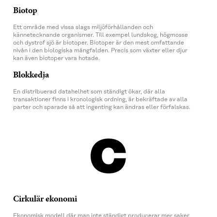
Biotop
Ett område med vissa slags miljöförhållanden och
kännetecknande organismer. Till exempel lundskog, högmosse
och dystrof sjö är biotoper. Biotoper är den mest omfattande
nivån i den biologiska mångfalden. Precis som växter eller djur
kan även biotoper vara hotade.
Blokkedja
En distribuerad datahelhet som ständigt ökar, där alla
transaktioner finns i kronologisk ordning, är bekräftade av alla
parter och sparade så att ingenting kan ändras eller förfalskas.
C
Cirkulär ekonomi
Ekonomisk modell där man inte ständigt producerar mer saker,