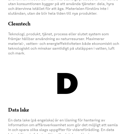
utan konsumtionen bygger på att använda tjänster: dela, hyra
och återvinna istället för att äga. Materialen förstörs inte i
slutändan, utan de blir hela tiden till nya produkter.
Cleantech
Teknologi, produkt, tjänst, process eller slutet system som
främjar hållbar användning av naturresurser. Maximerar
material-, vatten- och energieffektiviteten både ekonomiskt och
teknologiskt och minskar samtidigt på utsläppen i vatten, luft
och mark.
D
Data lake
En data lake (på engelska) är en lösning för hantering av
information om affärsverksamhet som gör det möjligt att samla
in och spara olika slags uppgifter för vidareförädling. En data