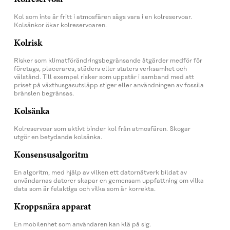
Kol som inte är fritt i atmosfären sägs vara i en kolreservoar.
Kolsänkor ökar kolreservoaren.
Kolrisk
Risker som klimatförändringsbegränsande åtgärder medför för
företags, placerares, städers eller staters verksamhet och
välstånd. Till exempel risker som uppstår i samband med att
priset på växthusgasutsläpp stiger eller användningen av fossila
bränslen begränsas.
Kolsänka
Kolreservoar som aktivt binder kol från atmosfären. Skogar
utgör en betydande kolsänka.
Konsensusalgoritm
En algoritm, med hjälp av vilken ett datornätverk bildat av
användarnas datorer skapar en gemensam uppfattning om vilka
data som är felaktiga och vilka som är korrekta.
Kroppsnära apparat
En mobilenhet som användaren kan klä på sig.