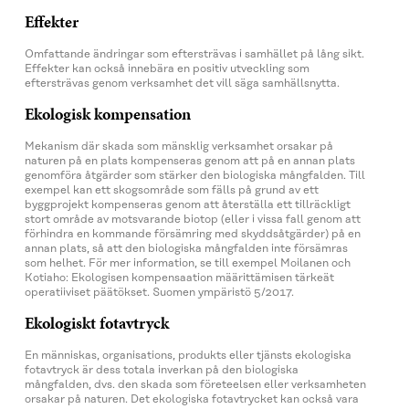
Effekter
Omfattande ändringar som eftersträvas i samhället på lång sikt.
Effekter kan också innebära en positiv utveckling som
eftersträvas genom verksamhet det vill säga samhällsnytta.
Ekologisk kompensation
Mekanism där skada som mänsklig verksamhet orsakar på
naturen på en plats kompenseras genom att på en annan plats
genomföra åtgärder som stärker den biologiska mångfalden. Till
exempel kan ett skogsområde som fälls på grund av ett
byggprojekt kompenseras genom att återställa ett tillräckligt
stort område av motsvarande biotop (eller i vissa fall genom att
förhindra en kommande försämring med skyddsåtgärder) på en
annan plats, så att den biologiska mångfalden inte försämras
som helhet. För mer information, se till exempel Moilanen och
Kotiaho: Ekologisen kompensaation määrittämisen tärkeät
operatiiviset päätökset. Suomen ympäristö 5/2017.
Ekologiskt fotavtryck
En människas, organisations, produkts eller tjänsts ekologiska
fotavtryck är dess totala inverkan på den biologiska
mångfalden, dvs. den skada som företeelsen eller verksamheten
orsakar på naturen. Det ekologiska fotavtrycket kan också vara