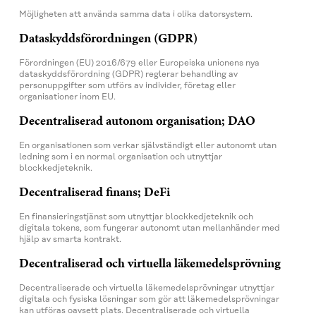
Möjligheten att använda samma data i olika datorsystem.
Dataskyddsförordningen (GDPR)
Förordningen (EU) 2016/679 eller Europeiska unionens nya
dataskyddsförordning (GDPR) reglerar behandling av
personuppgifter som utförs av individer, företag eller
organisationer inom EU.
Decentraliserad autonom organisation; DAO
En organisationen som verkar självständigt eller autonomt utan
ledning som i en normal organisation och utnyttjar
blockkedjeteknik.
Decentraliserad finans; DeFi
En finansieringstjänst som utnyttjar blockkedjeteknik och
digitala tokens, som fungerar autonomt utan mellanhänder med
hjälp av smarta kontrakt.
Decentraliserad och virtuella läkemedelsprövning
Decentraliserade och virtuella läkemedelsprövningar utnyttjar
digitala och fysiska lösningar som gör att läkemedelsprövningar
kan utföras oavsett plats. Decentraliserade och virtuella