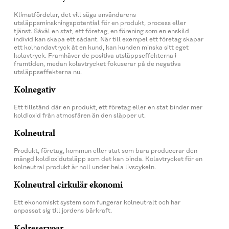
Klimatfördelar, det vill säga användarens
utsläppsminskningspotential för en produkt, process eller
tjänst. Såväl en stat, ett företag, en förening som en enskild
individ kan skapa ett sådant. När till exempel ett företag skapar
ett kolhandavtryck åt en kund, kan kunden minska sitt eget
kolavtryck. Framhäver de positiva utsläppseffekterna i
framtiden, medan kolavtrycket fokuserar på de negativa
utsläppseffekterna nu.
Kolnegativ
Ett tillstånd där en produkt, ett företag eller en stat binder mer
koldioxid från atmosfären än den släpper ut.
Kolneutral
Produkt, företag, kommun eller stat som bara producerar den
mängd koldioxidutsläpp som det kan binda. Kolavtrycket för en
kolneutral produkt är noll under hela livscykeln.
Kolneutral cirkulär ekonomi
Ett ekonomiskt system som fungerar kolneutralt och har
anpassat sig till jordens bärkraft.
Kolreservoar