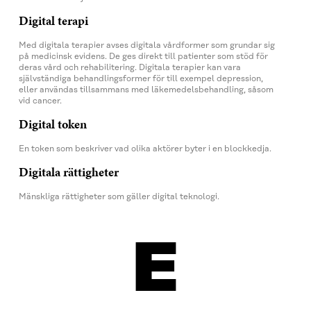
Digital terapi
Med digitala terapier avses digitala vårdformer som grundar sig
på medicinsk evidens. De ges direkt till patienter som stöd för
deras vård och rehabilitering. Digitala terapier kan vara
självständiga behandlingsformer för till exempel depression,
eller användas tillsammans med läkemedelsbehandling, såsom
vid cancer.
Digital token
En token som beskriver vad olika aktörer byter i en blockkedja.
Digitala rättigheter
Mänskliga rättigheter som gäller digital teknologi.
E