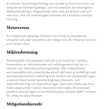
En allmän utvecklingsriktning som består av flera fenomen, en
betydande förändringsbåge, som till exempel den ekologiska
hållbarhetskrisen. Megatrender sker ofta på global nivå och
man tror ofta att utvecklingen kommer att fortsätta i samma
riktning.
Metaversum
En helhet som utnyttjar internet och bildas av bestående
virtuella rum, där interaktion är möjlig inom de virtuella rummen
och mellan dem.
Miljöredovisning
Miljöstatistik (till exempel statistik som beskriver utsläpp,
konsumtion av naturresurser och avfallsgenerering) tas in i
samma ram med ekonomins nyckeltal. När miljöstatistik
sammanställs och presenteras på ett sätt som är enhetligt med
samhällsekonomins bokföring som konton och balansräkningar,
används bland annat samma begrepp, bransch- och
sektorfördelning och klassificeringar. Tack vare detta kan man
mäta växelverkan mellan ekonomin och miljön, till exempel
jämföra utvecklingen av bruttonationalprodukten BNP i relation
till uttag av naturresurser.
Mitigationshierarki