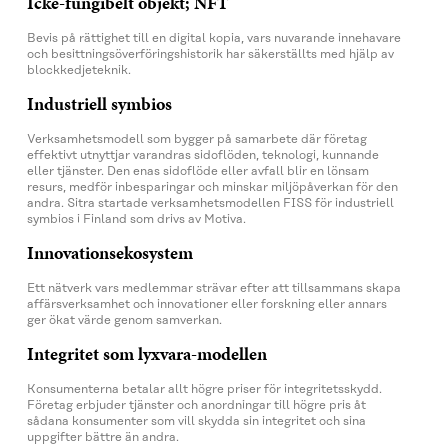
Icke-fungibelt objekt; NFT
Bevis på rättighet till en digital kopia, vars nuvarande innehavare
och besittningsöverföringshistorik har säkerställts med hjälp av
blockkedjeteknik.
Industriell symbios
Verksamhetsmodell som bygger på samarbete där företag
effektivt utnyttjar varandras sidoflöden, teknologi, kunnande
eller tjänster. Den enas sidoflöde eller avfall blir en lönsam
resurs, medför inbesparingar och minskar miljöpåverkan för den
andra. Sitra startade verksamhetsmodellen FISS för industriell
symbios i Finland som drivs av Motiva.
Innovationsekosystem
Ett nätverk vars medlemmar strävar efter att tillsammans skapa
affärsverksamhet och innovationer eller forskning eller annars
ger ökat värde genom samverkan.
Integritet som lyxvara-modellen
Konsumenterna betalar allt högre priser för integritetsskydd.
Företag erbjuder tjänster och anordningar till högre pris åt
sådana konsumenter som vill skydda sin integritet och sina
uppgifter bättre än andra.