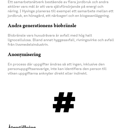
Ett samarbetsnätverk bestående av flera jordbruk och andra
aktörer vars mål är att vara självförsörjande på energi och
näring. I Hyvinge planeras till exempel ett samarbete mellan ett
jordbruk, en hönsgård, ett närbageri och en biogasanläggning.
Andra generationens biobränsle
Biobränsle vars huvudråvara är avfall med hög halt
lignocellulosa. Bland annat hyggesavfall, rivningsvirke och avfall
från livsmedelsindustrin.
Anonymisering
En process där uppgifter ändras så att ingen, inklusive den
personuppgiftsansvarige, inte kan identifiera den person till
vilken uppgifterna anknyter direkt eller indirekt.
#
Återställning