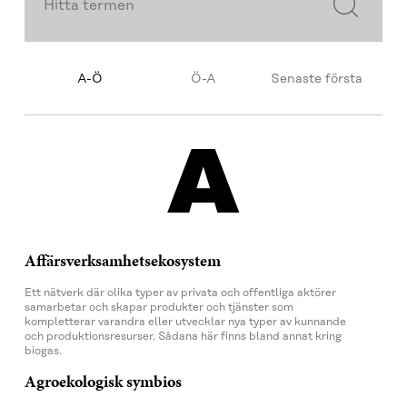
Ordna
order
A-Ö
Ö-A
Senaste första
A
Affärsverksamhetsekosystem
Ett nätverk där olika typer av privata och offentliga aktörer
samarbetar och skapar produkter och tjänster som
kompletterar varandra eller utvecklar nya typer av kunnande
och produktionsresurser. Sådana här finns bland annat kring
biogas.
Agroekologisk symbios