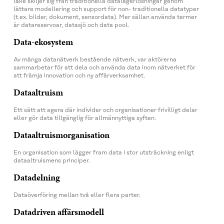
lake skiljer sig från traditionella datalagerlösningar genom
lättare modellering och support för non- traditionella datatyper
(t.ex. bilder, dokument, sensordata). Mer sällan använda termer
är datareservoar, datasjö och data pool.
Data-ekosystem
Av många datanätverk bestående nätverk, var aktörerna
sammarbetar för att dela och använda data inom nätverket för
att främja innovation och ny affärverksamhet.
Dataaltruism
Ett sätt att agera där individer och organisationer frivilligt delar
eller gör data tillgänglig för allmännyttiga syften.
Dataaltruismorganisation
En organisation som lägger fram data i stor utsträckning enligt
dataaltruismens principer.
Datadelning
Dataöverföring mellan två eller flera parter.
Datadriven affärsmodell