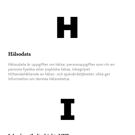
H
Hälsodata
Hälsodata är uppgifter om hälsa: personuppgifter som rör en
persons fysiska eller psykiska hälsa, inbegripet
tillhandahållande av hälso- och sjukvårdstjänster, vilka ger
information om dennes hälsostatus.
I