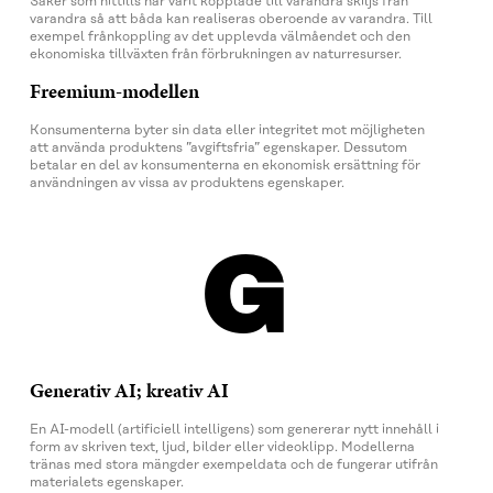
Saker som hittills har varit kopplade till varandra skiljs från
varandra så att båda kan realiseras oberoende av varandra. Till
exempel frånkoppling av det upplevda välmåendet och den
ekonomiska tillväxten från förbrukningen av naturresurser.
Freemium-modellen
Konsumenterna byter sin data eller integritet mot möjligheten
att använda produktens ”avgiftsfria” egenskaper. Dessutom
betalar en del av konsumenterna en ekonomisk ersättning för
användningen av vissa av produktens egenskaper.
G
Generativ AI; kreativ AI
En AI-modell (artificiell intelligens) som genererar nytt innehåll i
form av skriven text, ljud, bilder eller videoklipp. Modellerna
tränas med stora mängder exempeldata och de fungerar utifrån
materialets egenskaper.