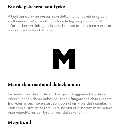
Kunskapsbaserat samtycke
Viljeyttrande av en person som deltar i en undersökning och
godkänner en åtgärd eller undersökning när personen fått
information om deltagande och risker på ett sätt som han eller
hon kan ta emot och förstå.
M
Människoorienterad dataekonomi
En modell som identifierar vilken grundläggande betydelse
människor och deras behov har för en fungerande dataekonomi.
Individerna ses inte enbart som objekt om vilka data samlas in,
utan som aktiva deltagare, vars individuella, berättigade behov
man respekterar och lyssnar på i dataekonomin.
Megatrend