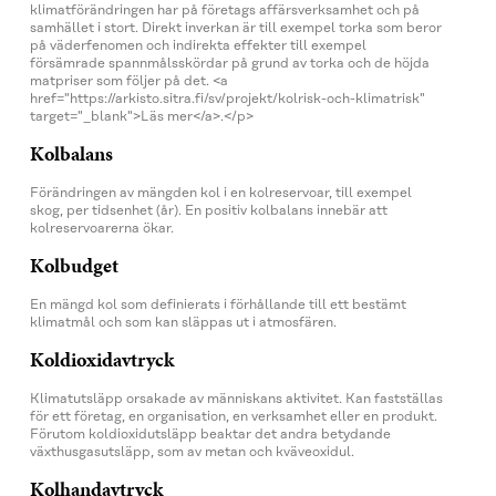
klimatförändringen har på företags affärsverksamhet och på
samhället i stort. Direkt inverkan är till exempel torka som beror
på väderfenomen och indirekta effekter till exempel
försämrade spannmålsskördar på grund av torka och de höjda
matpriser som följer på det. <a
href="https://arkisto.sitra.fi/sv/projekt/kolrisk-och-klimatrisk"
target="_blank">Läs mer</a>.</p>
Kolbalans
Förändringen av mängden kol i en kolreservoar, till exempel
skog, per tidsenhet (år). En positiv kolbalans innebär att
kolreservoarerna ökar.
Kolbudget
En mängd kol som definierats i förhållande till ett bestämt
klimatmål och som kan släppas ut i atmosfären.
Koldioxidavtryck
Klimatutsläpp orsakade av människans aktivitet. Kan fastställas
för ett företag, en organisation, en verksamhet eller en produkt.
Förutom koldioxidutsläpp beaktar det andra betydande
växthusgasutsläpp, som av metan och kväveoxidul.
Kolhandavtryck