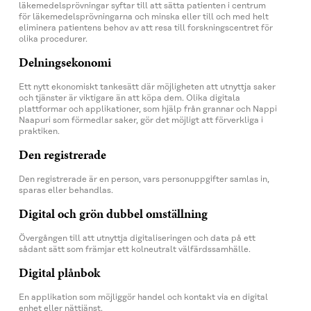
läkemedelsprövningar syftar till att sätta patienten i centrum
för läkemedelsprövningarna och minska eller till och med helt
eliminera patientens behov av att resa till forskningscentret för
olika procedurer.
Delningsekonomi
Ett nytt ekonomiskt tankesätt där möjligheten att utnyttja saker
och tjänster är viktigare än att köpa dem. Olika digitala
plattformar och applikationer, som hjälp från grannar och Nappi
Naapuri som förmedlar saker, gör det möjligt att förverkliga i
praktiken.
Den registrerade
Den registrerade är en person, vars personuppgifter samlas in,
sparas eller behandlas.
Digital och grön dubbel omställning
Övergången till att utnyttja digitaliseringen och data på ett
sådant sätt som främjar ett kolneutralt välfärdssamhälle.
Digital plånbok
En applikation som möjliggör handel och kontakt via en digital
enhet eller nättjänst.