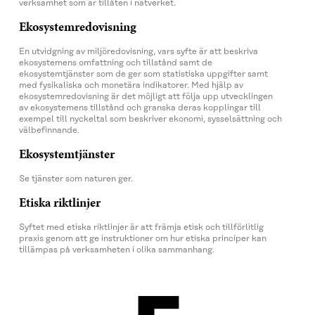
verksamhet som är tillåten i nätverket.
Ekosystemredovisning
En utvidgning av miljöredovisning, vars syfte är att beskriva
ekosystemens omfattning och tillstånd samt de
ekosystemtjänster som de ger som statistiska uppgifter samt
med fysikaliska och monetära indikatorer. Med hjälp av
ekosystemredovisning är det möjligt att följa upp utvecklingen
av ekosystemens tillstånd och granska deras kopplingar till
exempel till nyckeltal som beskriver ekonomi, sysselsättning och
välbefinnande.
Ekosystemtjänster
Se tjänster som naturen ger.
Etiska riktlinjer
Syftet med etiska riktlinjer är att främja etisk och tillförlitlig
praxis genom att ge instruktioner om hur etiska principer kan
tillämpas på verksamheten i olika sammanhang.