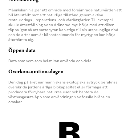
Människan hjälper ett område med försämrade naturvärden att
bli återställt mot sitt naturliga tillstånd genom aktiva
restaurerings-, reparations- och vårdåtgärder. Till exempel
skulle återställning av en dränerad myr börja med att diken
täpps igen så att vattenytan kan stiga till sin ursprungliga nivå
och de arter som är kännetecknande för myrtypen kan börja
återhämta sig.
Öppen data
Data som vem som helst kan använda och dela.
Överkonsumtionsdagen
Den dag på året när människans ekologiska avtryck beräknas
överskrida jordens årliga biokapacitet eller förmåga att
producera förnybara naturresurser och hantera de
växthusgasutsläpp som användningen av fossila bränslen
orsakar.
B