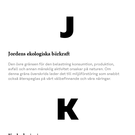
J
Jordens ekologiska bärkraft
Den övre gränsen för den belastning konsumtion, produktion,
avfall och annan mänsklig aktivitet orsakar på naturen. Om
denna gräns överskrids leder det till miljöförstöring som snabbt
också återspeglas på vårt välbefinnande och våra näringar.
K