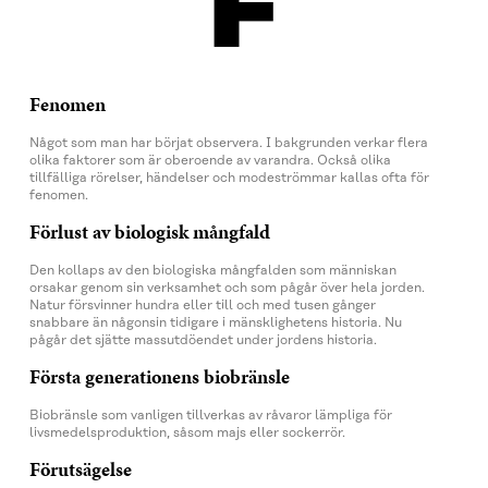
F
Fenomen
Något som man har börjat observera. I bakgrunden verkar flera
olika faktorer som är oberoende av varandra. Också olika
tillfälliga rörelser, händelser och modeströmmar kallas ofta för
fenomen.
Förlust av biologisk mångfald
Den kollaps av den biologiska mångfalden som människan
orsakar genom sin verksamhet och som pågår över hela jorden.
Natur försvinner hundra eller till och med tusen gånger
snabbare än någonsin tidigare i mänsklighetens historia. Nu
pågår det sjätte massutdöendet under jordens historia.
Första generationens biobränsle
Biobränsle som vanligen tillverkas av råvaror lämpliga för
livsmedelsproduktion, såsom majs eller sockerrör.
Förutsägelse