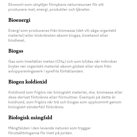
Ekonomi som utnyttjar förnybara naturresurser för att
producera mat, energi, produkter och tjänster.
Bioenergi
Energi som produceras från biomassa (det vill säga organiskt
material) eller biobränslen såsom biogas, bioetanol eller
biodiesel.
Biogas
Gas som innehåller metan (CH4) och som bildas när mikrober
bryter ner organiskt material såsom gödsel eller slam från
avloppsreningsverk i syrefria förhållanden.
Biogen koldioxid
Koldioxid som frigörs när biologiskt material, dvs. biomassa eller
dess derivat förbränns eller förmultnar. Exempel på detta är
koldioxid, som frigörs när trä och biogas som uppkommit genom
biologiskt sönderfall förbränns.
Biologisk mångfald
Mångfalden i den levande naturen som tryggar
förutsättningarna för livet på jorden.