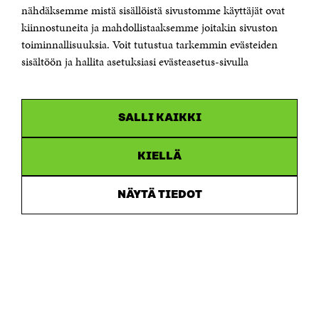
Östersjögatan 11–13, PB 160,
nähdäksemme mistä sisällöistä sivustomme käyttäjät ovat
00181 Helsingfors
kiinnostuneita ja mahdollistaaksemme joitakin sivuston
Tfn +358 294 618 991
toiminnallisuuksia. Voit tutustua tarkemmin evästeiden
Personalens e-postadresser har formen:
sisältöön ja hallita asetuksiasi evästeasetus-sivulla
fornamn.efternamn@sitra.fi
KANALER
SALLI KAIKKI
Facebook
Öppnas
i
Linkedin
ett
KIELLÄ
Öppnas
nytt
i
fönster
Youtube
ett
Öppnas
NÄYTÄ TIEDOT
nytt
i
fönster
Instagram
ett
Öppnas
nytt
i
fönster
ett
nytt
fönster