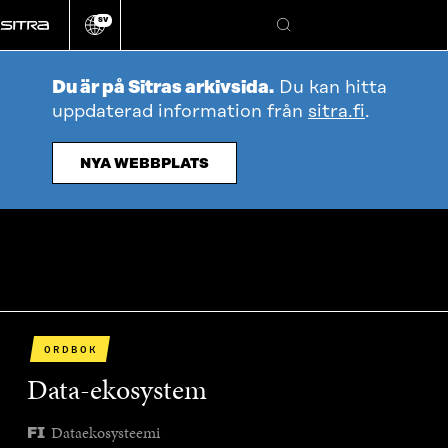
Gå
SV
direkt
Ändra
Sök
webbplatsens
till
språk
innehållet
Du är på Sitras arkivsida.
Du kan hitta
uppdaterad information från
sitra.fi
.
NYA WEBBPLATS
ORDBOK
Data-ekosystem
Dataekosysteemi
FI