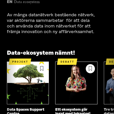
Data ecosystem
EN
Av många datanätverk bestående nätverk,
var aktörerna sammarbetar för att dela
och använda data inom nätverket för att
främja innovation och ny affärverksamhet.
Data-ekosystem nämnt!
PROJEKT
DEBATT
D
Data Spaces Support
Ett ekosystem gör
Tre t
Centre
inget med teknologi
datae