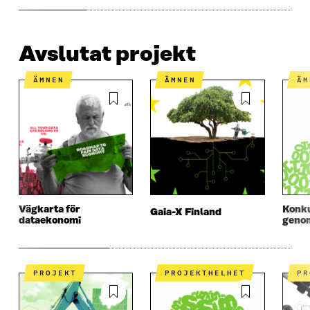
Avslutat projekt
ÄMNEN
ÄMNEN
Ä
Vägkarta för
Konku
Gaia-X Finland
dataekonomi
geno
PROJEKT
PROJEKTHELHET
P