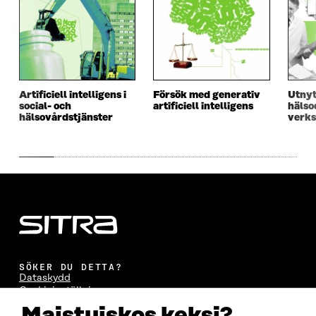
Artificiell intelligens i
Försök med generativ
Utnyt
social- och
artificiell intelligens
hälso
hälsovårdstjänster
verk
SÖKER DU DETTA?
Dataskydd
Cookieinställningar
Rapporteringskanal
Maistuiskos keksi?
Tillgänglighetsutredning