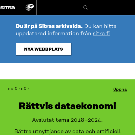
Gå
SV
direkt
Ändra
Sök
webbplatsens
till
språk
innehållet
Du är på Sitras arkivsida.
Du kan hitta
uppdaterad information från
sitra.fi
.
NYA WEBBPLATS
Innehållsförteckning
Öppna
DU ÄR HÄR
Rättvis dataekonomi
Avslutat tema 2018–2024.
Bättre utnyttjande av data och artificiell