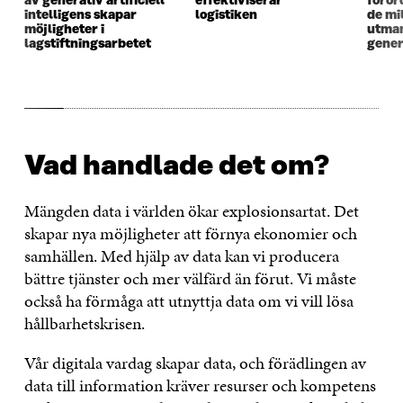
av generativ artificiell
effektiviserar
föror
intelligens skapar
logistiken
de mi
möjligheter i
utma
lagstiftningsarbetet
gener
Vad handlade det om?
Mängden data i världen ökar explosionsartat. Det
skapar nya möjligheter att förnya ekonomier och
samhällen. Med hjälp av data kan vi producera
bättre tjänster och mer välfärd än förut. Vi måste
också ha förmåga att utnyttja data om vi vill lösa
hållbarhetskrisen.
Vår digitala vardag skapar data, och förädlingen av
data till information kräver resurser och kompetens