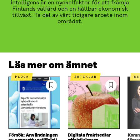
intelligens är en nyckelfaktor för att främja
Finlands välfärd och en hållbar ekonomisk
tillväxt. Ta del av vårt tidigare arbete inom
området.
LÄS MER OM ÄMNET
VAD HANDLADE DET OM?
PR
Läs mer om ämnet
PLOCK
ARTIKLAR
D
Försök: Användningen
Digitala fraktsedlar
Komm