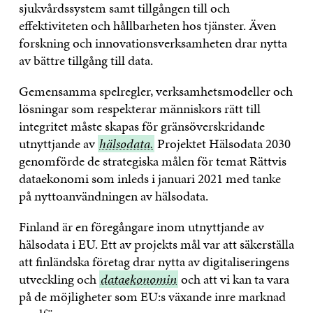
sjukvårdssystem samt tillgången till och
effektiviteten och hållbarheten hos tjänster. Även
forskning och innovationsverksamheten drar nytta
av bättre tillgång till data.
Gemensamma spelregler, verksamhetsmodeller och
lösningar som respekterar människors rätt till
integritet måste skapas för gränsöverskridande
utnyttjande av
hälsodata.
hälsodata.
Projektet Hälsodata 2030
genomförde de strategiska målen för temat Rättvis
dataekonomi som inleds i januari 2021 med tanke
på nyttoanvändningen av hälsodata.
Finland är en föregångare inom utnyttjande av
hälsodata i EU. Ett av projekts mål var att säkerställa
att finländska företag drar nytta av digitaliseringens
utveckling och
dataekonomin
dataekonomin
och att vi kan ta vara
på de möjligheter som EU:s växande inre marknad