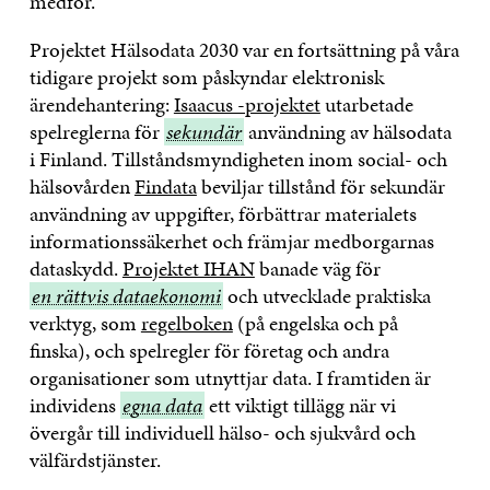
medför.
Projektet Hälsodata 2030 var en fortsättning på våra
tidigare projekt som påskyndar elektronisk
ärendehantering:
Isaacus -projektet
utarbetade
spelreglerna
för
<span
sekundär
användning av hälsodata
i Finland.
Tillståndsmyndigheten inom social- och
class="cf0">sekundär
hälsovården
Findata
beviljar tillstånd för sekundär
användning av uppgifter, förbättrar materialets
informationssäkerhet och främjar medborgarnas
dataskydd.
Projektet IHAN
banade väg för
en
en rättvis dataekonomi
och utvecklade praktiska
rättvis
verktyg, som
regelboken
(på engelska och på
dataekonomi
finska), och spelregler för företag och andra
organisationer som utnyttjar data. I framtiden är
individens
egna
egna data
ett viktigt tillägg när vi
övergår till individuell hälso- och sjukvård och
data
välfärdstjänster.