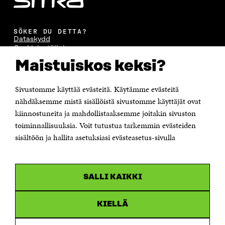
SÖKER DU DETTA?
Dataskydd
Cookieinställningar
Rapporteringskanal
Maistuiskos keksi?
Tillgänglighetsutredning
Beskrivning av handlingsoffentligheten
Sitra's digitala kommunikation och webbtjänster
Sivustomme käyttää evästeitä. Käytämme evästeitä
nähdäksemme mistä sisällöistä sivustomme käyttäjät ovat
kiinnostuneita ja mahdollistaaksemme joitakin sivuston
KONTAKTA OSS
Jubileumsfonden för Finlands självständighet Sitra
toiminnallisuuksia. Voit tutustua tarkemmin evästeiden
Östersjögatan 11–13, PB 160,
sisältöön ja hallita asetuksiasi evästeasetus-sivulla
00181 Helsingfors
Tfn +358 294 618 991
Personalens e-postadresser har formen:
fornamn.efternamn@sitra.fi
SALLI KAIKKI
KANALER
KIELLÄ
Facebook
Öppnas