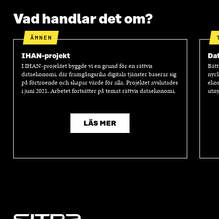
Vad handlar det om?
ÄMNEN
IHAN-projekt
Dat
I IHAN-projektet byggde vi en grund för en rättvis
Bätt
dataekonomi, där framgångsrika digitala tjänster baserar sig
nyck
på förtroende och skapar värde för alla. Projektet avslutades
ekon
i juni 2021. Arbetet fortsätter på temat rättvis dataekonomi.
utny
LÄS MER