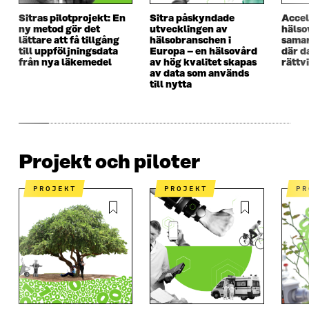
Sitras pilotprojekt: En
Sitra påskyndade
Accel
ny metod gör det
utvecklingen av
hälso
lättare att få tillgång
hälsobranschen i
samar
till uppföljningsdata
Europa – en hälsovård
där d
från nya läkemedel
av hög kvalitet skapas
rättv
av data som används
till nytta
Projekt och piloter
PROJEKT
PROJEKT
P