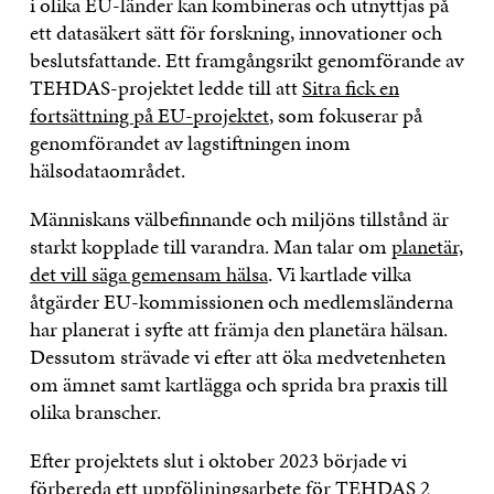
i olika EU-länder kan kombineras och utnyttjas på
ett datasäkert sätt för forskning, innovationer och
beslutsfattande. Ett framgångsrikt genomförande av
TEHDAS-projektet ledde till att
Sitra fick en
fortsättning på EU-projektet
, som fokuserar på
genomförandet av lagstiftningen inom
hälsodataområdet.
Människans välbefinnande och miljöns tillstånd är
starkt kopplade till varandra. Man talar om
planetär,
det vill säga gemensam hälsa
. Vi kartlade vilka
åtgärder EU-kommissionen och medlemsländerna
har planerat i syfte att främja den planetära hälsan.
Dessutom strävade vi efter att öka medvetenheten
om ämnet samt kartlägga och sprida bra praxis till
olika branscher.
Efter projektets slut i oktober 2023 började vi
förbereda ett uppföljningsarbete för TEHDAS 2