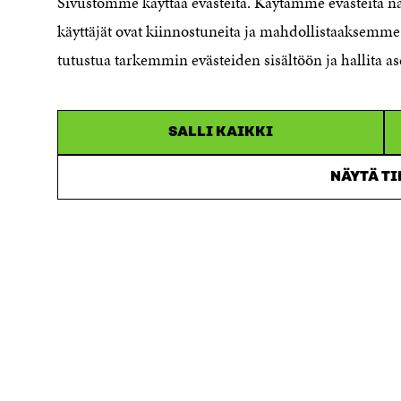
Sivustomme käyttää evästeitä. Käytämme evästeitä 
Cookieinställningar
käyttäjät ovat kiinnostuneita ja mahdollistaaksemme 
Rapporteringskanal
tutustua tarkemmin evästeiden sisältöön ja hallita as
Tillgänglighetsutredning
Beskrivning av
handlingsoffentligheten
SALLI KAIKKI
Sitra's digitala kommunikation och
webbtjänster
NÄYTÄ T