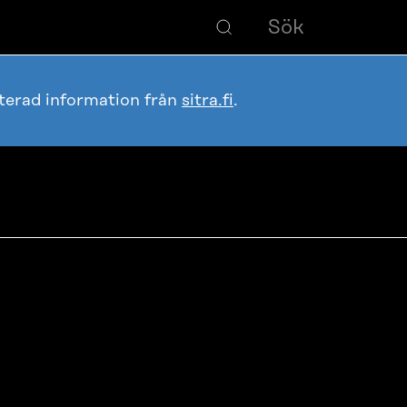
terad information från
sitra.fi
.