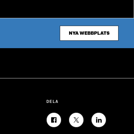
NYA WEBBPLATS
DELA
D
D
D
E
E
E