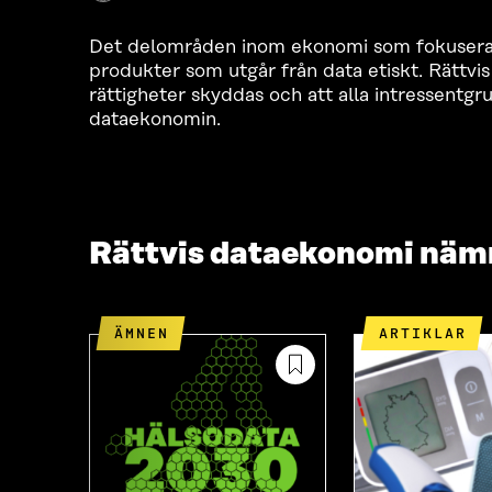
Det delområden inom ekonomi som fokuserar 
produkter som utgår från data etiskt. Rättvis
rättigheter skyddas och att alla intressentg
dataekonomin.
Rättvis dataekonomi näm
ÄMNEN
ARTIKLAR