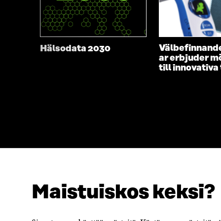
Välbefinnand
Hälsodata 2030
ar erbjuder m
till innovativa
Maistuiskos keksi?
SÖKER DU DETTA?
Dataskydd