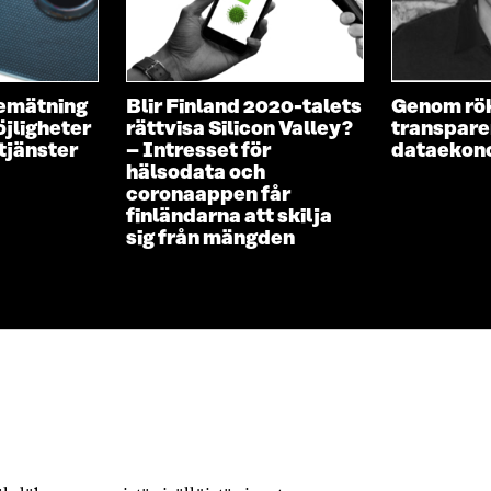
emätning
Blir Finland 2020-talets
Genom rö
öjligheter
rättvisa Silicon Valley?
transparen
 tjänster
– Intresset för
dataekon
hälsodata och
coronaappen får
finländarna att skilja
sig från mängden
KONTAKTA OSS
Jubileumsfonden för Finlands