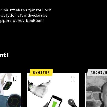
på att skapa tjänster och
 betyder att individernas
ruppers behov beaktas i
nt!
NYHETER
ARCHIV