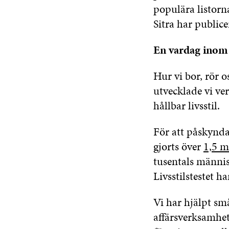
populära listorn
Sitra har publice
En vardag inom 
Hur vi bor, rör o
utvecklade vi ve
hållbar livsstil.
För att påskynda 
gjorts över
1,5 m
tusentals männis
Livsstilstestet h
Vi har hjälpt sm
affärsverksamhet