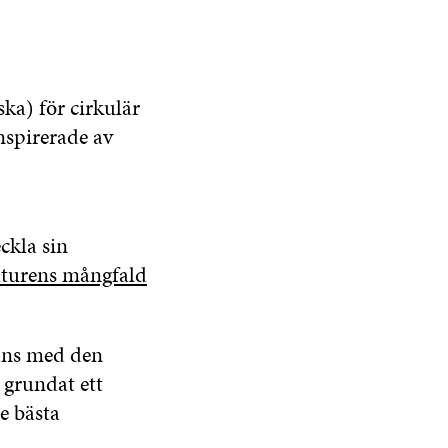
ska) för cirkulär
nspirerade av
ckla sin
turens mångfald
mans med den
 grundat ett
e bästa