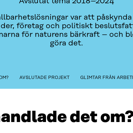
Avslutat tema 2018–2024
llbarhetslösningar var att påskynda 
ider, företag och politiskt beslutsfa
marna för naturens bärkraft – och 
göra det.
Innehållsförteckning
OM?
AVSLUTADE PROJEKT
GLIMTAR FRÅN ARBET
GLIMTAR FRÅN ARBETET
KONTAKTA OSS
handlade det om