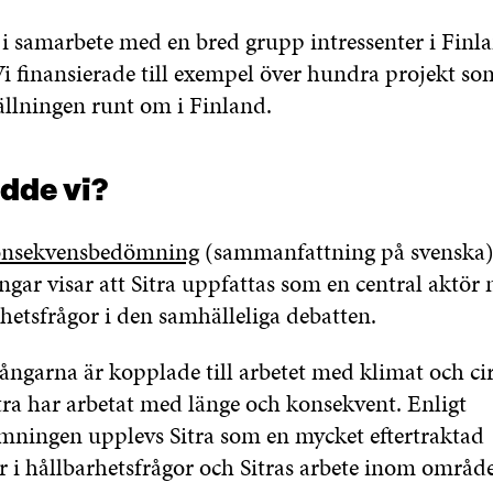
 i samarbete med en bred grupp intressenter i Finl
 Vi finansierade till exempel över hundra projekt s
llningen runt om i Finland.
dde vi?
onsekvensbedömning
(sammanfattning på svenska)
gar visar att Sitra uppfattas som en central aktör n
rhetsfrågor i den samhälleliga debatten.
ångarna är kopplade till arbetet med klimat och c
a har arbetat med länge och konsekvent. Enligt
ningen upplevs Sitra som en mycket eftertraktad
 i hållbarhetsfrågor och Sitras arbete inom områd