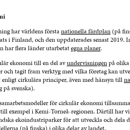
mi
ning har världens första
nationella färdplan
(på fin
ts i Finland, och den uppdaterades senast 2019. I
n har flera länder utarbetat
egna planer
.
ulär ekonomi till en del av
undervisningen
på olika
r och tagit fram verktyg med vilka företag kan utve
 enligt cirkulära principer, även med hänsyn till
na
 på svenska).
t samarbetsmodeller för cirkulär ekonomi tillsam
 till exempel i Kemi-Torneå-regionen. Därtill har vi
ändska ekoindustriparker för att utveckla och dela d
ellerna
(på finska) i olika delar av landet.