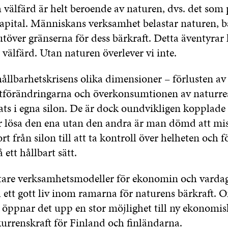
välfärd är helt beroende av naturen, dvs. det som
kapital. Människans verksamhet belastar naturen, 
 utöver gränserna för dess bärkraft. Detta äventyrar
välfärd. Utan naturen överlever vi inte.
ållbarhetskrisens olika dimensioner – förlusten av
tförändringarna och överkonsumtionen av naturres
ats i egna silon. De är dock oundvikligen kopplade 
 lösa den ena utan den andra är man dömd att mis
rt från silon till att ta kontroll över helheten och f
 ett hållbart sätt.
are verksamhetsmodeller för ekonomin och vardagen
l ett gott liv inom ramarna för naturens bärkraft. O
öppnar det upp en stor möjlighet till ny ekonomi
urrenskraft för Finland och finländarna.