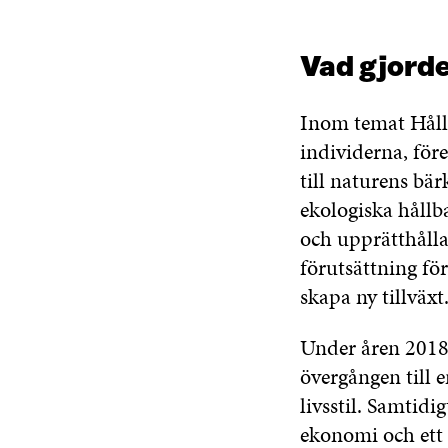
Vad gjorde
Inom temat Hållb
individerna, för
till naturens bär
ekologiska hållb
och upprätthålla
förutsättning fö
skapa ny tillväxt
Under åren 2018
övergången till 
livsstil. Samtidi
ekonomi och ett g