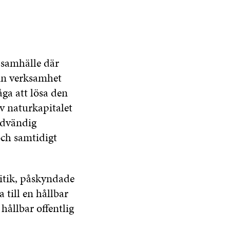
 samhälle där
sin verksamhet
åga att lösa den
av naturkapitalet
ödvändig
och samtidigt
itik, påskyndade
till en hållbar
hållbar offentlig