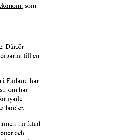
r ekonomi
som
r. Därför
rgarna till en
m i Finland har
ssutom har
förnyade
ka länder.
nsumentinriktad
ioner och