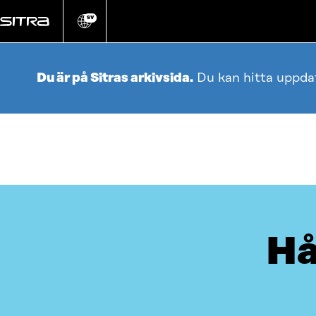
Gå
direkt
SV
Ändra
webbplatsens
till
språk
innehållet
Du är på Sitras arkivsida.
Du kan hitta uppda
Hå