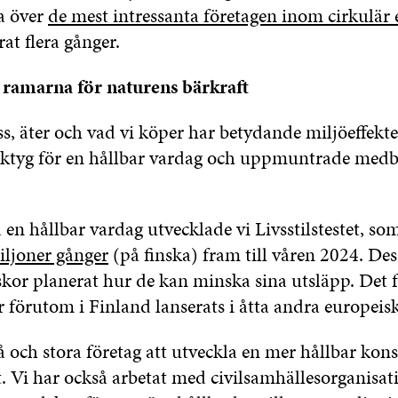
a över
de mest intressanta företagen inom cirkulä
rat flera gånger.
ramarna för naturens bärkraft
ss, äter och vad vi köper har betydande miljöeffekte
rktyg för en hållbar vardag och uppmuntrade medbo
en hållbar vardag utvecklade vi Livsstilstestet, so
iljoner gånger
(på finska) fram till våren 2024. De
kor planerat hur de kan minska sina utsläpp. Det 
ar förutom i Finland lanserats i åtta andra europeis
å och stora företag att utveckla en mer hållbar ko
. Vi har också arbetat med civilsamhällesorganisat