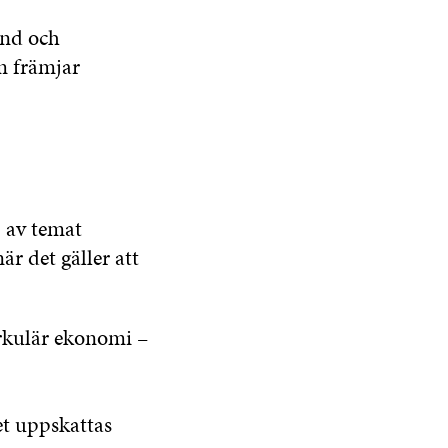
and och
om främjar
 av temat
är det gäller att
irkulär ekonomi –
et uppskattas