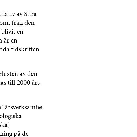
tiativ
av Sitra
nomi från den
 blivit en
a är en
dda tidskriften
rlusten av den
s till 2000 års
affärsverksamhet
ologiska
ska)
tning på de