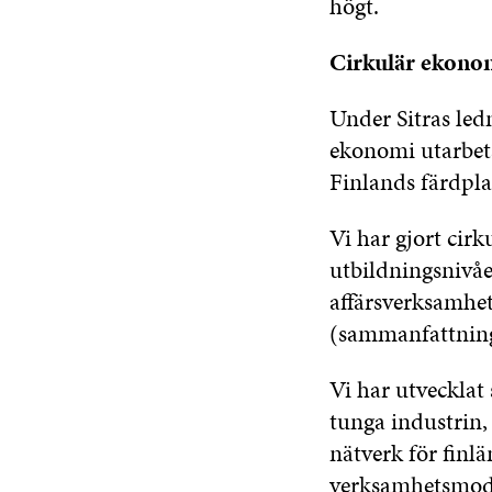
högt.
Cirkulär ekono
Under Sitras led
ekonomi utarbeta
Finlands färdpla
Vi har gjort cirk
utbildningsnivåe
affärsverksamhet
(sammanfattning
Vi har utveckla
tunga industrin,
nätverk för finl
verksamhetsmod