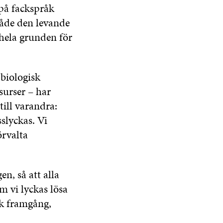
 på fackspråk
både den levande
 hela grunden för
 biologisk
urser – har
till varandra:
slyckas. Vi
örvalta
, så att alla
m vi lyckas lösa
sk framgång,