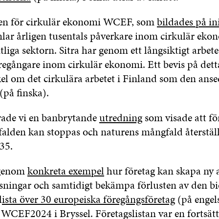
en för cirkulär ekonomi WCEF, som
bildades på ini
lar årligen tusentals påverkare inom cirkulär eko
tliga sektorn. Sitra har genom ett långsiktigt arbete
öregångare inom cirkulär ekonomi. Ett bevis på dett
el om det cirkulära arbetet i Finland som den anse
(på finska).
rade vi en banbrytande
utredning
som visade att fö
alden kan stoppas och naturens mångfald återställa
35.
 genom
konkreta exempel
hur företag kan skapa ny 
sningar och samtidigt bekämpa förlusten av den bi
l
ista över 30 europeiska föregångsföretag
(på engel
 WCEF2024 i Bryssel. Företagslistan var en fortsät