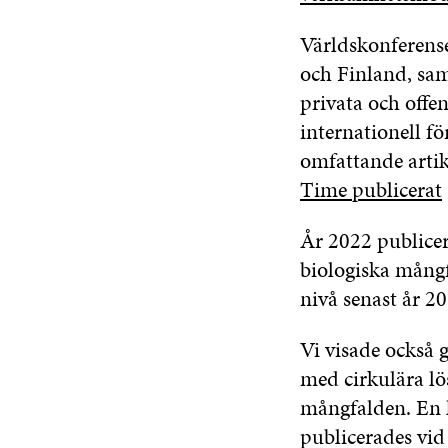
Världskonferens
och Finland, sam
privata och offen
internationell f
omfattande artik
Time publicerat
År 2022 publice
biologiska mångf
nivå senast år 20
Vi visade också
med cirkulära lö
mångfalden. En 
publicerades vid