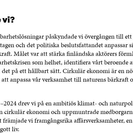
 vi?
arhetslösningar påskyndade vi övergången till ett
etagen och det politiska beslutsfattandet anpassar 
kraft. Målet var att stärka finländska aktörers förm
arhetskrisen som helhet, identifiera vårt beroende 
 det på ett hållbart sätt. Cirkulär ekonomi är en n
r att anpassa vår verksamhet till naturens bärkraft 
.
–2024 drev vi på en ambitiös klimat- och naturpol
en cirkulär ekonomi och uppmuntrade medborgarna 
gt främjade vi framgångsrika affärsverksamheter, en 
ott liv.