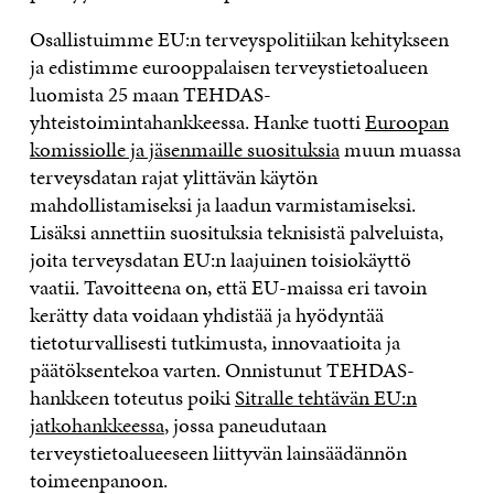
Osallistuimme EU:n terveyspolitiikan kehitykseen
ja edistimme eurooppalaisen terveystietoalueen
luomista 25 maan TEHDAS-
yhteistoimintahankkeessa. Hanke tuotti
Euroopan
komissiolle ja jäsenmaille suosituksia
muun muassa
terveysdatan rajat ylittävän käytön
mahdollistamiseksi ja laadun varmistamiseksi.
Lisäksi annettiin suosituksia teknisistä palveluista,
joita terveysdatan EU:n laajuinen toisiokäyttö
vaatii. Tavoitteena on, että EU-maissa eri tavoin
kerätty data voidaan yhdistää ja hyödyntää
tietoturvallisesti tutkimusta, innovaatioita ja
päätöksentekoa varten. Onnistunut TEHDAS-
hankkeen toteutus poiki
Sitralle tehtävän EU:n
jatkohankkeessa
, jossa paneudutaan
terveystietoalueeseen liittyvän lainsäädännön
toimeenpanoon.