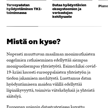
Terveysdatan
Dataa hyödyntävien
Plane
hyödyntäminen TKI-
ekosysteemien ja
toiminnassa
verkostojen
kehitysaste
Mistä on kyse?
Nopeasti muuttuvan maailman monimutkaisten
ongelmien ratkaiseminen edellyttää aiempaa
monipuolisempaa yhteistyötä. Esimerkiksi covid-
19-kriisi korosti eurooppalaisten yhteistyön ja
tiedon jakamisen merkitystä. Luottamus datan
hyödyntämiseen maiden välillä edellyttää
läpinäkyvyyttä, toimivia viitekehyksiä ja yhteistä
säätelyä.
Euroopan unionin datastrategiassa kuvattu