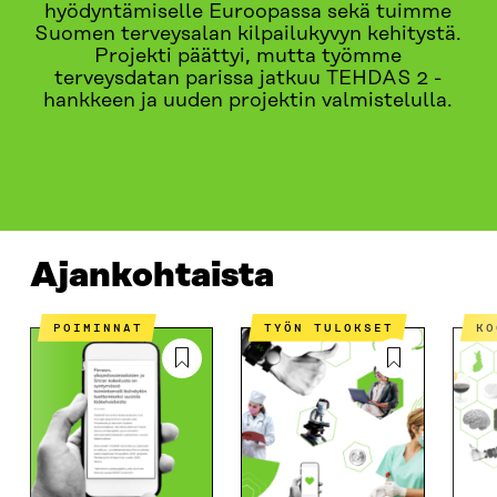
hyödyntämiselle Euroopassa sekä tuimme
Suomen terveysalan kilpailukyvyn kehitystä.
Projekti päättyi, mutta työmme
terveysdatan parissa jatkuu TEHDAS 2 -
hankkeen ja uuden projektin valmistelulla.
AJANKOHTAISTA
HANKKEET
MISTÄ ON KYSE?
Ajankohtaista
POIMINNAT
TYÖN TULOKSET
K