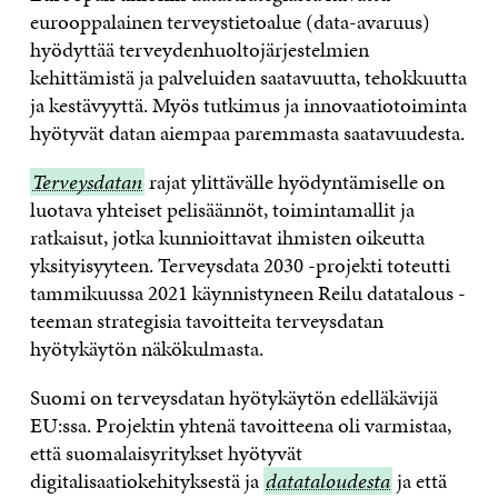
eurooppalainen terveystietoalue (data-avaruus)
hyödyttää terveydenhuoltojärjestelmien
kehittämistä ja palveluiden saatavuutta, tehokkuutta
ja kestävyyttä. Myös tutkimus ja innovaatiotoiminta
hyötyvät datan aiempaa paremmasta saatavuudesta.
Terveysdatan
Terveysdatan
rajat ylittävälle hyödyntämiselle on
luotava yhteiset pelisäännöt, toimintamallit ja
ratkaisut, jotka kunnioittavat ihmisten oikeutta
yksityisyyteen. Terveysdata 2030 -projekti toteutti
tammikuussa 2021 käynnistyneen Reilu datatalous -
teeman strategisia tavoitteita terveysdatan
hyötykäytön näkökulmasta.
Suomi on terveysdatan hyötykäytön edelläkävijä
EU:ssa. Projektin yhtenä tavoitteena oli varmistaa,
että suomalaisyritykset hyötyvät
digitalisaatiokehityksestä ja
datataloudesta
datataloudesta
ja että