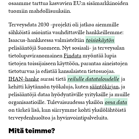
osaamme tarttua kasvavien EU:n sisämarkkinoiden
tuomiin mahdollisuuksiin.
Terveysdata 2030 -projekti oli jatkoa aiemmille
sähköistä asiointia vauhdittaville hankkeillemme:
Isaacus-hankkeessa valmisteltiin
toisiokäytön
toisiokäytön
pelisääntöjä Suomeen. Nyt sosiaali- ja terveysalan
tietolupaviranomainen
Findata
myöntää lupia
tietojen toissijaiseen käyttöön, parantaa aineistojen
tietoturvaa ja edistää kansalaisten tietosuojaa.
IHAN-hanke
aurasi tietä
reilulle
reilulle datataloudelle
ja
kehitti käytännön työkaluja, kuten
datataloudelle
sääntökirjan
, ja
pelisääntöjä dataa hyödyntäville yrityksille ja muille
organisaatioille. Tulevaisuudessa yksilön
oma
oma data
on tärkeä lisä, kun siirrymme kohti yksilölähtöistä
data
terveydenhuoltoa ja hyvinvointipalveluita.
Mitä teimme?