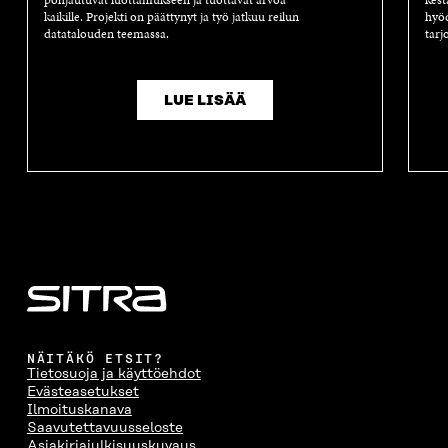
pohjautuvat luottamukseen ja tuottavat arvoa
kest
kaikille. Projekti on päättynyt ja työ jatkuu reilun
hyöd
datatalouden teemassa.
tarj
LUE LISÄÄ
NÄITÄKÖ ETSIT?
Tietosuoja ja käyttöehdot
Evästeasetukset
Ilmoituskanava
Saavutettavuusseloste
Asiakirjajulkisuuskuvaus