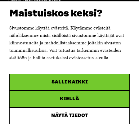
Sitran digitaalinen viestintä ja verkkopalvelut
Maistuiskos keksi?
OTA YHTEYTTÄ
Sivustomme käyttää evästeitä. Käytämme evästeitä
Suomen itsenäisyyden juhlarahasto Sitra
Itämerenkatu 11-13, PL 160,
nähdäksemme mistä sisällöistä sivustomme käyttäjät ovat
00181 Helsinki
kiinnostuneita ja mahdollistaaksemme joitakin sivuston
Puhelin +358 294 618 991
toiminnallisuuksia. Voit tutustua tarkemmin evästeiden
Sähköpostiosoite
sisältöön ja hallita asetuksiasi evästeasetus-sivulla
etunimi.sukunimi@sitra.fi tai sitra@sitra.fi
Saapumisohjeet
Y-tunnus 0202132-3
SALLI KAIKKI
OLEMME NÄISSÄ SOMEISSA
KIELLÄ
Facebook
Avautuu
uudessa
NÄYTÄ TIEDOT
Linkedin
ikkunassa
Avautuu
uudessa
Youtube
ikkunassa
Avautuu
uudessa