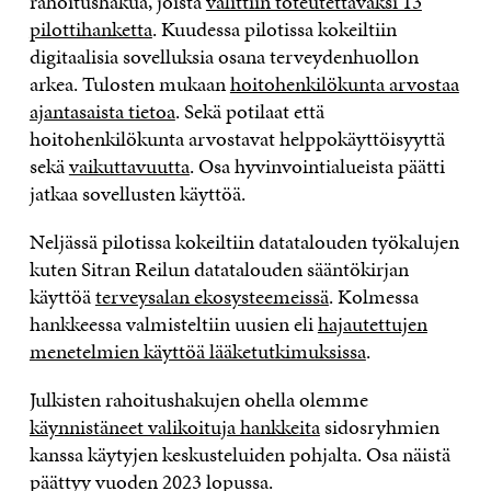
rahoitushakua, joista
valittiin toteutettavaksi 13
pilottihanketta
. Kuudessa pilotissa kokeiltiin
digitaalisia sovelluksia osana terveydenhuollon
arkea. Tulosten mukaan
hoitohenkilökunta arvostaa
ajantasaista tietoa
. Sekä potilaat että
hoitohenkilökunta arvostavat helppokäyttöisyyttä
sekä
vaikuttavuutta
. Osa hyvinvointialueista päätti
jatkaa sovellusten käyttöä.
Neljässä pilotissa kokeiltiin datatalouden työkalujen
kuten Sitran Reilun datatalouden sääntökirjan
käyttöä
terveysalan ekosysteemeissä
. Kolmessa
hankkeessa valmisteltiin uusien eli
hajautettujen
menetelmien käyttöä lääketutkimuksissa
.
Julkisten rahoitushakujen ohella olemme
käynnistäneet valikoituja hankkeita
sidosryhmien
kanssa käytyjen keskusteluiden pohjalta. Osa näistä
päättyy vuoden 2023 lopussa.