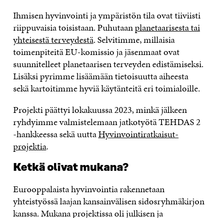
Ihmisen hyvinvointi ja ympäristön tila ovat tiiviisti
riippuvaisia toisistaan. Puhutaan
planetaarisesta tai
yhteisestä terveydestä
. Selvitimme, millaisia
toimenpiteitä EU-komissio ja jäsenmaat ovat
suunnitelleet planetaarisen terveyden edistämiseksi.
Lisäksi pyrimme lisäämään tietoisuutta aiheesta
sekä kartoitimme hyviä käytänteitä eri toimialoille.
Projekti päättyi lokakuussa 2023, minkä jälkeen
ryhdyimme valmistelemaan jatkotyötä TEHDAS 2
-hankkeessa sekä uutta
Hyvinvointiratkaisut-
projektia
.
Ketkä olivat mukana?
Eurooppalaista hyvinvointia rakennetaan
yhteistyössä laajan kansainvälisen sidosryhmäkirjon
kanssa. Mukana projektissa oli julkisen ja