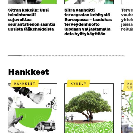
Sitran kokeilu: Uusi
Sitra vauhditti
Terve
toimintamalli
terveysalan kehitystä
vauhd
sujuvoittaa
Euroopassa – laadukas
yhtei
seurantatiedon saantia
terveydenhuolto
joiss
uusista lääkehoidoista
luodaan valjastamalla
reilu
data hyötykäyttöön
Hankkeet
HANKKEET
KYSELY
HANKEKOKONAISU
US