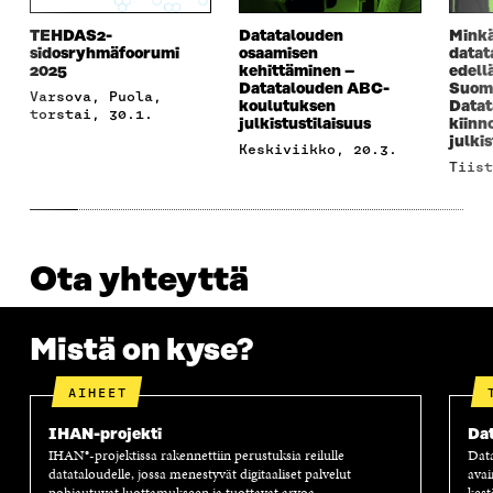
TEHDAS2-
Datatalouden
Minkä
sidosryhmäfoorumi
osaamisen
datat
2025
kehittäminen –
edell
Datatalouden ABC-
Suome
Varsova, Puola,
koulutuksen
Datat
torstai, 30.1.
julkistustilaisuus
kiinn
julkis
keskiviikko, 20.3.
tiis
Ota yhteyttä
Mistä on kyse?
AIHEET
IHAN-projekti
Dat
IHAN®-projektissa rakennettiin perustuksia reilulle
Dat
datataloudelle, jossa menestyvät digitaaliset palvelut
avai