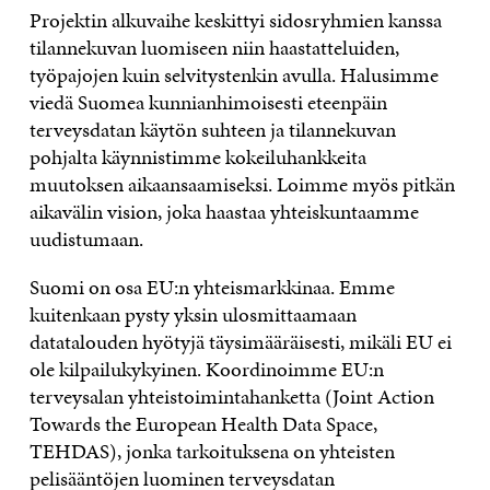
Projektin alkuvaihe keskittyi sidosryhmien kanssa
tilannekuvan luomiseen niin haastatteluiden,
työpajojen kuin selvitystenkin avulla. Halusimme
viedä Suomea kunnianhimoisesti eteenpäin
terveysdatan käytön suhteen ja tilannekuvan
pohjalta käynnistimme kokeiluhankkeita
muutoksen aikaansaamiseksi. Loimme myös pitkän
aikavälin vision, joka haastaa yhteiskuntaamme
uudistumaan.
Suomi on osa EU:n yhteismarkkinaa. Emme
kuitenkaan pysty yksin ulosmittaamaan
datatalouden hyötyjä täysimääräisesti, mikäli EU ei
ole kilpailukykyinen. Koordinoimme EU:n
terveysalan yhteistoimintahanketta (Joint Action
Towards the European Health Data Space,
TEHDAS), jonka tarkoituksena on yhteisten
pelisääntöjen luominen terveysdatan