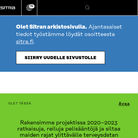
Siirry
FI
suoraan
Vaihda
Hae
sivuston
sisältöön
kieli
Olet Sitran arkistosivulla.
Ajantasaiset
tiedot työstämme löydät osoitteesta
sitra.fi
.
SIIRRY UUDELLE SIVUSTOLLE
table_of_contents
Avaa
OLET TÄSSÄ
TERVEYSDATA 2030
Rakensimme projektissa 2020–2023
ratkaisuja, reiluja pelisääntöjä ja siltaa
maiden rajat ylittävälle terveysdatan