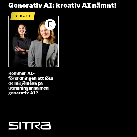
Generativ AI; kreativ AI nämnt!
DEBATT
Kommer AI-
förordningen att lösa
de miljömässiga
utmaningarna med
generativ AI?