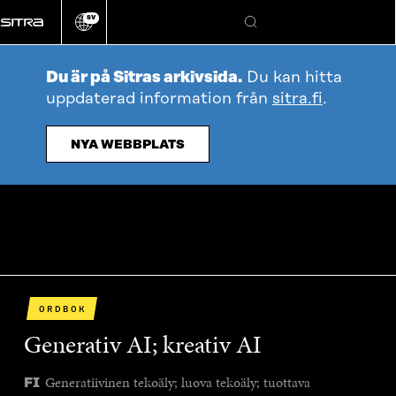
Gå
SV
direkt
Ändra
Sök
webbplatsens
till
språk
innehållet
Du är på Sitras arkivsida.
Du kan hitta
uppdaterad information från
sitra.fi
.
NYA WEBBPLATS
ORDBOK
Generativ AI; kreativ AI
Generatiivinen tekoäly; luova tekoäly; tuottava
FI