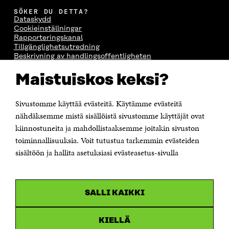
SÖKER DU DETTA?
Dataskydd
Cookieinställningar
Rapporteringskanal
Tillgänglighetsutredning
Beskrivning av handlingsoffentligheten
Sitra's digitala kommunikation och webbtjänster
Maistuiskos keksi?
KONTAKTA OSS
Jubileumsfonden för Finlands självständighet Sitra
Sivustomme käyttää evästeitä. Käytämme evästeitä
Östersjögatan 11–13, PB 160,
nähdäksemme mistä sisällöistä sivustomme käyttäjät ovat
00181 Helsingfors
kiinnostuneita ja mahdollistaaksemme joitakin sivuston
Tfn +358 294 618 991
toiminnallisuuksia. Voit tutustua tarkemmin evästeiden
Personalens e-postadresser har formen:
sisältöön ja hallita asetuksiasi evästeasetus-sivulla
fornamn.efternamn@sitra.fi
KANALER
SALLI KAIKKI
Facebook
Öppnas
i
Linkedin
ett
KIELLÄ
Öppnas
nytt