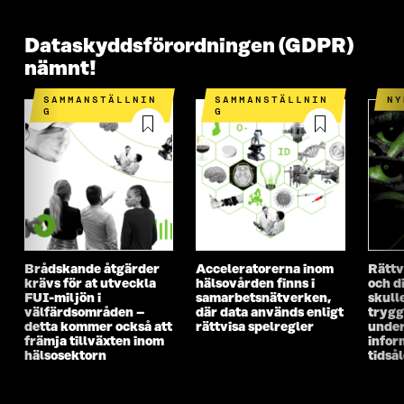
Dataskyddsförordningen (GDPR)
nämnt!
SAMMANSTÄLLNIN
SAMMANSTÄLLNIN
N
G
G
Brådskande åtgärder
Acceleratorerna inom
Rättv
krävs för at utveckla
hälsovården finns i
och di
FUI-miljön i
samarbetsnätverken,
skull
välfärdsområden –
där data används enligt
trygg
detta kommer också att
rättvisa spelregler
unde
främja tillväxten inom
infor
hälsosektorn
tidså