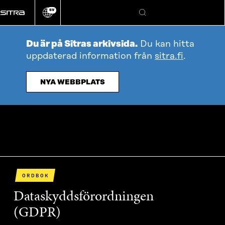
Gå
SV
direkt
Ändra
Sök
webbplatsens
till
språk
innehållet
Du är på Sitras arkivsida.
Du kan hitta
uppdaterad information från
sitra.fi
.
NYA WEBBPLATS
ORDBOK
Dataskyddsförordningen
(GDPR)