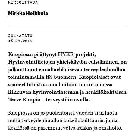
KIRJOITTAJA
Mirkka Helkkula
JULKAISTU
18.09.2015
Kuopiossa päättynyt HYKE-projekti,
Hyvinvointitietojen yhteiskäytön edistäminen, on
jalkauttanut ennaltaehkäisevää terveydenhuollon
toimintamallia Itä-Suomeen. Kuopiolaiset ovat
saaneet tutustua omahoitoon muun muassa
liikkuvan hyvinvointiaseman ja henkilökohtaisen
Terve Kuopio – terveystilin avulla.
Kuopiossa on jo puolentoista vuoden ajan luotu
uutta terveydenhuollon kokeilukulttuuria, jonka
keskiössä on paremmin voiva asiakas ja omahoito.