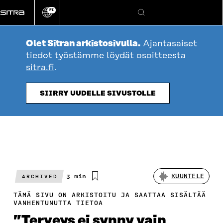
Siirry
FI
suoraan
Vaihda
Hae
sivuston
sisältöön
kieli
Olet Sitran arkistosivulla.
Ajantasaiset
tiedot työstämme löydät osoitteesta
sitra.fi
.
SIIRRY UUDELLE SIVUSTOLLE
Arvioitu
3 min
KUUNTELE
ARCHIVED
lukuaika
TÄMÄ SIVU ON ARKISTOITU JA SAATTAA SISÄLTÄÄ
VANHENTUNUTTA TIETOA
”Terveys ei synny vain