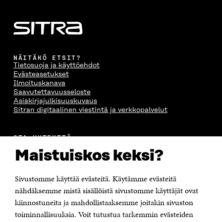
E
S
E
D
S
S
S
E
S
A
S
S
A
I
A
S
I
K
I
A
K
K
K
I
NÄITÄKÖ ETSIT?
K
U
K
K
Tietosuoja ja käyttöehdot
U
N
U
K
Evästeasetukset
N
A
N
U
Ilmoituskanava
A
S
A
N
Saavutettavuusseloste
S
S
S
A
Asiakirjajulkisuuskuvaus
S
A
S
S
Sitran digitaalinen viestintä ja verkkopalvelut
A
A
S
A
OTA YHTEYTTÄ
Suomen itsenäisyyden juhlarahasto Sitra
Maistuiskos keksi?
Itämerenkatu 11-13, PL 160,
00181 Helsinki
Sivustomme käyttää evästeitä. Käytämme evästeitä
Puhelin +358 294 618 991
Sähköpostiosoite
nähdäksemme mistä sisällöistä sivustomme käyttäjät ovat
etunimi.sukunimi@sitra.fi tai sitra@sitra.fi
kiinnostuneita ja mahdollistaaksemme joitakin sivuston
Saapumisohjeet
toiminnallisuuksia. Voit tutustua tarkemmin evästeiden