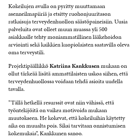
Kokeilujen avulla on pyritty muuttamaan
asenneilmapiiriä ja etsitty ruohonjuuritason
ratkaisuja terveydenhuollon säästöpaineisiin. Uusia
palveluita ovat olleet muun muassa yli 500
asiakkaalle tehty moniammatillinen lääkehoidon
arviointi sekä kaikkien kuopiolaisten saatavilla oleva
oma terveystili.
Projektipäällikkö
Katriina Kankkusen
mukaan on
ollut tärkeää lisätä ammattilaisten uskoa siihen, että
terveydenhuollossa voidaan tehdä asioita uudella
tavalla.
”Tällä hetkellä resurssit ovat niin vähissä, että
työntekijöitä on vaikea motivoida mukaan
muutokseen. He kokevat, että kokeiluihin käytetty
aika on muualta pois. Siksi tarvitaan onnistumisen
kokemuksia”, Kankkunen sanoo.