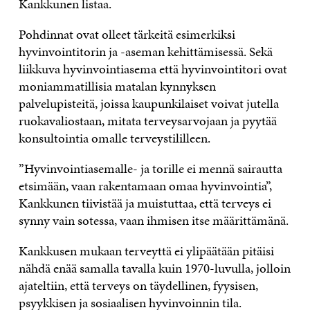
Kankkunen listaa.
Pohdinnat ovat olleet tärkeitä esimerkiksi
hyvinvointitorin ja -aseman kehittämisessä. Sekä
liikkuva hyvinvointiasema että hyvinvointitori ovat
moniammatillisia matalan kynnyksen
palvelupisteitä, joissa kaupunkilaiset voivat jutella
ruokavaliostaan, mitata terveysarvojaan ja pyytää
konsultointia omalle terveystililleen.
”Hyvinvointiasemalle- ja torille ei mennä sairautta
etsimään, vaan rakentamaan omaa hyvinvointia”,
Kankkunen tiivistää ja muistuttaa, että terveys ei
synny vain sotessa, vaan ihmisen itse määrittämänä.
Kankkusen mukaan terveyttä ei ylipäätään pitäisi
nähdä enää samalla tavalla kuin 1970-luvulla, jolloin
ajateltiin, että terveys on täydellinen, fyysisen,
psyykkisen ja sosiaalisen hyvinvoinnin tila.