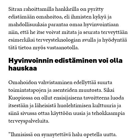
Sitran rahoittamilla hankkeilla on pyritty
edistämään omahoitoa, eli ihmisten kykyä ja
mahdollisuuksia parantaa omaa hyvinvointiaan
niin, että he itse voivat mitata ja seurata terveyttään
esimerkiksi terveysteknologian avulla ja hyödyntää
tätä tietoa myös vastaanotolla.
Hyvinvoinnin edistäminen voi olla
hauskaa
Omahoidon vahvistaminen edellyttää suurta
toimintatapojen ja asenteiden muutosta. Siksi
Kuopiossa on ollut ensisijaisena tavoitteena luoda
itsestään ja läheisistä huolehtimisen kulttuuria ja
siinä sivussa ottaa käyttöön uusia ja tehokkaampia
terveyspalveluita.
”Ihmisissä on synnytettävä halu opetella uutta.