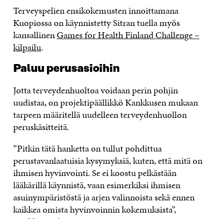
Terveyspelien ensikokemusten innoittamana
Kuopiossa on käynnistetty Sitran tuella myös
kansallinen
Games for Health Finland Challenge –
kilpailu
.
Paluu perusasioihin
Jotta terveydenhuoltoa voidaan perin pohjin
uudistaa, on projektipäällikkö Kankkusen mukaan
tarpeen määritellä uudelleen terveydenhuollon
peruskäsitteitä.
”Pitkin tätä hanketta on tullut pohdittua
perustavanlaatuisia kysymyksiä, kuten, että mitä on
ihmisen hyvinvointi. Se ei koostu pelkästään
lääkärillä käynnistä, vaan esimerkiksi ihmisen
asuinympäristöstä ja arjen valinnoista sekä ennen
kaikkea omista hyvinvoinnin kokemuksista”,