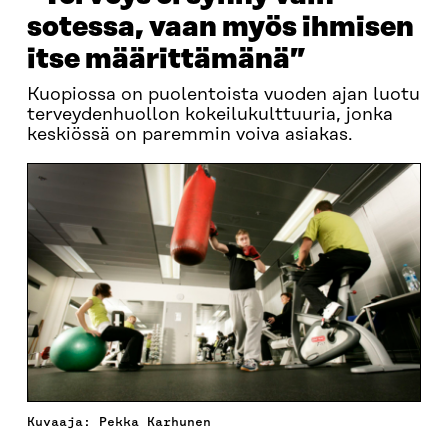
sotessa, vaan myös ihmisen
itse määrittämänä”
Kuopiossa on puolentoista vuoden ajan luotu
terveydenhuollon kokeilukulttuuria, jonka
keskiössä on paremmin voiva asiakas.
Kuvaaja: Pekka Karhunen