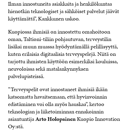
Ilman innostuneita asiakkaita ja henkilökuntaa
hienotkin teknologiset ja sähköiset palvelut jäävät
käyttämättä”, Kankkunen uskoo.
Kuopiossa ihmisiä on innostettu omahoitoon
oman, Taltioni-tiliin pohjautuvan, terveystilin
lisäksi muun muassa hyödyntämällä pelillisyyttä,
kuten erilaisia digitaalisia terveyspelejä. Niitä on
tarjottu ihmisten käyttöön esimerkiksi kouluissa,
neuvoloissa sekä matalankynnyksen
palvelupisteissä.
”Terveyspelit ovat innostaneet ihmisiä ikään
katsomatta havaitsemaan, että hyvinvoinnin
edistäminen voi olla myös hauskaa”, kertoo
teknologian ja liiketoiminnan ennakoinnin
asiantuntija
Arto Holopainen
Kuopio Innovation
Oy:stä.