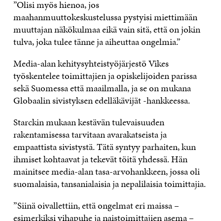
”Olisi myös hienoa, jos
maahanmuuttokeskustelussa pystyisi miettimään
muuttajan näkökulmaa eikä vain sitä, että on jokin
tulva, joka tulee tänne ja aiheuttaa ongelmia.”
Media-alan kehitysyhteistyöjärjestö Vikes
työskentelee toimittajien ja opiskelijoiden parissa
sekä Suomessa että maailmalla, ja se on mukana
Globaalin sivistyksen edelläkävijät -hankkeessa.
Starckin mukaan kestävän tulevaisuuden
rakentamisessa tarvitaan avarakatseista ja
empaattista sivistystä. Tätä syntyy parhaiten, kun
ihmiset kohtaavat ja tekevät töitä yhdessä. Hän
mainitsee media-alan tasa-arvohankkeen, jossa oli
suomalaisia, tansanialaisia ja nepalilaisia toimittajia.
”Siinä oivallettiin, että ongelmat eri maissa –
esimerkiksi vihapuhe ja naistoimittajien asema –