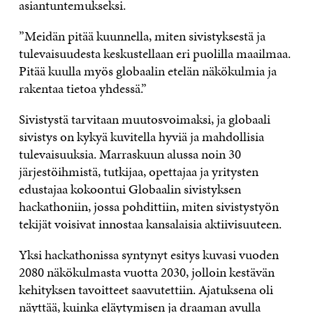
asiantuntemukseksi.
”Meidän pitää kuunnella, miten sivistyksestä ja
tulevaisuudesta keskustellaan eri puolilla maailmaa.
Pitää kuulla myös globaalin etelän näkökulmia ja
rakentaa tietoa yhdessä.”
Sivistystä tarvitaan muutosvoimaksi, ja globaali
sivistys on kykyä kuvitella hyviä ja mahdollisia
tulevaisuuksia. Marraskuun alussa noin 30
järjestöihmistä, tutkijaa, opettajaa ja yritysten
edustajaa kokoontui Globaalin sivistyksen
hackathoniin, jossa pohdittiin, miten sivistystyön
tekijät voisivat innostaa kansalaisia aktiivisuuteen.
Yksi hackathonissa syntynyt esitys kuvasi vuoden
2080 näkökulmasta vuotta 2030, jolloin kestävän
kehityksen tavoitteet saavutettiin. Ajatuksena oli
näyttää, kuinka eläytymisen ja draaman avulla