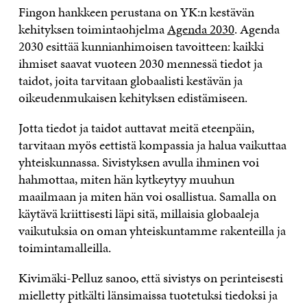
Fingon hankkeen perustana on YK:n kestävän
kehityksen toimintaohjelma
Agenda 2030
. Agenda
2030 esittää kunnianhimoisen tavoitteen: kaikki
ihmiset saavat vuoteen 2030 mennessä tiedot ja
taidot, joita tarvitaan globaalisti kestävän ja
oikeudenmukaisen kehityksen edistämiseen.
Jotta tiedot ja taidot auttavat meitä eteenpäin,
tarvitaan myös eettistä kompassia ja halua vaikuttaa
yhteiskunnassa. Sivistyksen avulla ihminen voi
hahmottaa, miten hän kytkeytyy muuhun
maailmaan ja miten hän voi osallistua. Samalla on
käytävä kriittisesti läpi sitä, millaisia globaaleja
vaikutuksia on oman yhteiskuntamme rakenteilla ja
toimintamalleilla.
Kivimäki-Pelluz sanoo, että sivistys on perinteisesti
mielletty pitkälti länsimaissa tuotetuksi tiedoksi ja