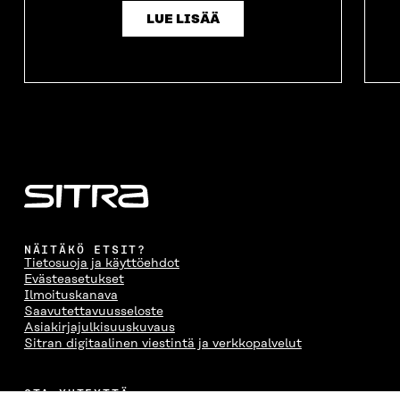
LUE LISÄÄ
NÄITÄKÖ ETSIT?
Tietosuoja ja käyttöehdot
Evästeasetukset
Ilmoituskanava
Saavutettavuusseloste
Asiakirjajulkisuuskuvaus
Sitran digitaalinen viestintä ja verkkopalvelut
OTA YHTEYTTÄ