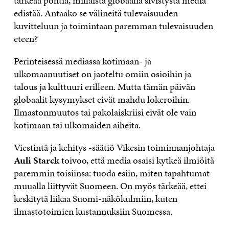
tärkeää pohtia, millaista globaalia sivistystä media
edistää. Antaako se välineitä tulevaisuuden
kuvitteluun ja toimintaan paremman tulevaisuuden
eteen?
Perinteisessä mediassa kotimaan- ja
ulkomaanuutiset on jaoteltu omiin osioihin ja
talous ja kulttuuri erilleen. Mutta tämän päivän
globaalit kysymykset eivät mahdu lokeroihin.
Ilmastonmuutos tai pakolaiskriisi eivät ole vain
kotimaan tai ulkomaiden aiheita.
Viestintä ja kehitys -säätiö Vikesin toiminnanjohtaja
Auli Starck
toivoo, että media osaisi kytkeä ilmiöitä
paremmin toisiinsa: tuoda esiin, miten tapahtumat
muualla liittyvät Suomeen. On myös tärkeää, ettei
keskitytä liikaa Suomi-näkökulmiin, kuten
ilmastotoimien kustannuksiin Suomessa.