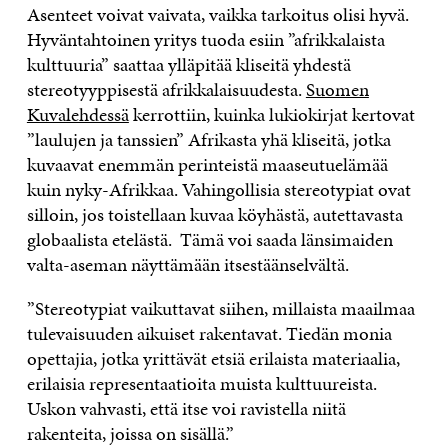
Asenteet voivat vaivata, vaikka tarkoitus olisi hyvä.
Hyväntahtoinen yritys tuoda esiin ”afrikkalaista
kulttuuria” saattaa ylläpitää kliseitä yhdestä
stereotyyppisestä afrikkalaisuudesta.
Suomen
Kuvalehdessä
kerrottiin, kuinka lukiokirjat kertovat
”laulujen ja tanssien” Afrikasta yhä kliseitä, jotka
kuvaavat enemmän perinteistä maaseutuelämää
kuin nyky-Afrikkaa. Vahingollisia stereotypiat ovat
silloin, jos toistellaan kuvaa köyhästä, autettavasta
globaalista etelästä. Tämä voi saada länsimaiden
valta-aseman näyttämään itsestäänselvältä.
”Stereotypiat vaikuttavat siihen, millaista maailmaa
tulevaisuuden aikuiset rakentavat. Tiedän monia
opettajia, jotka yrittävät etsiä erilaista materiaalia,
erilaisia representaatioita muista kulttuureista.
Uskon vahvasti, että itse voi ravistella niitä
rakenteita, joissa on sisällä.”