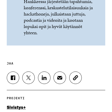
Hankkeessa järjestetään tapahtumia,
konferenssi, keskustelutilaisuuksia ja
hackathoneja, julkaistaan juttuja,
podcastia ja videoita ja kootaan
lopuksi opit ja hyvät käytännöt
yhteen.
JAA
J
J
J
J
K
A
A
A
A
O
A
A
A
A
P
F
T
L
S
I
A
W
I
Ä
O
PROJEKTI
C
I
N
H
I
E
T
K
K
A
Sivistys+
B
T
E
Ö
R