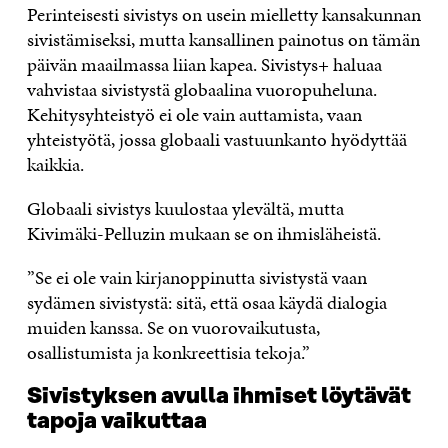
Perinteisesti sivistys on usein mielletty kansakunnan
sivistämiseksi, mutta kansallinen painotus on tämän
päivän maailmassa liian kapea. Sivistys+ haluaa
vahvistaa sivistystä globaalina vuoropuheluna.
Kehitysyhteistyö ei ole vain auttamista, vaan
yhteistyötä, jossa globaali vastuunkanto hyödyttää
kaikkia.
Globaali sivistys kuulostaa ylevältä, mutta
Kivimäki-Pelluzin mukaan se on ihmisläheistä.
”Se ei ole vain kirjanoppinutta sivistystä vaan
sydämen sivistystä: sitä, että osaa käydä dialogia
muiden kanssa. Se on vuorovaikutusta,
osallistumista ja konkreettisia tekoja.”
Sivistyksen avulla ihmiset löytävät
tapoja vaikuttaa