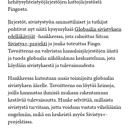
kehitysyhteistyöjärjestöjen kattojärjestöstä
Fingosta.
Järjestöt, sivistystyön ammattilaiset ja tutkijat
pohtivat nyt näitä kysymyksiä
Globaalin sivistyksen
edelläkävijät
-hankkeessa, jota rahoittaa Sitran
Sivistys+-projekti
ja jonka toteuttaa Fingo.
Tavoitteena on vahvistaa kansalaisjärjestöjen ääntä
ja tuoda globaalia näkökulmaa keskusteluun, jota
käydään sivistyksestä ja tulevaisuudesta.
Hankkeessa kutsutaan uusia toimijoita globaalin
sivistyksen äärelle. Tavoitteena on löytää keinoja,
joilla kannustaa ihmisiä mukaan rakentamaan
kestävää tulevaisuutta. Hanke selvittää, millaista
sivistystä tarvitaan, jotta voidaan vastata viheliäisiin
ongelmiin, mikä on keskeistä myös Sivistys+-
projektissa.