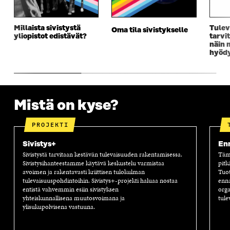
N
A
N
U
A
S
A
N
S
S
S
A
Millaista sivistystä
Tulev
Oma tila sivistykselle
yliopistot edistävät?
tarvi
S
A
S
S
näin 
A
A
S
hyödy
A
Mistä on kyse?
PROJEKTI
Sivistys+
Enn
Sivistystä tarvitaan kestävän tulevaisuuden rakentamisessa.
Tämä
Sivistysihanteestamme käytävä keskustelu varmistaa
pitk
avoimen ja rakentavasti kriittisen tulokulman
Tuot
tulevaisuuspohdintoihin. Sivistys+-projekti haluaa nostaa
enna
entistä vahvemmin esiin sivistyksen
orga
yhteiskunnallisena muutosvoimana ja
tule
ylisukupolvisena vastuuna.