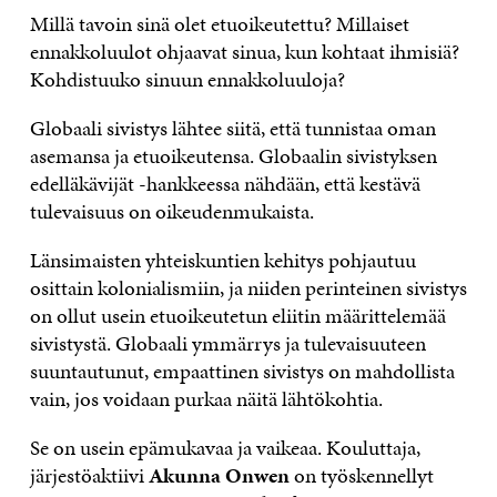
Millä tavoin sinä olet etuoikeutettu? Millaiset
ennakkoluulot ohjaavat sinua, kun kohtaat ihmisiä?
Kohdistuuko sinuun ennakkoluuloja?
Globaali sivistys lähtee siitä, että tunnistaa oman
asemansa ja etuoikeutensa. Globaalin sivistyksen
edelläkävijät -hankkeessa nähdään, että kestävä
tulevaisuus on oikeudenmukaista.
Länsimaisten yhteiskuntien kehitys pohjautuu
osittain kolonialismiin, ja niiden perinteinen sivistys
on ollut usein etuoikeutetun eliitin määrittelemää
sivistystä. Globaali ymmärrys ja tulevaisuuteen
suuntautunut, empaattinen sivistys on mahdollista
vain, jos voidaan purkaa näitä lähtökohtia.
Se on usein epämukavaa ja vaikeaa. Kouluttaja,
järjestöaktiivi
Akunna Onwen
on työskennellyt