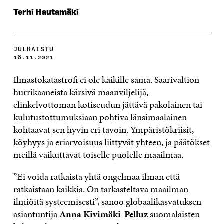
Terhi Hautamäki
JULKAISTU
16.11.2021
Ilmastokatastrofi ei ole kaikille sama. Saarivaltion
hurrikaaneista kärsivä maanviljelijä,
elinkelvottoman kotiseudun jättävä pakolainen tai
kulutustottumuksiaan pohtiva länsimaalainen
kohtaavat sen hyvin eri tavoin. Ympäristökriisit,
köyhyys ja eriarvoisuus liittyvät yhteen, ja päätökset
meillä vaikuttavat toiselle puolelle maailmaa.
”Ei voida ratkaista yhtä ongelmaa ilman että
ratkaistaan kaikkia. On tarkasteltava maailman
ilmiöitä systeemisesti”, sanoo globaalikasvatuksen
asiantuntija
Anna Kivimäki-Pelluz
suomalaisten