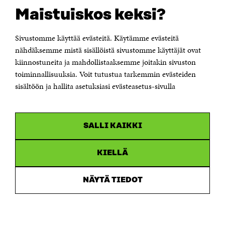
Suomen itsenäisyyden juhlarahasto Sitra
Maistuiskos keksi?
Itämerenkatu 11-13, PL 160,
00181 Helsinki
Sivustomme käyttää evästeitä. Käytämme evästeitä
Puhelin +358 294 618 991
Sähköpostiosoite
nähdäksemme mistä sisällöistä sivustomme käyttäjät ovat
etunimi.sukunimi@sitra.fi tai sitra@sitra.fi
kiinnostuneita ja mahdollistaaksemme joitakin sivuston
Saapumisohjeet
toiminnallisuuksia. Voit tutustua tarkemmin evästeiden
sisältöön ja hallita asetuksiasi evästeasetus-sivulla
Y-tunnus 0202132-3
OLEMME NÄISSÄ SOMEISSA
SALLI KAIKKI
Facebook
Avautuu
uudessa
Linkedin
ikkunassa
KIELLÄ
Avautuu
uudessa
Youtube
ikkunassa
Avautuu
NÄYTÄ TIEDOT
uudessa
Instagram
ikkunassa
Avautuu
uudessa
ikkunassa