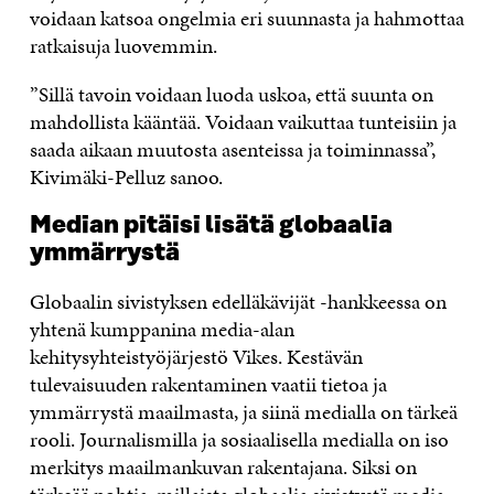
voidaan katsoa ongelmia eri suunnasta ja hahmottaa
ratkaisuja luovemmin.
”Sillä tavoin voidaan luoda uskoa, että suunta on
mahdollista kääntää. Voidaan vaikuttaa tunteisiin ja
saada aikaan muutosta asenteissa ja toiminnassa”,
Kivimäki-Pelluz sanoo.
Median pitäisi lisätä globaalia
ymmärrystä
Globaalin sivistyksen edelläkävijät -hankkeessa on
yhtenä kumppanina media-alan
kehitysyhteistyöjärjestö Vikes. Kestävän
tulevaisuuden rakentaminen vaatii tietoa ja
ymmärrystä maailmasta, ja siinä medialla on tärkeä
rooli. Journalismilla ja sosiaalisella medialla on iso
merkitys maailmankuvan rakentajana. Siksi on