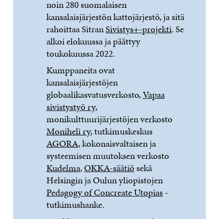
noin 280 suomalaisen
kansalaisjärjestön kattojärjestö, ja sitä
rahoittaa Sitran
Sivistys+-projekti
. Se
alkoi elokuussa ja päättyy
toukokuussa 2022.
Kumppaneita ovat
kansalaisjärjestöjen
globaalikasvatusverkosto,
Vapaa
sivistystyö ry
,
monikulttuurijärjestöjen verkosto
Moniheli ry
, tutkimuskeskus
AGORA
, kokonaisvaltaisen ja
systeemisen muutoksen verkosto
Kudelma
,
OKKA-säätiö
sekä
Helsingin ja Oulun yliopistojen
Pedagogy of Concreate Utopias
-
tutkimushanke.