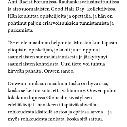
Anti-Racist Forumissa, Rauhankasvatusinstituutissa
ja afrosuomalaisten Good Hair Day -kollektiivissa.
Hän kouluttaa opiskelijoita ja opettajia, ja hän on
pohtinut paljon eriarvoisuuksien tunnistamista ja
purkamista.
”Se ei ole maailman helpointa. Muistan kun tapasin
yliopisto-opiskelijan, joka oli juuri oppinut
saamelaisten suomalaistamisesta ja järkyttynyt
saamelaisten kohtelusta. Uusi tieto voi tuntua
hirveän pahalta”, Onwen sanoo.
Onwenin mukaan maailmantuska on hyvä asia,
koska se kertoo siitä, että välitämme. Onwen puhui
lokakuun lopussa Globaalin sivistyksen
edelläkävijät -hankkeen iltapäiväkahveilla
rohkeudesta käsitellä sortoa ja epätasa-arvoa – ja
myös rohkeudesta mokata, koska sitä sattuu.