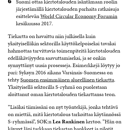
Suomi ottaa kiertotalouden isäntämaan roolin
järjestämällä kiertotalouden parhaita ratkaisuja
esittelevän
World Circular Economy Forumin
kesäkuussa 2017.
Tiekartta on havaittu niin julkisella kuin
yksityiselläkin sektorilla käyttökelpoiseksi tavaksi
hahmottaa tarvittavia toimenpiteitä kiertotalouden
edelläkävijyyden saavuttamiseksi, ja se onkin
synnyttänyt uusia prosesseja. Esimerkkejä löytyy jo
pari: Syksyn 2016 aikana Varsinais-Suomessa on
tehty
Suomen ensimmäinen alueellinen tiekartta
.
Yksityisellä sektorilla S-ryhmä on puolestaan
aloittanut oman kiertotalouden tiekarttansa teon.
”Lisäksi tiimissäni on nyt työntekijä, jonka tehtävä
on miettiä, mitä kiertotalous tarkoittaa käytännössä
S-ryhmässä”, SOK:n
Lea Rankinen
kertoo. ”Hän on
käynyt läpi tarkkaan tiekartan hankkeet ja pilotit