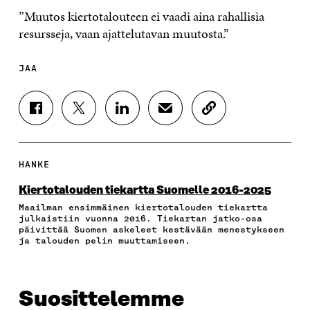
”Muutos kiertotalouteen ei vaadi aina rahallisia
resursseja, vaan ajattelutavan muutosta.”
JAA
J
J
J
J
K
A
A
A
A
O
A
A
A
A
P
F
T
L
S
I
A
W
I
Ä
O
HANKE
C
I
N
H
I
E
T
K
K
A
Kiertotalouden tiekartta Suomelle 2016-2025
B
T
E
Ö
R
Maailman ensimmäinen kiertotalouden tiekartta
O
E
D
P
T
julkaistiin vuonna 2016. Tiekartan jatko-osa
O
R
I
O
I
päivittää Suomen askeleet kestävään menestykseen
K
I
N
S
K
ja talouden pelin muuttamiseen.
I
S
I
T
K
S
S
S
I
E
S
Ä
S
L
L
A
A
Ä
L
I
Suosittelemme
A
V
A
A
N