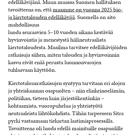
edelläkävijänä. Muun muassa Suomen hallituksen
tavoitteena on, että
maamme on vuonna 2025 bio-
ja kiertotalouden edelläkävijä
. Suomella on aito
mahdollisuus
luoda seuraavien 5–10 vuoden aikana kestävää
hyvinvointia ja menestystä hiilineutraalista
kiertotaloudesta. Maailma tarvitsee edelläkävijöiden
ratkaisuja siihen, miten talouden ja hyvinvoinnin
kasvu eivät enää perustu luonnonvarojen
tuhlaavaan käyttöön.
Kiertotalousratkaisujen syntyyn tarvitaan eri alojen
ja yhteiskunnan osapuolten – niin elinkeinoelämän,
politiikan, tieteen kuin järjestökentänkin –
kohtaamista, vuoropuhelua ja yhteistyötä
neutraaleista lähtökohdista. Tähän tarpeeseen Sitra
pyrki vastaamaan tiekartan laatimisprosessilla.
Tavoitteena oli luoda edellä mainituille osapuolille