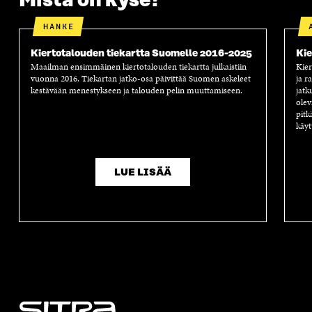
Mistä on kyse?
HANKE
Kiertotalouden tiekartta Suomelle 2016-2025
Kie
Maailman ensimmäinen kiertotalouden tiekartta julkaistiin
Kier
vuonna 2016. Tiekartan jatko-osa päivittää Suomen askeleet
ja r
kestävään menestykseen ja talouden pelin muuttamiseen.
jatk
olev
pitk
käyt
LUE LISÄÄ