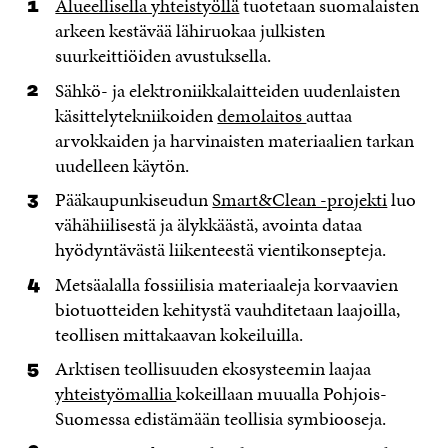
Alueellisella yhteistyöllä
tuotetaan suomalaisten
arkeen kestävää lähiruokaa julkisten
suurkeittiöiden avustuksella.
Sähkö- ja elektroniikkalaitteiden uudenlaisten
käsittelytekniikoiden
demolaitos
auttaa
arvokkaiden ja harvinaisten materiaalien tarkan
uudelleen käytön.
Pääkaupunkiseudun
Smart&Clean -projekti
luo
vähähiilisestä ja älykkäästä, avointa dataa
hyödyntävästä liikenteestä vientikonsepteja.
Metsäalalla fossiilisia materiaaleja korvaavien
biotuotteiden kehitystä vauhditetaan laajoilla,
teollisen mittakaavan kokeiluilla.
Arktisen teollisuuden ekosysteemin laajaa
yhteistyömallia
kokeillaan muualla Pohjois-
Suomessa edistämään teollisia symbiooseja.