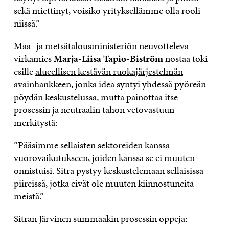
sekä miettinyt, voisiko yrityksellämme olla rooli
niissä.”
Maa- ja metsätalousministeriön neuvotteleva
virkamies
Marja-Liisa Tapio-Biström
nostaa toki
esille
alueellisen kestävän ruokajärjestelmän
avainhankkeen
, jonka idea syntyi yhdessä pyöreän
pöydän keskustelussa, mutta painottaa itse
prosessin ja neutraalin tahon vetovastuun
merkitystä:
”Pääsimme sellaisten sektoreiden kanssa
vuorovaikutukseen, joiden kanssa se ei muuten
onnistuisi. Sitra pystyy keskustelemaan sellaisissa
piireissä, jotka eivät ole muuten kiinnostuneita
meistä.”
Sitran Järvinen summaakin prosessin oppeja: