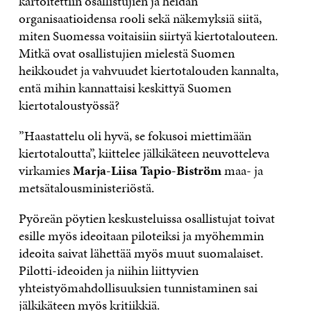
kartoitettiin osallistujien ja heidän
organisaatioidensa rooli sekä näkemyksiä siitä,
miten Suomessa voitaisiin siirtyä kiertotalouteen.
Mitkä ovat osallistujien mielestä Suomen
heikkoudet ja vahvuudet kiertotalouden kannalta,
entä mihin kannattaisi keskittyä Suomen
kiertotaloustyössä?
”Haastattelu oli hyvä, se fokusoi miettimään
kiertotaloutta”, kiittelee jälkikäteen neuvotteleva
virkamies
Marja-Liisa Tapio-Biström
maa- ja
metsätalousministeriöstä.
Pyöreän pöytien keskusteluissa osallistujat toivat
esille myös ideoitaan piloteiksi ja myöhemmin
ideoita saivat lähettää myös muut suomalaiset.
Pilotti-ideoiden ja niihin liittyvien
yhteistyömahdollisuuksien tunnistaminen sai
jälkikäteen myös kritiikkiä.