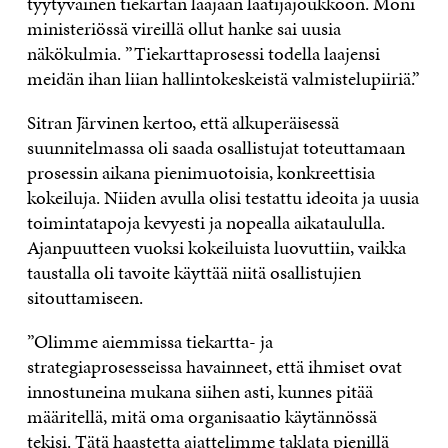
tyytyväinen tiekartan laajaan laatijajoukkoon. Moni
ministeriössä vireillä ollut hanke sai uusia
näkökulmia. ”Tiekarttaprosessi todella laajensi
meidän ihan liian hallintokeskeistä valmistelupiiriä.”
Sitran Järvinen kertoo, että alkuperäisessä
suunnitelmassa oli saada osallistujat toteuttamaan
prosessin aikana pienimuotoisia, konkreettisia
kokeiluja. Niiden avulla olisi testattu ideoita ja uusia
toimintatapoja kevyesti ja nopealla aikataululla.
Ajanpuutteen vuoksi kokeiluista luovuttiin, vaikka
taustalla oli tavoite käyttää niitä osallistujien
sitouttamiseen.
”Olimme aiemmissa tiekartta- ja
strategiaprosesseissa havainneet, että ihmiset ovat
innostuneina mukana siihen asti, kunnes pitää
määritellä, mitä oma organisaatio käytännössä
tekisi. Tätä haastetta ajattelimme taklata pienillä