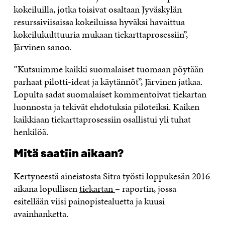
kokeiluilla, jotka toisivat osaltaan Jyväskylän
resurssiviisaissa kokeiluissa hyväksi havaittua
kokeilukulttuuria mukaan tiekarttaprosessiin”,
Järvinen sanoo.
”Kutsuimme kaikki suomalaiset tuomaan pöytään
parhaat pilotti-ideat ja käytännöt”, Järvinen jatkaa.
Lopulta sadat suomalaiset kommentoivat tiekartan
luonnosta ja tekivät ehdotuksia piloteiksi. Kaiken
kaikkiaan tiekarttaprosessiin osallistui yli tuhat
henkilöä.
Mitä saatiin aikaan?
Kertyneestä aineistosta Sitra työsti loppukesän 2016
aikana lopullisen
tiekartan
– raportin, jossa
esitellään viisi painopistealuetta ja kuusi
avainhanketta.