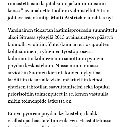
rinnastettaisiin kapitalismin ja kommunismin
kanssa”, avainaluetta tuolloin valmistellut Sitran
johtava asiantuntija
Matti Aistrich
naurahtaa nyt.
Varsinainen tiekartan laatimisprosessin suunnittelu
alkoi Sitrassa syksyllä 2015 avainaluetyön päästyä
kunnolla vauhtiin. Yhteiskunnan eri osapuolten
kohtaaminen ja yhteinen työstöprosessi
kulminoitui kolmeen niin sanottuun pyöreän
pöydän keskusteluun. Niissä muun muassa
arvioitiin Suomen kiertotalouden nykytilaa,
laadittiin tiekartalle visio, määriteltiin keinot
yhteisen tahtotilan saavuttamiseksi sekä lopuksi
priorisoitiin toimenpiteet ja se, kenen vastuulla
mikin toimenpide jatkossa on.
Ennen pyöreän pöydän keskusteluja kaikki
osallistujat haastateltiin erikseen. Haastatteluissa