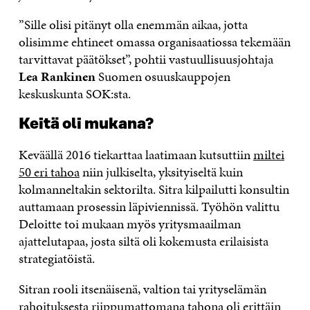
”Sille olisi pitänyt olla enemmän aikaa, jotta
olisimme ehtineet omassa organisaatiossa tekemään
tarvittavat päätökset”, pohtii vastuullisuusjohtaja
Lea Rankinen
Suomen osuuskauppojen
keskuskunta SOK:sta.
Keitä oli mukana?
Keväällä 2016 tiekarttaa laatimaan kutsuttiin
miltei
50 eri tahoa
niin julkiselta, yksityiseltä kuin
kolmanneltakin sektorilta. Sitra kilpailutti konsultin
auttamaan prosessin läpiviennissä. Työhön valittu
Deloitte toi mukaan myös yritysmaailman
ajattelutapaa, josta siltä oli kokemusta erilaisista
strategiatöistä.
Sitran rooli itsenäisenä, valtion tai yrityselämän
rahoituksesta riippumattomana tahona oli erittäin