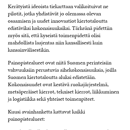
Kerätyistä ideoista tiekarttaan valikoituivat ne
pilotit, jotka yhdistävät jo olemassa olevan
osaamisen ja uudet innovaatiot kiertotaloutta
edistäviksi kokonaisuuksiksi. Tärkeänä pidettiin
myös sitä, että kyseistä toimenpidettä olisi
mahdollista laajentaa niin kansallisesti kuin
kansainvälisestikin.
Painopistealueet ovat niitä Suomen perinteisiin
vahvuuksiin perustuvia aihekokonaisuuksia, joilla
Suomen kiertotaloutta aluksi edistetään.
Kokonaisuudet ovat kestävä ruokajärjestelmä,
metsäperäiset kierrot, tekniset kierrot, liikkuminen
ja logistiikka sekä yhteiset toimenpiteet.
Kuusi avainhanketta kattavat kaikki
painopistealueet: