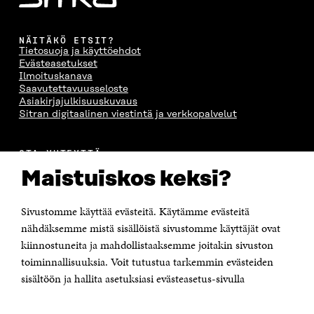
NÄITÄKÖ ETSIT?
Tietosuoja ja käyttöehdot
Evästeasetukset
Ilmoituskanava
Saavutettavuusseloste
Asiakirjajulkisuuskuvaus
Sitran digitaalinen viestintä ja verkkopalvelut
OTA YHTEYTTÄ
Suomen itsenäisyyden juhlarahasto Sitra
Maistuiskos keksi?
Itämerenkatu 11-13, PL 160,
00181 Helsinki
Sivustomme käyttää evästeitä. Käytämme evästeitä
Puhelin +358 294 618 991
Sähköpostiosoite
nähdäksemme mistä sisällöistä sivustomme käyttäjät ovat
etunimi.sukunimi@sitra.fi tai sitra@sitra.fi
kiinnostuneita ja mahdollistaaksemme joitakin sivuston
Saapumisohjeet
toiminnallisuuksia. Voit tutustua tarkemmin evästeiden
sisältöön ja hallita asetuksiasi evästeasetus-sivulla
Y-tunnus 0202132-3