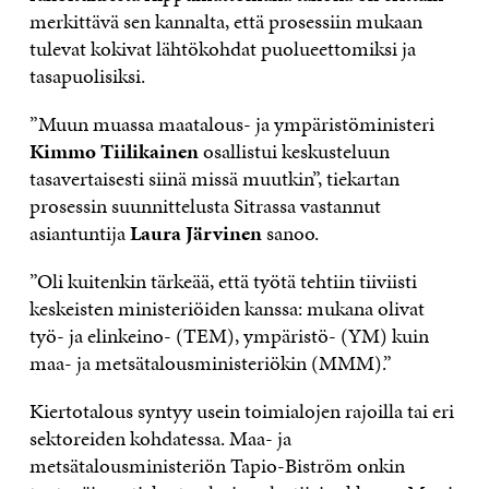
merkittävä sen kannalta, että prosessiin mukaan
tulevat kokivat lähtökohdat puolueettomiksi ja
tasapuolisiksi.
”Muun muassa maatalous- ja ympäristöministeri
Kimmo Tiilikainen
osallistui keskusteluun
tasavertaisesti siinä missä muutkin”, tiekartan
prosessin suunnittelusta Sitrassa vastannut
asiantuntija
Laura Järvinen
sanoo.
”Oli kuitenkin tärkeää, että työtä tehtiin tiiviisti
keskeisten ministeriöiden kanssa: mukana olivat
työ- ja elinkeino- (TEM), ympäristö- (YM) kuin
maa- ja metsätalousministeriökin (MMM).”
Kiertotalous syntyy usein toimialojen rajoilla tai eri
sektoreiden kohdatessa. Maa- ja
metsätalousministeriön Tapio-Biström onkin