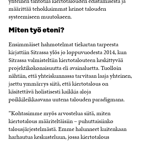
yhteinen tahtotila kiertotalouden edistämisestä ja
määrittää tehokkaimmat keinot talouden
systeemiseen muutokseen.
Miten työ eteni?
Ensimmäiset hahmotelmat tiekartan tarpeesta
kirjattiin Sitrassa ylös jo loppuvuodesta 2014, kun
Sitrassa valmisteltiin kiertotalouteen keskittyvää
projektikokonaisuutta eli avainaluetta. Tuolloin
nähtiin, että yhteiskunnassa tarvitaan laaja yhteinen,
jaettu ymmärrys siitä, että kiertotalous on
käsitettävä holistisesti kaikkia aloja
poikkileikkaavana uutena talouden paradigmana.
”Kohtasimme myös arvostelua siitä, miten
kiertotalous määriteltäisiin – puhuttaisiinko
talousjärjestelmästä. Emme halunneet kuitenkaan
harhautua keskusteluun, jossa kiertotalous