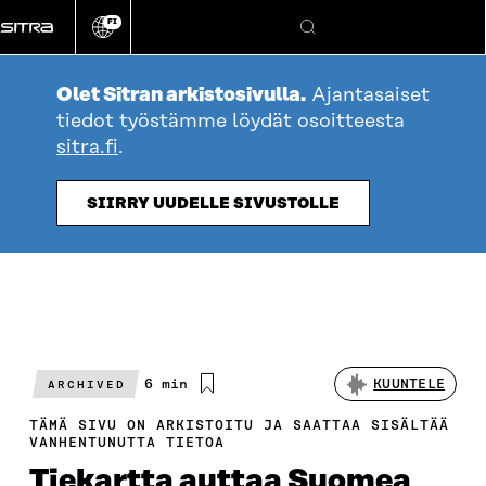
Siirry
FI
suoraan
Vaihda
Hae
sivuston
sisältöön
kieli
Olet Sitran arkistosivulla.
Ajantasaiset
tiedot työstämme löydät osoitteesta
sitra.fi
.
SIIRRY UUDELLE SIVUSTOLLE
Arvioitu
6 min
KUUNTELE
ARCHIVED
lukuaika
TÄMÄ SIVU ON ARKISTOITU JA SAATTAA SISÄLTÄÄ
VANHENTUNUTTA TIETOA
Tiekartta auttaa Suomea