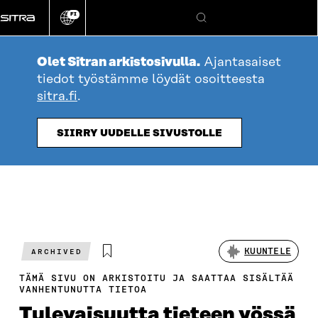
Siirry
FI
suoraan
Vaihda
Hae
sivuston
sisältöön
kieli
Olet Sitran arkistosivulla.
Ajantasaiset
tiedot työstämme löydät osoitteesta
sitra.fi
.
SIIRRY UUDELLE SIVUSTOLLE
KUUNTELE
ARCHIVED
TÄMÄ SIVU ON ARKISTOITU JA SAATTAA SISÄLTÄÄ
VANHENTUNUTTA TIETOA
Tulevaisuutta tieteen yössä