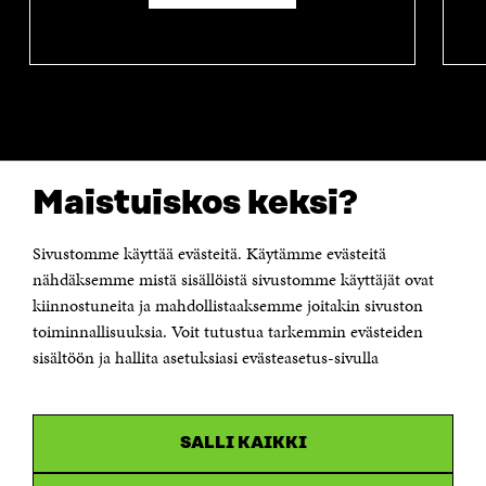
Maistuiskos keksi?
Sivustomme käyttää evästeitä. Käytämme evästeitä
NÄITÄKÖ ETSIT?
nähdäksemme mistä sisällöistä sivustomme käyttäjät ovat
Tietosuoja ja käyttöehdot
kiinnostuneita ja mahdollistaaksemme joitakin sivuston
Evästeasetukset
Ilmoituskanava
toiminnallisuuksia. Voit tutustua tarkemmin evästeiden
Saavutettavuusseloste
sisältöön ja hallita asetuksiasi evästeasetus-sivulla
Asiakirjajulkisuuskuvaus
Sitran digitaalinen viestintä ja verkkopalvelut
OTA YHTEYTTÄ
SALLI KAIKKI
Suomen itsenäisyyden juhlarahasto Sitra
Itämerenkatu 11-13, PL 160,