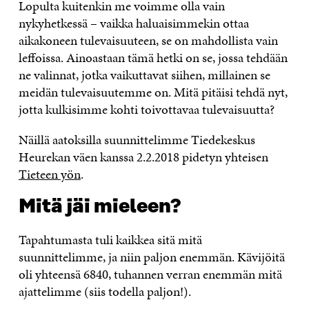
Lopulta kuitenkin me voimme olla vain
A
U
A
V
I
nykyhetkessä – vaikka haluaisimmekin ottaa
U
T
U
A
N
aikakoneen tulevaisuuteen, se on mahdollista vain
T
U
T
U
K
U
U
U
T
K
leffoissa. Ainoastaan tämä hetki on se, jossa tehdään
U
U
U
U
I
ne valinnat, jotka vaikuttavat siihen, millainen se
U
U
U
U
U
D
U
U
meidän tulevaisuutemme on. Mitä pitäisi tehdä nyt,
D
E
D
U
jotta kulkisimme kohti toivottavaa tulevaisuutta?
E
S
E
D
S
S
S
E
Näillä aatoksilla suunnittelimme Tiedekeskus
S
A
S
S
A
I
A
S
Heurekan väen kanssa 2.2.2018 pidetyn yhteisen
I
K
I
A
Tieteen yön
.
K
K
K
I
K
U
K
K
U
N
U
K
Mitä jäi mieleen?
N
A
N
U
A
S
A
N
S
S
S
A
Tapahtumasta tuli kaikkea sitä mitä
S
A
S
S
suunnittelimme, ja niin paljon enemmän. Kävijöitä
A
A
S
oli yhteensä 6840, tuhannen verran enemmän mitä
A
ajattelimme (siis todella paljon!).