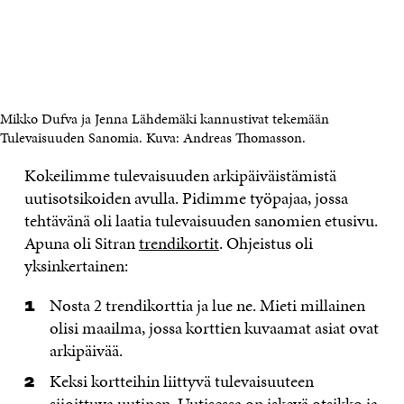
Mikko Dufva ja Jenna Lähdemäki kannustivat tekemään
Tulevaisuuden Sanomia. Kuva: Andreas Thomasson.
Kokeilimme tulevaisuuden arkipäiväistämistä
uutisotsikoiden avulla. Pidimme työpajaa, jossa
tehtävänä oli laatia tulevaisuuden sanomien etusivu.
Apuna oli Sitran
trendikortit
. Ohjeistus oli
yksinkertainen:
Nosta 2 trendikorttia ja lue ne. Mieti millainen
olisi maailma, jossa korttien kuvaamat asiat ovat
arkipäivää.
Keksi kortteihin liittyvä tulevaisuuteen
sijoittuva uutinen. Uutisessa on iskevä otsikko ja