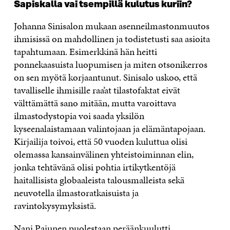
Sapiskalla vai tsempillä kulutus kuriin?
Johanna Sinisalon mukaan asenneilmastonmuutos
ihmisissä on mahdollinen ja todistetusti saa asioita
tapahtumaan. Esimerkkinä hän heitti
ponnekaasuista luopumisen ja miten otsonikerros
on sen myötä korjaantunut. Sinisalo uskoo, että
tavalliselle ihmisille raa’at tilastofaktat eivät
välttämättä sano mitään, mutta varoittava
ilmastodystopia voi saada yksilön
kyseenalaistamaan valintojaan ja elämäntapojaan.
Kirjailija toivoi, että 50 vuoden kuluttua olisi
olemassa kansainvälinen yhteistoiminnan elin,
jonka tehtävänä olisi pohtia irtikytkentöjä
haitallisista globaaleista talousmalleista sekä
neuvotella ilmastoratkaisuista ja
ravintokysymyksistä.
Nani Pajunen puolestaan peräänkuulutti