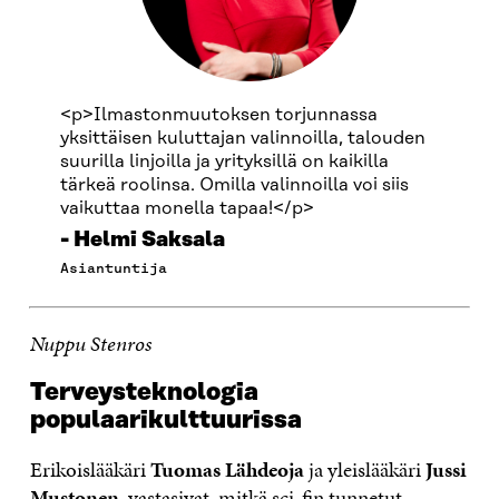
<p>Ilmastonmuutoksen torjunnassa
yksittäisen kuluttajan valinnoilla, talouden
suurilla linjoilla ja yrityksillä on kaikilla
tärkeä roolinsa. Omilla valinnoilla voi siis
vaikuttaa monella tapaa!</p>
Helmi Saksala
Asiantuntija
Nuppu Stenros
Terveysteknologia
populaarikulttuurissa
Erikoislääkäri
Tuomas Lähdeoja
ja yleislääkäri
Jussi
Mustonen
vastasivat, mitkä sci-fin tunnetut