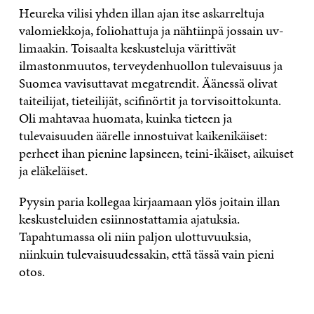
Heureka vilisi yhden illan ajan itse askarreltuja
valomiekkoja, foliohattuja ja nähtiinpä jossain uv-
limaakin. Toisaalta keskusteluja värittivät
ilmastonmuutos, terveydenhuollon tulevaisuus ja
Suomea vavisuttavat megatrendit. Äänessä olivat
taiteilijat, tieteilijät, scifinörtit ja torvisoittokunta.
Oli mahtavaa huomata, kuinka tieteen ja
tulevaisuuden äärelle innostuivat kaikenikäiset:
perheet ihan pienine lapsineen, teini-ikäiset, aikuiset
ja eläkeläiset.
Pyysin paria kollegaa kirjaamaan ylös joitain illan
keskusteluiden esiinnostattamia ajatuksia.
Tapahtumassa oli niin paljon ulottuvuuksia,
niinkuin tulevaisuudessakin, että tässä vain pieni
otos.