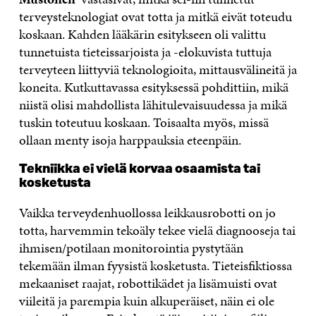
terveysteknologiat ovat totta ja mitkä eivät toteudu
koskaan. Kahden lääkärin esitykseen oli valittu
tunnetuista tieteissarjoista ja -elokuvista tuttuja
terveyteen liittyviä teknologioita, mittausvälineitä ja
koneita. Kutkuttavassa esityksessä pohdittiin, mikä
niistä olisi mahdollista lähitulevaisuudessa ja mikä
tuskin toteutuu koskaan. Toisaalta myös, missä
ollaan menty isoja harppauksia eteenpäin.
Tekniikka ei vielä korvaa osaamista tai
kosketusta
Vaikka terveydenhuollossa leikkausrobotti on jo
totta, harvemmin tekoäly tekee vielä diagnooseja tai
ihmisen/potilaan monitorointia pystytään
tekemään ilman fyysistä kosketusta. Tieteisfiktiossa
mekaaniset raajat, robottikädet ja lisämuisti ovat
viileitä ja parempia kuin alkuperäiset, näin ei ole