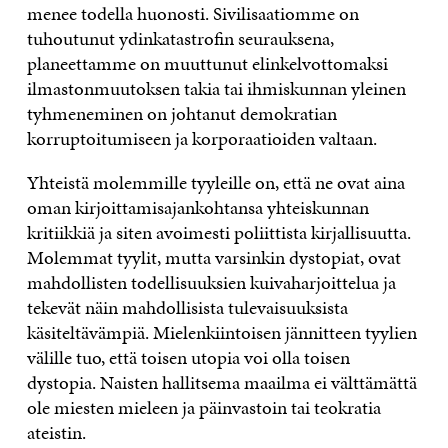
menee todella huonosti. Sivilisaatiomme on
tuhoutunut ydinkatastrofin seurauksena,
planeettamme on muuttunut elinkelvottomaksi
ilmastonmuutoksen takia tai ihmiskunnan yleinen
tyhmeneminen on johtanut demokratian
korruptoitumiseen ja korporaatioiden valtaan.
Yhteistä molemmille tyyleille on, että ne ovat aina
oman kirjoittamisajankohtansa yhteiskunnan
kritiikkiä ja siten avoimesti poliittista kirjallisuutta.
Molemmat tyylit, mutta varsinkin dystopiat, ovat
mahdollisten todellisuuksien kuivaharjoittelua ja
tekevät näin mahdollisista tulevaisuuksista
käsiteltävämpiä. Mielenkiintoisen jännitteen tyylien
välille tuo, että toisen utopia voi olla toisen
dystopia. Naisten hallitsema maailma ei välttämättä
ole miesten mieleen ja päinvastoin tai teokratia
ateistin.