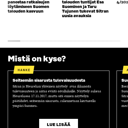
panostaa ratkaisujen
talouden tuntijat Esa
4/20
löytämiseen Suomen
Suominen ja Taru
talouden kasvuun
Tujunen tukevat Sitran
uusia avauksia
Mistä on kyse?
HANKE
Seitsemän sisarusta tulevaisuudesta
Suo
Sitran ja Heurekan yhteinen näyttely avaa ikkunoita
Itse
tulevaisuuteen ja antaa eväitä oivalluksille. Näyttely aukeaa
Suom
Heurekassa 17.11.2017, mutta sitä ennen näyttelyn
Sitr
päätähdet, seitsemän sisarusta, rakennetaan kiertueella
vuot
ympäri Suomea.
merk
LUE LISÄÄ