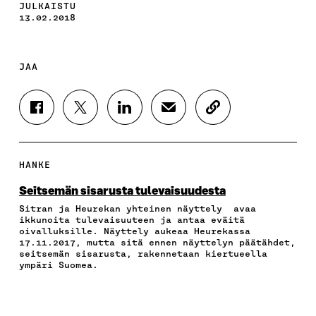
JULKAISTU
13.02.2018
JAA
J
J
J
J
K
A
A
A
A
O
A
A
A
A
P
F
T
L
S
I
A
W
I
Ä
O
HANKE
C
I
N
H
I
E
T
K
K
A
Seitsemän sisarusta tulevaisuudesta
B
T
E
Ö
R
Sitran ja Heurekan yhteinen näyttely avaa
O
E
D
P
T
ikkunoita tulevaisuuteen ja antaa eväitä
O
R
I
O
I
oivalluksille. Näyttely aukeaa Heurekassa
K
I
N
S
K
17.11.2017, mutta sitä ennen näyttelyn päätähdet,
I
S
I
T
K
seitsemän sisarusta, rakennetaan kiertueella
S
S
S
I
E
ympäri Suomea.
S
Ä
S
L
L
A
A
Ä
L
I
A
V
A
A
N
V
A
V
A
L