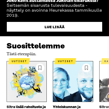
Joko kävit auttamassa Jukolan sisaruksia?
Seitsemän sisarusta tulevaisuudesta -
näyttely on avoinna Heurekassa tammikuulle
2019.
LUE LISÄÄ
Suosittelemme
Tästä eteenpäin.
UUTISET
UUTISET
K
Sitra lisää rahoitusta ja
Yhteiskunnan ja
Sitra