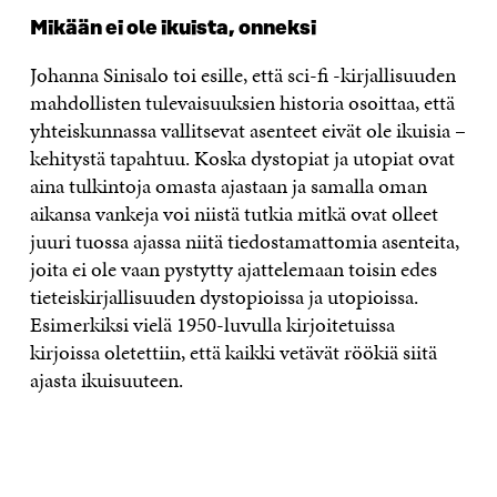
Mikään ei ole ikuista, onneksi
Johanna Sinisalo toi esille, että sci-fi -kirjallisuuden
mahdollisten tulevaisuuksien historia osoittaa, että
yhteiskunnassa vallitsevat asenteet eivät ole ikuisia –
kehitystä tapahtuu. Koska dystopiat ja utopiat ovat
aina tulkintoja omasta ajastaan ja samalla oman
aikansa vankeja voi niistä tutkia mitkä ovat olleet
juuri tuossa ajassa niitä tiedostamattomia asenteita,
joita ei ole vaan pystytty ajattelemaan toisin edes
tieteiskirjallisuuden dystopioissa ja utopioissa.
Esimerkiksi vielä 1950-luvulla kirjoitetuissa
kirjoissa oletettiin, että kaikki vetävät röökiä siitä
ajasta ikuisuuteen.