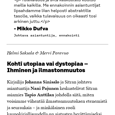
<p>Tulevaisuus ja siitä keskustelu kuuluu
meille kaikille. Me ennakoinnin asiantuntijat
lipsahdamme liian helposti abstraktille
tasolle, vaikka tulevaisuus on oikeasti tosi
arkinen juttu.</p>
Mikko Dufva
Johtava asiantuntija, ennakointi
Helmi Saksala & Mervi Porevuo
Kohti utopiaa vai dystopiaa –
Ihminen ja ilmastonmuutos
Kirjailija
Johanna Sinisalo
ja Sitran johtava
asiantuntija
Nani Pajunen
keskustelivat Sitran
asiamies
Tapio Anttilan
johdolla siitä, miten
voisimme vähentää ilmastonmuutoksen etenemistä
ja seurauksia – ja minkälainen rooli
kaunokirjallisuudella on ajatusten herättämiseksi.