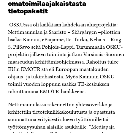
omatoimilaajakaistasta
tietopaketit
OSKU:ssa oli kaikkiaan kahdeksan alueprojektia:
Nettimaunulan ja Saaristo – Skärgårgen –pilottien
lisäksi Kainuu, ePaijänne, Itä-Turku, Kehä 5 – Ring
5, PiiSavo sekä Pohjois-Lappi. Turunmaalla OSKU-
projektin jälkeen toiminta jatkuu Varsinais-Suomen
maaseudun kehittämisohjelmassa. Rahoitus tulee
EU:n EMOTR:sta eli Euroopan maatalouden
ohjaus- ja tukirahastosta. Myös Kainuun OSKU
toimii vuoden loppuun saakka TE-keskuksen
rahoittamana EMOTR-hankkeena.
Nettimaunulassa rakennettiin yhteisöverkko ja
kehitettiin tietotekniikkakoulutusta ja opastusta
suunnattuna erityisesti alueen työttömille tai
työttömyysuhan alaisille asukkaille. ”Mediapaja