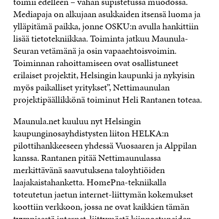
toimii edelleen – vähän supistetussa muodossa.
Mediapaja on alkujaan asukkaiden itsensä luoma ja
ylläpitämä paikka, jonne OSKU:n avulla hankittiin
lisää tietotekniikkaa. Toiminta jatkuu Maunula-
Seuran vetämänä ja osin vapaaehtoisvoimin.
Toiminnan rahoittamiseen ovat osallistuneet
erilaiset projektit, Helsingin kaupunki ja nykyisin
myös paikalliset yritykset”, Nettimaunulan
projektipäällikkönä toiminut Heli Rantanen toteaa.
Maunula.net kuuluu nyt Helsingin
kaupunginosayhdistysten liiton HELKA:n
pilottihankkeeseen yhdessä Vuosaaren ja Alppilan
kanssa. Rantanen pitää Nettimaunulassa
merkittävänä saavutuksena taloyhtiöiden
laajakaistahanketta. HomePna-tekniikalla
toteutetun jaetun internet-liittymän kokemukset
koottiin verkkoon, jossa ne ovat kaikkien tämän
tyyppisestä internet-liittymästä kiinnostuneiden