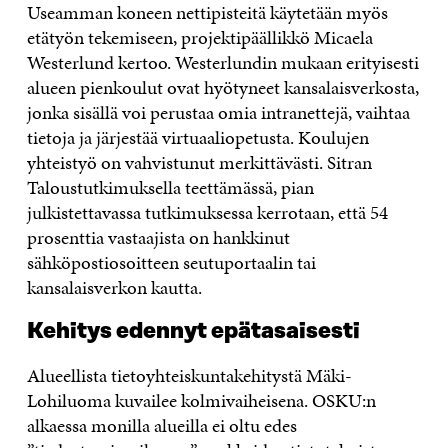
Useamman koneen nettipisteitä käytetään myös
etätyön tekemiseen, projektipäällikkö Micaela
Westerlund kertoo. Westerlundin mukaan erityisesti
alueen pienkoulut ovat hyötyneet kansalaisverkosta,
jonka sisällä voi perustaa omia intranettejä, vaihtaa
tietoja ja järjestää virtuaaliopetusta. Koulujen
yhteistyö on vahvistunut merkittävästi. Sitran
Taloustutkimuksella teettämässä, pian
julkistettavassa tutkimuksessa kerrotaan, että 54
prosenttia vastaajista on hankkinut
sähköpostiosoitteen seutuportaalin tai
kansalaisverkon kautta.
Kehitys edennyt epätasaisesti
Alueellista tietoyhteiskuntakehitystä Mäki-
Lohiluoma kuvailee kolmivaiheisena. OSKU:n
alkaessa monilla alueilla ei oltu edes