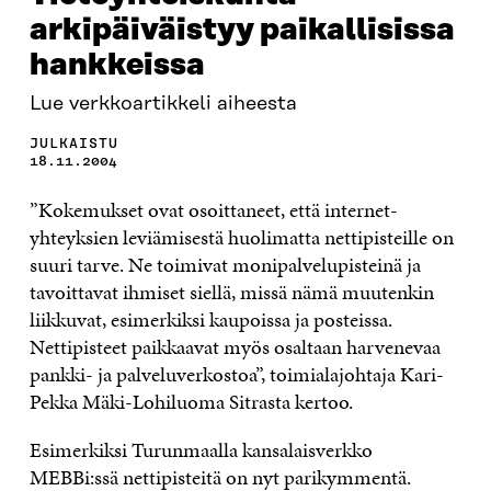
arkipäiväistyy paikallisissa
hankkeissa
Lue verkkoartikkeli aiheesta
JULKAISTU
18.11.2004
”Kokemukset ovat osoittaneet, että internet-
yhteyksien leviämisestä huolimatta nettipisteille on
suuri tarve. Ne toimivat monipalvelupisteinä ja
tavoittavat ihmiset siellä, missä nämä muutenkin
liikkuvat, esimerkiksi kaupoissa ja posteissa.
Nettipisteet paikkaavat myös osaltaan harvenevaa
pankki- ja palveluverkostoa”, toimialajohtaja Kari-
Pekka Mäki-Lohiluoma Sitrasta kertoo.
Esimerkiksi Turunmaalla kansalaisverkko
MEBBi:ssä nettipisteitä on nyt parikymmentä.