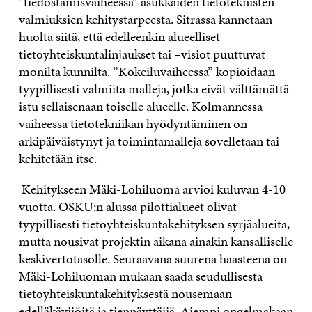
”tiedostamisvaiheessa” asukkaiden tietoteknisten
valmiuksien kehitystarpeesta. Sitrassa kannetaan
huolta siitä, että edelleenkin alueelliset
tietoyhteiskuntalinjaukset tai –visiot puuttuvat
monilta kunnilta. ”Kokeiluvaiheessa” kopioidaan
tyypillisesti valmiita malleja, jotka eivät välttämättä
istu sellaisenaan toiselle alueelle. Kolmannessa
vaiheessa tietotekniikan hyödyntäminen on
arkipäiväistynyt ja toimintamalleja sovelletaan tai
kehitetään itse.
Kehitykseen Mäki-Lohiluoma arvioi kuluvan 4-10
vuotta. OSKU:n alussa pilottialueet olivat
tyypillisesti tietoyhteiskuntakehityksen syrjäalueita,
mutta nousivat projektin aikana ainakin kansalliselle
keskivertotasolle. Seuraavana suurena haasteena on
Mäki-Lohiluoman mukaan saada seudullisesta
tietoyhteiskuntakehityksestä nousemaan
edelläkävijöitä ja tiennäyttäjiä. Aiempi ongelmakaan