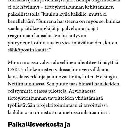
ei ole hävinnyt – tietoyhteiskunnan kehittäminen
paikallistasolla ”kuuluu kyllä kaikille, mutta ei
kenellekään”. ”Suurena haasteena on myös se, kuinka
saada päätöksentekijät ja palveluntarjoajat
reagoimaan kansalaisten lisääntyviin
yhteydenottoihin uusien viestintävälineiden, kuten
sähköpostin kautta.”
Muun muassa vahva alueellinen identiteetti näyttää
OSKU:n kokemusten valossa luoneen vilkkaita
kansalaisverkkoja ja innovaatioita, kuten Helsingin
Nettimaunulassa. Sen puute taas hidasti hankkeiden
edistymistä osassa pilotteja. Arvioitaessa
tietoyhteiskunnan tavoitteiden yhdistämistä
työllistävään projektitoimintaan ei tavoitteissa
kaikilta osin onnistuttu annetussa aikaraamissa.
Paikallisverkosta ja