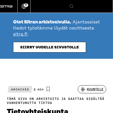
Siirry
FI
suoraan
Vaihda
Hae
sivuston
sisältöön
kieli
Olet Sitran arkistosivulla.
Ajantasaiset
tiedot työstämme löydät osoitteesta
sitra.fi
.
SIIRRY UUDELLE SIVUSTOLLE
Arvioitu
3 min
KUUNTELE
ARCHIVED
lukuaika
TÄMÄ SIVU ON ARKISTOITU JA SAATTAA SISÄLTÄÄ
VANHENTUNUTTA TIETOA
Tietoyhteiskunta