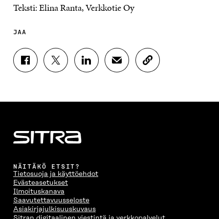
Teksti: Elina Ranta, Verkkotie Oy
JAA
J
J
J
J
K
A
A
A
A
O
A
A
A
A
P
F
T
L
S
I
A
W
I
Ä
O
C
I
N
H
I
E
T
K
K
A
B
T
E
Ö
R
O
E
D
P
T
O
R
I
O
I
K
I
N
S
K
I
S
I
T
K
NÄITÄKÖ ETSIT?
S
S
S
I
E
Tietosuoja ja käyttöehdot
S
Ä
S
L
L
Evästeasetukset
A
A
Ä
L
I
Ilmoituskanava
A
V
A
A
N
Saavutettavuusseloste
V
A
V
A
L
Asiakirjajulkisuuskuvaus
A
U
A
V
I
Sitran digitaalinen viestintä ja verkkopalvelut