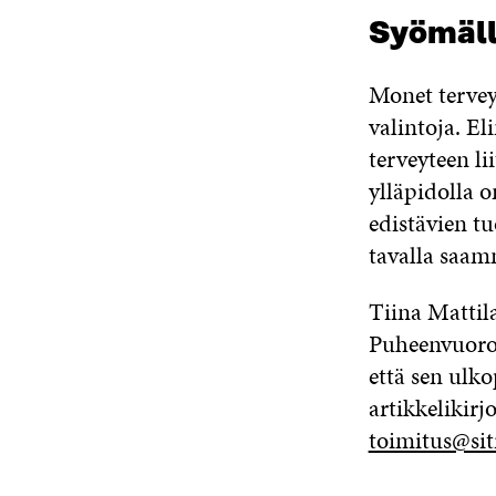
Syömäll
Monet terveyt
valintoja. El
terveyteen li
ylläpidolla 
edistävien tu
tavalla saam
Tiina Matti
Puheenvuorot-
että sen ulko
artikkelikirjo
toimitus@sitr