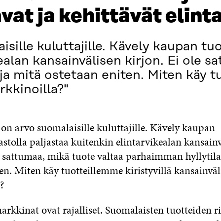
vat ja kehittävät elint
sille kuluttajille. Kävely kaupan tu
ealan kansainvälisen kirjon. Ei ole 
ja mitä ostetaan eniten. Miten käy 
arkkinoilla?"
on arvo suomalaisille kuluttajille. Kävely kaupan
stolla paljastaa kuitenkin elintarvikealan kansain
le sattumaa, mikä tuote valtaa parhaimman hyllytila
en. Miten käy tuotteillemme kiristyvillä kansainväli
?
rkkinat ovat rajalliset. Suomalaisten tuotteiden r