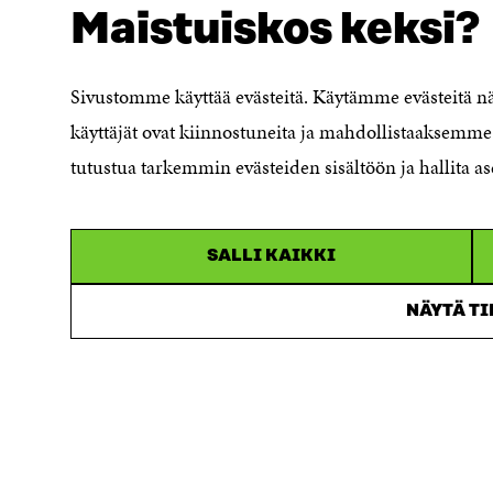
Maistuiskos keksi?
Evästeasetukset
Ilmoituskanava
Saavutettavuusseloste
Sivustomme käyttää evästeitä. Käytämme evästeitä 
Asiakirjajulkisuuskuvaus
käyttäjät ovat kiinnostuneita ja mahdollistaaksemme 
Sitran digitaalinen viestintä ja
tutustua tarkemmin evästeiden sisältöön ja hallita as
verkkopalvelut
SALLI KAIKKI
NÄYTÄ T