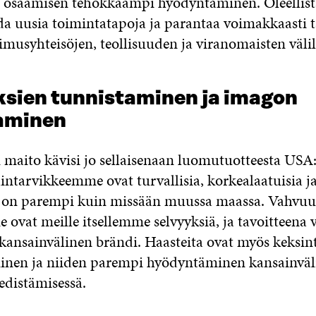
 osaamisen tehokkaampi hyödyntäminen. Oleellist
da uusia toimintatapoja ja parantaa voimakkaasti t
imusyhteisöjen, teollisuuden ja viranomaisten välil
sien tunnistaminen ja imagon
aminen
maito kävisi jo sellaisenaan luomutuotteesta USA:
intarvikkeemme ovat turvallisia, korkealaatuisia j
ys on parempi kuin missään muussa maassa. Vahvu
vat meille itsellemme selvyyksiä, ja tavoitteena v
 kansainvälinen brändi. Haasteita ovat myös keksin
inen ja niiden parempi hyödyntäminen kansainväl
 edistämisessä.