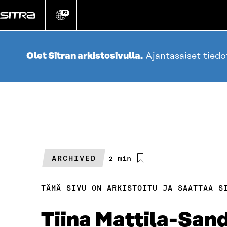
Siirry
suoraan
FI
Vaihda
sivuston
sisältöön
kieli
Olet Sitran arkistosivulla.
Ajantasaiset tied
ARCHIVED
Arvioitu
2 min
lukuaika
TÄMÄ SIVU ON ARKISTOITU JA SAATTAA S
Tiina Mattila-Sand