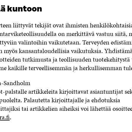
ä kuntoon
een liittyvät tekijät ovat ihmisten henkilökohtaisia,
intarviketeollisuudella on merkittävä vastuu siitä, 
ittyviin valintoihin vaikutetaan. Terveyden edistämi
on myös kansantaloudellisia vaikutuksia. Yhdistämä
otteiden tutkimusta ja teollisuuden tuotekehitystä
me kaikille terveellisemmän ja herkullisemman tu
la-Sandholm
palstalle artikkeleita kirjoittavat asiantuntijat sek
puolelta. Palautetta kirjoittajalle ja ehdotuksia
ittajiksi tai artikkelien aiheiksi voi lähettää osoitte
a.fi
.