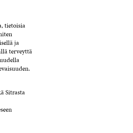
 tietoisia
miten
sellä ja
llä terveyttä
 uudella
levaisuuden.
ä Sitrasta
eseen