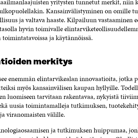
maailmanlaajuisten yritysten tunnetut merkit, niin 
 ulkopuolellakin. Kansainvälistyminen on omille t
lisuus ja valtava haaste. Kilpailuun vastaaminen e
 tasolla hyvin toimivalle elintarviketeollisuudelle
 toimintatavoissa ja käytännöissä.
tioiden merkitys
see enemmän elintarvikealan innovaatioita, jotka 
teiksi myös kansainvälisen kaupan hyllyille. Todell
en luomiseen tarvitaan rakentavaa, nykyistä tiivii
sekä uusia toimintamalleja tutkimuksen, tuotekehit
ja viranomaisten välille.
knologiaosaamisen ja tutkimuksen huippumaa, jon