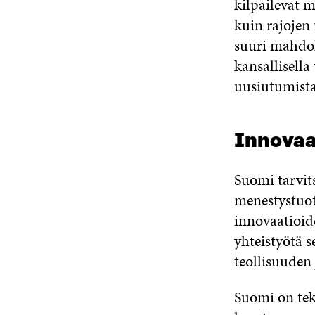
kilpailevat 
kuin rajojen
suuri mahdol
kansallisella
uusiutumista
Innovaa
Suomi tarvit
menestystuot
innovaatioid
yhteistyötä 
teollisuuden 
Suomi on te