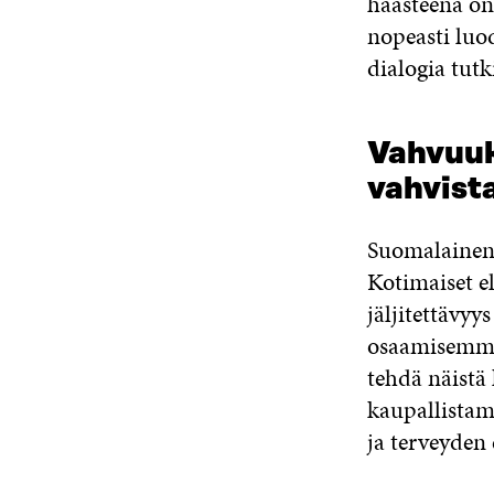
haasteena on
nopeasti luo
dialogia tutk
Vahvuuk
vahvist
Suomalainen 
Kotimaiset el
jäljitettävy
osaamisemme o
tehdä näistä
kaupallistam
ja terveyden