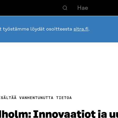
ot työstämme löydät osoitteesta
sitra.fi
.
ISÄLTÄÄ VANHENTUNUTTA TIETOA
holm: Innovaatiot ja 