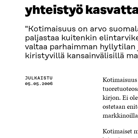
yhteistyö kasvatta
"Kotimaisuus on arvo suomalai
paljastaa kuitenkin elintarvik
valtaa parhaimman hyllytilan 
kiristyvillä kansainvälisillä m
Kotimaisuus 
JULKAISTU
05.05.2006
tuoretuoteosa
kirjon. Ei o
ostetaan enit
markkinoilla
Kotimaiset ma