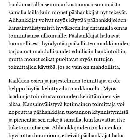
hankinnat alhaisemman kustannustason maista
samalla lailla kuin monet päähankkijat nyt tekevät.
Alihankkijat voivat myös käyttää päähankkijoiden
kansainvälistymistä hyväkseen laajentamalla omaa
toimintaansa ulkomaille. Päähankkijat haluavat
luonnollisesti hyödyntää paikallisten markkinoiden
tarjoamat mahdollisuudet edullisiin hankintoihin,
mutta monet seikat puoltavat myös tuttujen
toimittajien käyttöä, jos se vain on mahdollista.
Kaikkien osien ja järjestelmien toimittajia ei ole
helppo löytää kehittyviltä markkinoilta. Myös
laadun ja toimitusvarmuuden kehittäminen vie
aikaa. Kansainvälistyvä kotimainen toimittaja voi
nopeuttaa päähankkijan tuotannon käynnistymistä
ja pienentää sen riskejä samalla, kun kasvattaa itse
liiketoimintaansa. Alihankkijoiden on kuitenkin
hyvä ottaa huomioon, etteivät päähankkijat halua