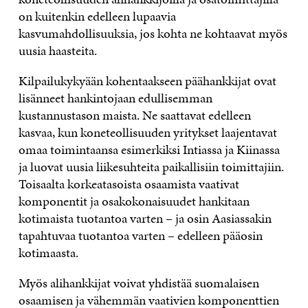
on kuitenkin edelleen lupaavia
kasvumahdollisuuksia, jos kohta ne kohtaavat myös
uusia haasteita.
Kilpailukykyään kohentaakseen päähankkijat ovat
lisänneet hankintojaan edullisemman
kustannustason maista. Ne saattavat edelleen
kasvaa, kun koneteollisuuden yritykset laajentavat
omaa toimintaansa esimerkiksi Intiassa ja Kiinassa
ja luovat uusia liikesuhteita paikallisiin toimittajiin.
Toisaalta korkeatasoista osaamista vaativat
komponentit ja osakokonaisuudet hankitaan
kotimaista tuotantoa varten – ja osin Aasiassakin
tapahtuvaa tuotantoa varten – edelleen pääosin
kotimaasta.
Myös alihankkijat voivat yhdistää suomalaisen
osaamisen ja vähemmän vaativien komponenttien