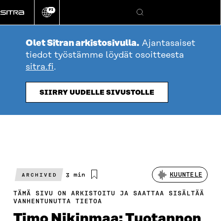
Siirry
FI
suoraan
Vaihda
Hae
sivuston
sisältöön
kieli
Olet Sitran arkistosivulla.
Ajantasaiset
tiedot työstämme löydät osoitteesta
sitra.fi
.
SIIRRY UUDELLE SIVUSTOLLE
Arvioitu
3 min
KUUNTELE
ARCHIVED
lukuaika
TÄMÄ SIVU ON ARKISTOITU JA SAATTAA SISÄLTÄÄ
VANHENTUNUTTA TIETOA
Timo Nikinmaa: Tuotannon