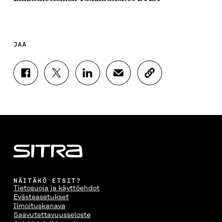
JAA
J
J
J
J
K
A
A
A
A
O
A
A
A
A
P
F
T
L
S
I
A
W
I
Ä
O
C
I
N
H
I
E
T
K
K
A
B
T
E
Ö
R
O
E
D
P
T
O
R
I
O
I
K
I
N
S
K
I
S
I
T
K
NÄITÄKÖ ETSIT?
S
S
S
I
E
Tietosuoja ja käyttöehdot
S
Ä
S
L
L
Evästeasetukset
A
A
Ä
L
I
Ilmoituskanava
A
V
A
A
N
Saavutettavuusseloste
V
A
V
A
L