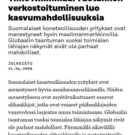
verkostoituminen luo
kasvumahdollisuuksia
Suomalaiset koneteollisuuden yritykset ovat
menestyneet hyvin maailmanmarkkinoilla.
Globaalin taantuman vuoksi toimialan
lähiajan näkymät eivät ole parhaat
mahdolliset.
JULKAISTU
21.04.2009
Suomalaiset koneteollisuuden yritykset ovat
menestyneet hyvin maailmanmarkkinoilla. Niiden
menestykseen ovat myötävaikuttaneet osaavat
alihankkijat, jotka ovat voineet päähankkijoiden
vanavedessä laajentaa omaa toimintaansa. Globaalin
taantuman vuoksi toimialan lähiajan näkymät eivät
ole parhaat mahdolliset. Pitemmällä aikavälillä
koneteollisuuden alihankkijoilla ja osatoimittajilla