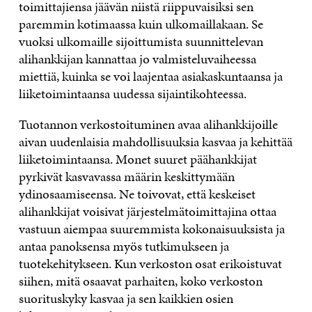
toimittajiensa jäävän niistä riippuvaisiksi sen
paremmin kotimaassa kuin ulkomaillakaan. Se
vuoksi ulkomaille sijoittumista suunnittelevan
alihankkijan kannattaa jo valmisteluvaiheessa
miettiä, kuinka se voi laajentaa asiakaskuntaansa ja
liiketoimintaansa uudessa sijaintikohteessa.
Tuotannon verkostoituminen avaa alihankkijoille
aivan uudenlaisia mahdollisuuksia kasvaa ja kehittää
liiketoimintaansa. Monet suuret päähankkijat
pyrkivät kasvavassa määrin keskittymään
ydinosaamiseensa. Ne toivovat, että keskeiset
alihankkijat voisivat järjestelmätoimittajina ottaa
vastuun aiempaa suuremmista kokonaisuuksista ja
antaa panoksensa myös tutkimukseen ja
tuotekehitykseen. Kun verkoston osat erikoistuvat
siihen, mitä osaavat parhaiten, koko verkoston
suorituskyky kasvaa ja sen kaikkien osien