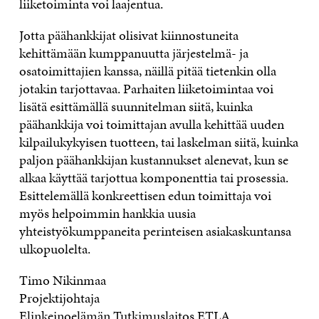
liiketoiminta voi laajentua.
Jotta päähankkijat olisivat kiinnostuneita
kehittämään kumppanuutta järjestelmä- ja
osatoimittajien kanssa, näillä pitää tietenkin olla
jotakin tarjottavaa. Parhaiten liiketoimintaa voi
lisätä esittämällä suunnitelman siitä, kuinka
päähankkija voi toimittajan avulla kehittää uuden
kilpailukykyisen tuotteen, tai laskelman siitä, kuinka
paljon päähankkijan kustannukset alenevat, kun se
alkaa käyttää tarjottua komponenttia tai prosessia.
Esittelemällä konkreettisen edun toimittaja voi
myös helpoimmin hankkia uusia
yhteistyökumppaneita perinteisen asiakaskuntansa
ulkopuolelta.
Timo Nikinmaa
Projektijohtaja
Elinkeinoelämän Tutkimuslaitos ETLA