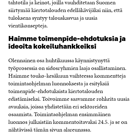
tahtotila ja keinot, joilla vauhditetaan Suomen
siirtymää kiertotalouden edelläkävijäksi niin, että
tuloksena syntyy talouskasvua ja uusia
vientikonsepteja.
Haimme toimenpide-ehdotuksia ja
ideoita kokeiluhankkeiksi
Olennainen osa huhtikuussa käynnistynyttä
työprosessia on sidosryhmien laaja osallistaminen.
Haimme touko-kesäkuun vaihteessa kommentteja
toimintaohjelman luonnoksesta ja esityksiä
toimenpide-ehdotuksista kiertotalouden
edistämiseksi. Toivoimme saavamme rohkeita uusia
avauksia, joissa yhdistetään eri sektoreiden
osaamista.
Toimintaohjelman ensimmäinen
luonnos julkaistiin kommentoitavaksi 24.5. ja se on
nähtävissä tämän sivun alareunassa.