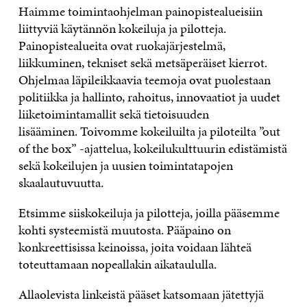
Haimme toimintaohjelman painopistealueisiin
liittyviä käytännön kokeiluja ja pilotteja.
Painopistealueita ovat ruokajärjestelmä,
liikkuminen, tekniset sekä metsäperäiset kierrot.
Ohjelmaa läpileikkaavia teemoja ovat puolestaan
politiikka ja hallinto, rahoitus, innovaatiot ja uudet
liiketoimintamallit sekä tietoisuuden
lisääminen.
Toivomme kokeiluilta ja piloteilta ”out
of the box” -ajattelua, kokeilukulttuurin edistämistä
sekä kokeilujen ja uusien toimintatapojen
skaalautuvuutta.
Etsimme siiskokeiluja ja pilotteja, joilla pääsemme
kohti systeemistä muutosta. Pääpaino on
konkreettisissa keinoissa, joita voidaan lähteä
toteuttamaan nopeallakin aikataululla.
Allaolevista linkeistä pääset katsomaan jätettyjä