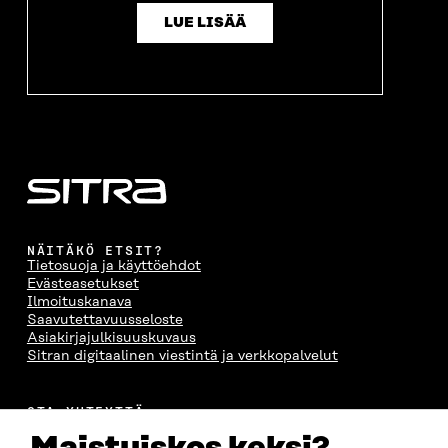
LUE LISÄÄ
NÄITÄKÖ ETSIT?
Tietosuoja ja käyttöehdot
Evästeasetukset
Ilmoituskanava
Saavutettavuusseloste
Asiakirjajulkisuuskuvaus
Sitran digitaalinen viestintä ja verkkopalvelut
OTA YHTEYTTÄ
Suomen itsenäisyyden juhlarahasto Sitra
Itämerenkatu 11-13, PL 160,