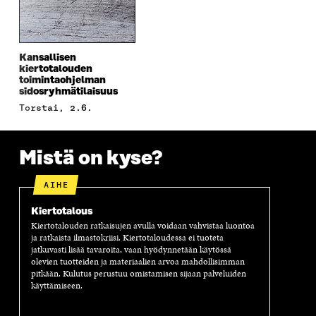
S
A
S
S
A
I
A
S
I
K
I
A
K
K
K
I
K
U
K
K
Kansallisen
U
N
U
K
kiertotalouden
N
A
N
U
toimintaohjelman
A
S
A
N
sidosryhmätilaisuus
S
S
S
A
torstai, 2.6.
S
A
S
S
A
A
S
A
Mistä on kyse?
AIHE
Kiertotalous
Kiertotalouden ratkaisujen avulla voidaan vahvistaa luontoa
ja ratkaista ilmastokriisi. Kiertotaloudessa ei tuoteta
jatkuvasti lisää tavaroita, vaan hyödynnetään käytössä
olevien tuotteiden ja materiaalien arvoa mahdollisimman
pitkään. Kulutus perustuu omistamisen sijaan palveluiden
käyttämiseen.