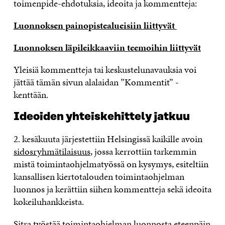
toimenpide-ehdotuksia, ideoita ja kommentteja:
Luonnoksen painopistealueisiin liittyvät
Luonnoksen läpileikkaaviin teemoihin liittyvät
Yleisiä kommentteja tai keskustelunavauksia voi
jättää tämän sivun alalaidan ”Kommentit” -
kenttään.
Ideoiden yhteiskehittely jatkuu
2. kesäkuuta järjestettiin Helsingissä kaikille avoin
sidosryhmätilaisuus
, jossa kerrottiin tarkemmin
mistä toimintaohjelmatyössä on kysymys, esiteltiin
kansallisen kiertotalouden toimintaohjelman
luonnos ja kerättiin siihen kommentteja sekä ideoita
kokeiluhankkeista.
Sitra työstää toimintaohjelman luonnosta eteenpäin