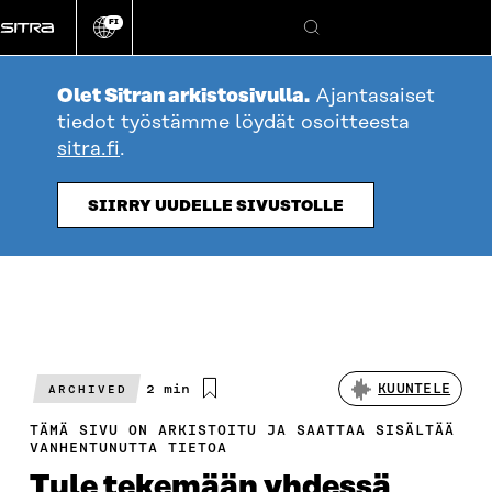
Siirry
FI
suoraan
Vaihda
Hae
sivuston
sisältöön
kieli
Olet Sitran arkistosivulla.
Ajantasaiset
tiedot työstämme löydät osoitteesta
sitra.fi
.
SIIRRY UUDELLE SIVUSTOLLE
Arvioitu
2 min
KUUNTELE
ARCHIVED
lukuaika
TÄMÄ SIVU ON ARKISTOITU JA SAATTAA SISÄLTÄÄ
VANHENTUNUTTA TIETOA
Tule tekemään yhdessä