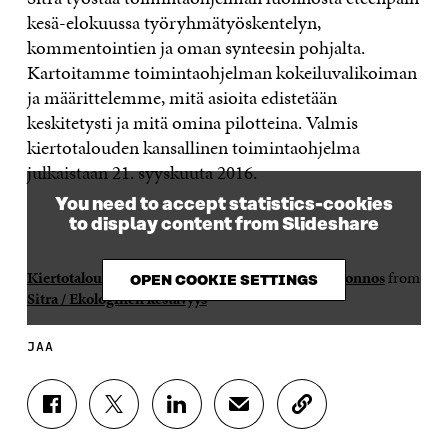
kesä-elokuussa työryhmätyöskentelyn,
kommentointien ja oman synteesin pohjalta.
Kartoitamme toimintaohjelman kokeiluvalikoiman
ja määrittelemme, mitä asioita edistetään
keskitetysti ja mitä omina pilotteina. Valmis
kiertotalouden kansallinen toimintaohjelma
julkaistaan 21. syyskuuta 2016.
You need to accept statistics-cookies
to display content from Slideshare
Kiertotalouden kansallinen toimintaohjelma – luonnos
from
OPEN COOKIE SETTINGS
Sitra / Ekologinen kestävyys
JAA
J
J
J
J
K
A
A
A
A
O
A
A
A
A
P