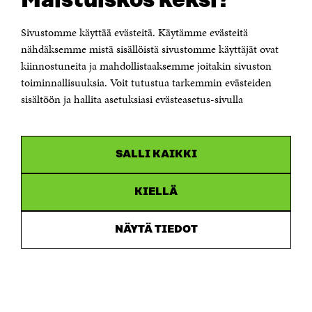
Maistuiskos keksi?
00181 Helsinki
Sivustomme käyttää evästeitä. Käytämme evästeitä
Puhelin +358 294 618 991
Sähköpostiosoite
nähdäksemme mistä sisällöistä sivustomme käyttäjät ovat
etunimi.sukunimi@sitra.fi tai sitra@sitra.fi
kiinnostuneita ja mahdollistaaksemme joitakin sivuston
toiminnallisuuksia. Voit tutustua tarkemmin evästeiden
Saapumisohjeet
sisältöön ja hallita asetuksiasi evästeasetus-sivulla
Y-tunnus 0202132-3
OLEMME NÄISSÄ SOMEISSA
SALLI KAIKKI
Facebook
Avautuu
uudessa
Linkedin
ikkunassa
KIELLÄ
Avautuu
uudessa
Youtube
ikkunassa
Avautuu
NÄYTÄ TIEDOT
uudessa
Instagram
ikkunassa
Avautuu
uudessa
ikkunassa