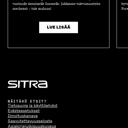
vuotiaalle itsenäiselle Suomelle. Juhlimme tulevaisuustyön
hyvi
merkeissä – tule mukaan!
Pare
LUE LISÄÄ
NÄITÄKÖ ETSIT?
Tietosuoja ja käyttöehdot
Evästeasetukset
Ilmoituskanava
Saavutettavuusseloste
Asiakirjajulkisuuskuvaus