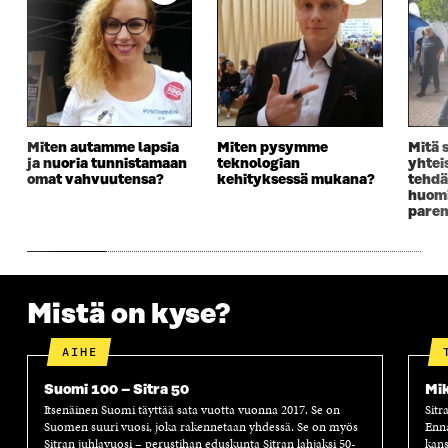
E
S
E
D
S
S
S
E
S
A
S
S
A
I
A
S
I
K
I
A
K
K
K
I
K
U
K
K
U
N
U
K
Miten autamme lapsia
Miten pysymme
Mitä 
N
A
N
U
ja nuoria tunnistamaan
teknologian
yhtei
A
S
A
N
omat vahvuutensa?
kehityksessä mukana?
tehdä
S
S
S
A
huomi
S
A
S
S
pare
A
A
S
A
Mistä on kyse?
AIHE
Suomi 100 – Sitra 50
Mik
Itsenäinen Suomi täyttää sata vuotta vuonna 2017. Se on
Sitr
Suomen suuri vuosi, joka rakennetaan yhdessä. Se on myös
Enn
Sitran juhlavuosi – perustihan eduskunta Sitran lahjaksi 50-
kans