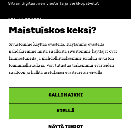
Sitran digitaalinen viestintä ja verkkopalvelut
OTA YHTEYTTÄ
Suomen itsenäisyyden juhlarahasto Sitra
Maistuiskos keksi?
Itämerenkatu 11-13, PL 160,
00181 Helsinki
Sivustomme käyttää evästeitä. Käytämme evästeitä
Puhelin +358 294 618 991
Sähköpostiosoite
nähdäksemme mistä sisällöistä sivustomme käyttäjät ovat
etunimi.sukunimi@sitra.fi tai sitra@sitra.fi
kiinnostuneita ja mahdollistaaksemme joitakin sivuston
Saapumisohjeet
toiminnallisuuksia. Voit tutustua tarkemmin evästeiden
sisältöön ja hallita asetuksiasi evästeasetus-sivulla
Y-tunnus 0202132-3
OLEMME NÄISSÄ SOMEISSA
SALLI KAIKKI
Facebook
Avautuu
uudessa
Linkedin
ikkunassa
KIELLÄ
Avautuu
uudessa
Youtube
ikkunassa
Avautuu
NÄYTÄ TIEDOT
uudessa