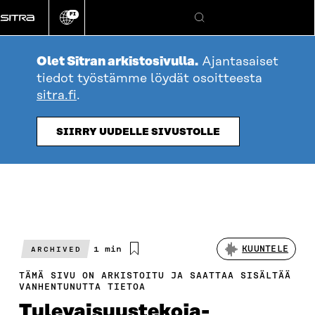
Siirry
FI
suoraan
Vaihda
Hae
sivuston
sisältöön
kieli
Olet Sitran arkistosivulla.
Ajantasaiset
tiedot työstämme löydät osoitteesta
sitra.fi
.
SIIRRY UUDELLE SIVUSTOLLE
Arvioitu
1 min
KUUNTELE
ARCHIVED
lukuaika
TÄMÄ SIVU ON ARKISTOITU JA SAATTAA SISÄLTÄÄ
VANHENTUNUTTA TIETOA
Tulevaisuustekoja-