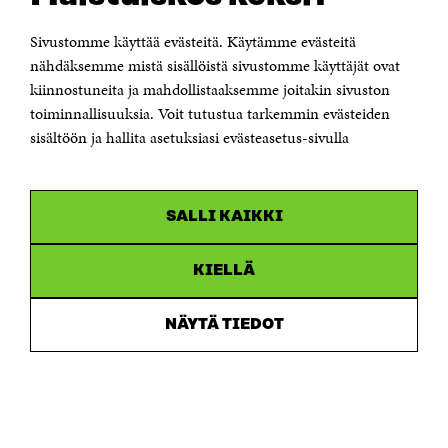
00181 Helsinki
Sivustomme käyttää evästeitä. Käytämme evästeitä
Puhelin +358 294 618 991
Sähköpostiosoite
nähdäksemme mistä sisällöistä sivustomme käyttäjät ovat
etunimi.sukunimi@sitra.fi tai sitra@sitra.fi
kiinnostuneita ja mahdollistaaksemme joitakin sivuston
toiminnallisuuksia. Voit tutustua tarkemmin evästeiden
Saapumisohjeet
sisältöön ja hallita asetuksiasi evästeasetus-sivulla
Y-tunnus 0202132-3
OLEMME NÄISSÄ SOMEISSA
SALLI KAIKKI
Facebook
Avautuu
uudessa
Linkedin
ikkunassa
KIELLÄ
Avautuu
uudessa
Youtube
ikkunassa
Avautuu
NÄYTÄ TIEDOT
uudessa
Instagram
ikkunassa
Avautuu
uudessa
ikkunassa