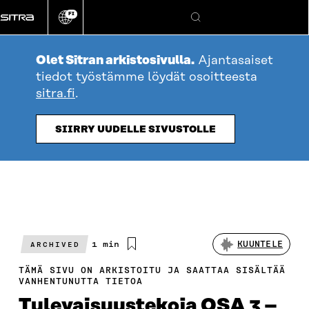
Siirry
FI
suoraan
Vaihda
Hae
sivuston
sisältöön
kieli
Olet Sitran arkistosivulla.
Ajantasaiset
tiedot työstämme löydät osoitteesta
sitra.fi
.
SIIRRY UUDELLE SIVUSTOLLE
Arvioitu
1 min
KUUNTELE
ARCHIVED
lukuaika
TÄMÄ SIVU ON ARKISTOITU JA SAATTAA SISÄLTÄÄ
VANHENTUNUTTA TIETOA
Tulevaisuustekoja OSA 3 –