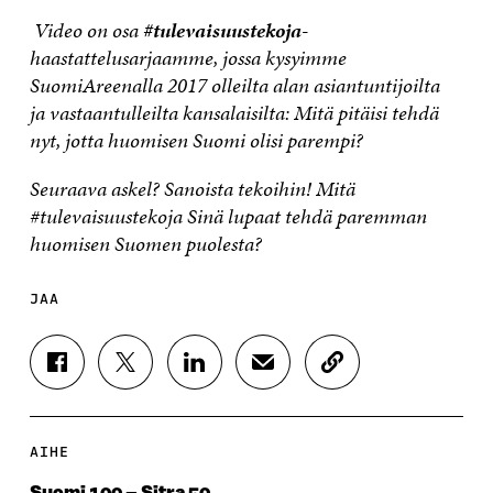
Video on osa
#tulevaisuustekoja
-
haastattelusarjaamme, jossa kysyimme
SuomiAreenalla 2017 olleilta alan asiantuntijoilta
ja vastaantulleilta kansalaisilta: Mitä pitäisi tehdä
nyt, jotta huomisen Suomi olisi parempi?
Seuraava askel? Sanoista tekoihin! Mitä
#tulevaisuustekoja Sinä lupaat tehdä paremman
huomisen Suomen puolesta?
JAA
J
J
J
J
K
A
A
A
A
O
A
A
A
A
P
F
T
L
S
I
A
W
I
Ä
O
AIHE
C
I
N
H
I
E
T
K
K
A