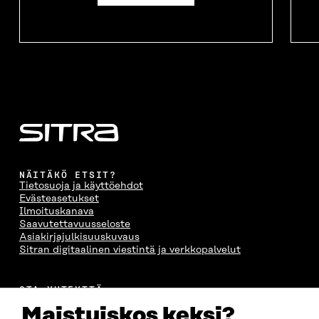
NÄITÄKÖ ETSIT?
Tietosuoja ja käyttöehdot
Evästeasetukset
Ilmoituskanava
Saavutettavuusseloste
Asiakirjajulkisuuskuvaus
Sitran digitaalinen viestintä ja verkkopalvelut
OTA YHTEYTTÄ
Suomen itsenäisyyden juhlarahasto Sitra
Maistuiskos keksi?
Itämerenkatu 11-13, PL 160,