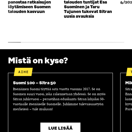
panostaa ratkaisujen
talouden tuntijat Esa
4/20
U
N
U
K
löytämiseen Suomen
Suominen ja Taru
N
A
N
U
talouden kasvuun
Tujunen tukevat Sitran
A
S
A
N
uusia avauksia
S
S
S
A
S
A
S
S
A
A
S
A
Mistä on kyse?
AIHE
Suomi 100 – Sitra 50
Mik
Itsenäinen Suomi täyttää sata vuotta vuonna 2017. Se on
Sitr
Suomen suuri vuosi, joka rakennetaan yhdessä. Se on myös
Enn
Sitran juhlavuosi – perustihan eduskunta Sitran lahjaksi 50-
kans
vuotiaalle itsenäiselle Suomelle. Juhlimme tulevaisuustyön
hyvi
merkeissä – tule mukaan!
Pare
LUE LISÄÄ