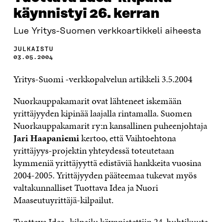
käynnistyi 26. kerran
Lue Yritys-Suomen verkkoartikkeli aiheesta
JULKAISTU
03.05.2004
Yritys-Suomi -verkkopalvelun artikkeli 3.5.2004
Nuorkauppakamarit ovat lähteneet iskemään
yrittäjyyden kipinää laajalla rintamalla. Suomen
Nuorkauppakamarit ry:n kansallinen puheenjohtaja
Jari Haapaniemi
kertoo, että Vaihtoehtona
yrittäjyys-projektin yhteydessä toteutetaan
kymmeniä yrittäjyyttä edistäviä hankkeita vuosina
2004-2005. Yrittäjyyden pääteemaa tukevat myös
valtakunnalliset Tuottava Idea ja Nuori
Maaseutuyrittäjä-kilpailut.
Tuottava Idea- kilpailu käynnistettiin 24. huhtikuuta