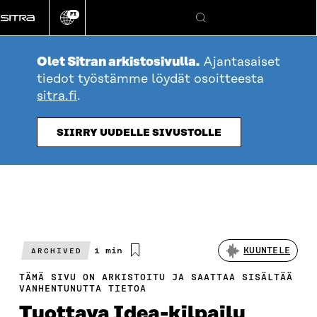
Siirry
FI
suoraan
Vaihda
Hae
sivuston
sisältöön
kieli
Olet Sitran arkistosivulla.
Ajantasaiset
tiedot työstämme löydät osoitteesta
sitra.fi
.
SIIRRY UUDELLE SIVUSTOLLE
Arvioitu
1 min
KUUNTELE
ARCHIVED
lukuaika
TÄMÄ SIVU ON ARKISTOITU JA SAATTAA SISÄLTÄÄ
VANHENTUNUTTA TIETOA
Tuottava Idea-kilpailu