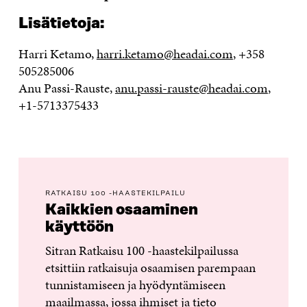
Lisätietoja
:
Harri Ketamo,
harri.ketamo@headai.com
, +358
505285006
Anu Passi-Rauste,
anu.passi-rauste@headai.com
,
+1-5713375433
RATKAISU 100 -HAASTEKILPAILU
Kaikkien osaaminen
käyttöön
Sitran Ratkaisu 100 -haastekilpailussa
etsittiin ratkaisuja osaamisen parempaan
tunnistamiseen ja hyödyntämiseen
maailmassa, jossa ihmiset ja tieto