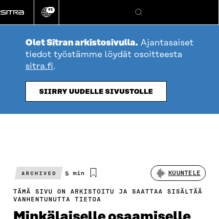
Siirry
FI
suoraan
Vaihda
Hae
sivuston
sisältöön
kieli
Olet Sitran arkistosivulla.
Ajantasaiset
tiedot työstämme löydät osoitteesta
sitra.fi
.
SIIRRY UUDELLE SIVUSTOLLE
Arvioitu
5 min
KUUNTELE
ARCHIVED
lukuaika
TÄMÄ SIVU ON ARKISTOITU JA SAATTAA SISÄLTÄÄ
VANHENTUNUTTA TIETOA
Minkälaiselle osaamiselle