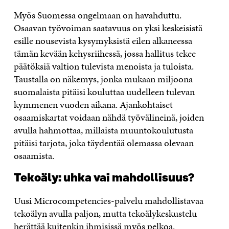
Myös Suomessa ongelmaan on havahduttu.
Osaavan työvoiman saatavuus on yksi keskeisistä
esille nousevista kysymyksistä eilen alkaneessa
tämän kevään kehysriihessä, jossa hallitus tekee
päätöksiä valtion tulevista menoista ja tuloista.
Taustalla on näkemys, jonka mukaan miljoona
suomalaista pitäisi kouluttaa uudelleen tulevan
kymmenen vuoden aikana. Ajankohtaiset
osaamiskartat voidaan nähdä työvälineinä, joiden
avulla hahmottaa, millaista muuntokoulutusta
pitäisi tarjota, joka täydentää olemassa olevaan
osaamista.
Tekoäly: uhka vai mahdollisuus?
Uusi Microcompetencies-palvelu mahdollistavaa
tekoälyn avulla paljon, mutta tekoälykeskustelu
herättää kuitenkin ihmisissä myös pelkoa.