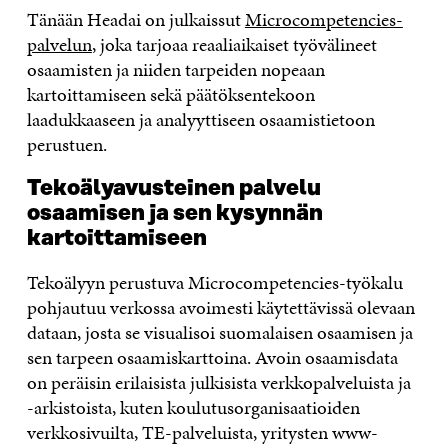
Tänään Headai on julkaissut
Microcompetencies-
palvelun
, joka tarjoaa reaaliaikaiset työvälineet
osaamisten ja niiden tarpeiden nopeaan
kartoittamiseen sekä päätöksentekoon
laadukkaaseen ja analyyttiseen osaamistietoon
perustuen.
Tekoälyavusteinen palvelu
osaamisen ja sen kysynnän
kartoittamiseen
Tekoälyyn perustuva Microcompetencies-työkalu
pohjautuu verkossa avoimesti käytettävissä olevaan
dataan, josta se visualisoi suomalaisen osaamisen ja
sen tarpeen osaamiskarttoina. Avoin osaamisdata
on peräisin erilaisista julkisista verkkopalveluista ja
-arkistoista, kuten koulutusorganisaatioiden
verkkosivuilta, TE-palveluista, yritysten www-