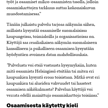
työt ja osaamiset mikro-osaamisten tasolla, jolloin
osaamiskarttojen tarkkuus auttaa kokonaiskuvan
muodostamisessa.”
Tänään julkaistu palvelu tarjoaa näkymän siihen,
millaista kysyntää osaamiselle suomalaisissa
kaupungeissa, toimialoilla ja organisaatioissa on.
Käyttäjä saa reaaliaikaisen näkymän suomalaiseen
kansalliseen ja paikalliseen osaamisen kysyntään
hyödyntäen avoimen datan mahdollisuuksia.
”
Palvelusta voi etsiä vastausta kysymyksiin, kuten
mitä osaamista Helsingissä etsitään tai miten eri
kaupunkien kysyntä eroaa toisistaan. Mitkä ovat eri
kaupunkien tai alueiden vahvuudet tai haasteet
osaamisen näkökulmasta? Palvelun käyttäjä voi
verrata edellä mainittuja osaamiskarttoja toisiinsa.”
Osaamisesta käytetty kieli