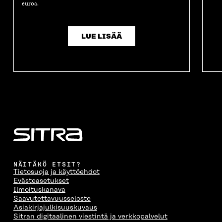
euroa.
LUE LISÄÄ
NÄITÄKÖ ETSIT?
Tietosuoja ja käyttöehdot
Evästeasetukset
Ilmoituskanava
Saavutettavuusseloste
Asiakirjajulkisuuskuvaus
Sitran digitaalinen viestintä ja verkkopalvelut