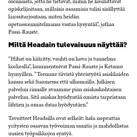
olennaista, jotta he tietävät, mihin he kouluttavat
opiskelijoitaan, millaisia osaamisia tulisi sisällyttää
kurssitarjontaan, miten heidän
opetussuunnitelmansa vastaa kysyntää”, jatkaa
Passi-Rauste.
Miltä Headain tulevaisuus näyttää?
”Hihat on kääritty, vauhti on kova ja tunnelma
korkealla”, kommentoivat Passi-Rauste ja Ketamo
hymyillen. ”Teemme tiivistä yhteistyötä asiakkaiden
kanssa sekä Suomessa että ulkomailla. Julkisen
palvelun rinnalle avaamme pian asiakaskohtaisen
palvelun. Sitä asiakas hyödyntää omista tarpeistaan
lähtien ja omaa dataa hyödyntäen.”
Tavoitteet Headailla ovat selkeät: halu nopeuttaa
yritysten osaavan työvoiman saantia ja mahdollistaa
uusien työpaikkojen syntyä.