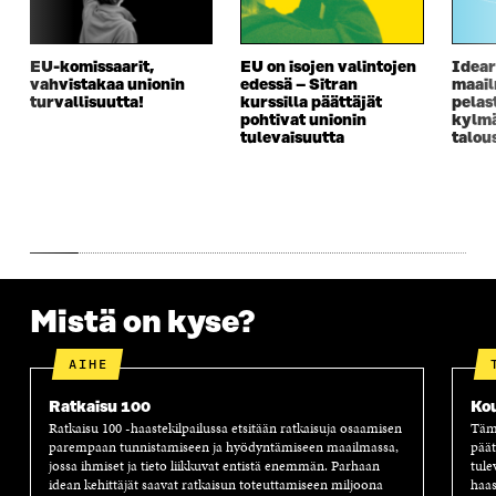
A
I
A
S
I
K
I
A
K
K
K
I
EU-komissaarit,
EU on isojen valintojen
Idear
K
U
K
K
vahvistakaa unionin
edessä – Sitran
maai
U
N
U
K
turvallisuutta!
kurssilla päättäjät
pelas
N
A
N
U
pohtivat unionin
kylm
A
S
A
N
tulevaisuutta
talou
S
S
S
A
S
A
S
S
A
A
S
A
Mistä on kyse?
AIHE
Ratkaisu 100
Ko
Ratkaisu 100 -haastekilpailussa etsitään ratkaisuja osaamisen
Tämä
parempaan tunnistamiseen ja hyödyntämiseen maailmassa,
päät
jossa ihmiset ja tieto liikkuvat entistä enemmän. Parhaan
tule
idean kehittäjät saavat ratkaisun toteuttamiseen miljoona
haas