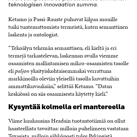
teknologisen innovaation summa.
Ketamo ja Passi-Rauste puhuvat kilpaa monille
tuiki tuntemattomista termeistä, kuten semanttinen
laskenta ja ontologiat.
”Tekoälyn tekemän semanttisen, eli kieltä ja eri
termejä tarkastelevan, laskennan avulla viemme
osaamisten mallintamisen mikro-osaamisten tasolle
eli
paljon
yksityiskohtaisemmaksi verrattuna
markkinoilla oleviin yleisellä tasolla kuvattuihin
ammattikuvauksiin,” selittää Ketamo. ”Datan
keskiössä on siis osaamisesta käytetty kieli.”
Kysyntää kolmella eri mantereella
Viime kuukausina Headain tuotantotiimiä on ollut
haasteellista tavoittaa: milloin puhelimeen vastataan
Texasista, milloin sähköposti tulee Pekingistä.