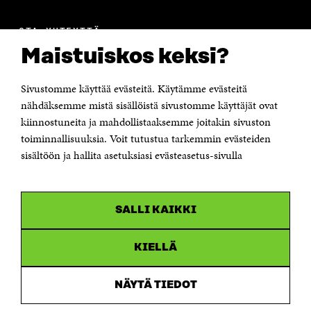
OTA YHTEYTTÄ
Suomen itsenäisyyden juhlarahasto Sitra
Maistuiskos keksi?
Itämerenkatu 11-13, PL 160,
00181 Helsinki
Sivustomme käyttää evästeitä. Käytämme evästeitä
Puhelin +358 294 618 991
Sähköpostiosoite
nähdäksemme mistä sisällöistä sivustomme käyttäjät ovat
etunimi.sukunimi@sitra.fi tai sitra@sitra.fi
kiinnostuneita ja mahdollistaaksemme joitakin sivuston
toiminnallisuuksia. Voit tutustua tarkemmin evästeiden
Saapumisohjeet
sisältöön ja hallita asetuksiasi evästeasetus-sivulla
Y-tunnus 0202132-3
OLEMME NÄISSÄ SOMEISSA
SALLI KAIKKI
Facebook
Avautuu
uudessa
Linkedin
ikkunassa
KIELLÄ
Avautuu
uudessa
Youtube
ikkunassa
Avautuu
NÄYTÄ TIEDOT
uudessa
Instagram
ikkunassa
Avautuu